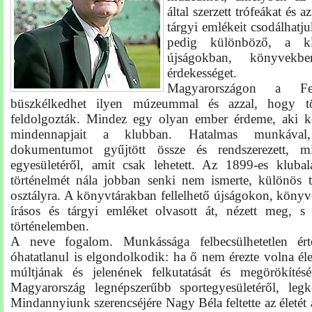
által szerzett trófeákat és
a
tárgyi emlékeit csodálhatj
pedig különböző,
a kl
újságokban, könyvekbe
érdekességet.
Magyarországon
a
F
büszkélkedhet ilyen múzeummal és azzal, hogy tö
feldolgozták. Mindez egy olyan ember érdeme, aki kö
mindennapjait
a klubban. Hatalmas munkával,
dokumentumot gyűjtött össze és rendszerezett, min
egyesületéről, amit csak lehetett. Az 1899-es klubala
történelmét nála jobban senki nem ismerte, különös te
osztályra. A könyvtárakban fellelhető újságokon, köny
írásos és tárgyi emléket olvasott át, nézett meg, s 
történelemben.
A neve fogalom. Munkássága felbecsülhetetlen ér
óhatatlanul is elgondolkodik: ha
ő
nem érezte volna él
múltjának és
jelenének felkutatását és megörökíté
Magyarország legnépszerűbb sportegyesületéről, legke
Mindannyiunk szerencséjére Nagy Béla feltette
az
életét