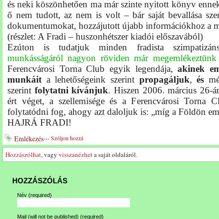
és neki köszönhetően ma már szinte nyitott könyv enn
ő
nem tudott,
az
nem is volt – bár saját bevallása szer
dokumentumokat, hozzájutott újabb információkhoz a m
(részlet: A Fradi – huszonhétszer kiadói előszavából)
Ezúton is tudatjuk minden fradista szimpatizán
munkásságáról nagyon röviden már megemlékeztünk 
Ferencvárosi Torna Club egyik legendája,
akinek em
munkáit
a lehetőségeink szerint
propagáljuk
,
és
még
szerint
folytatni kívánjuk
. Hiszen 2006. március 26-án
ért véget, a szellemisége és a Ferencvárosi Torna C
folytatódni fog, ahogy azt daloljuk is: „míg a Földön em
HAJRÁ FRADI!
Emlékezés
---
Szóljon hozzá
Hozzászólhat
, vagy
visszanézhet
a saját oldaláról.
HOZZÁSZÓLÁS
Név
(required)
Mail (will not be published)
(required)