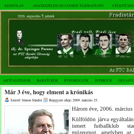
KEZDŐLAP
ADATKEZELÉSI ÉS COOKIE TÁJÉKOZTATÓ
CÉLKITŰZÉ
2026. augusztus
7.
péntek
AKTUALITÁSOK
BARÁTI KÖR
ÉVFORDULÓK
INTERJÚK
OLVAST
Már 3 éve, hogy elment a krónikás
Szerző: Simon Sándor
Bejegyzés ideje: 2009. március 25.
Három éve, 2006. március 
Külföldön járva egyáltal
ismert futballklub st
múzeumot, amelyben
a