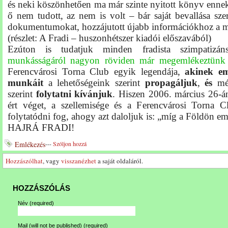
és neki köszönhetően ma már szinte nyitott könyv enn
ő
nem tudott,
az
nem is volt – bár saját bevallása szer
dokumentumokat, hozzájutott újabb információkhoz a m
(részlet: A Fradi – huszonhétszer kiadói előszavából)
Ezúton is tudatjuk minden fradista szimpatizán
munkásságáról nagyon röviden már megemlékeztünk 
Ferencvárosi Torna Club egyik legendája,
akinek em
munkáit
a lehetőségeink szerint
propagáljuk
,
és
még
szerint
folytatni kívánjuk
. Hiszen 2006. március 26-án
ért véget, a szellemisége és a Ferencvárosi Torna C
folytatódni fog, ahogy azt daloljuk is: „míg a Földön em
HAJRÁ FRADI!
Emlékezés
---
Szóljon hozzá
Hozzászólhat
, vagy
visszanézhet
a saját oldaláról.
HOZZÁSZÓLÁS
Név
(required)
Mail (will not be published)
(required)