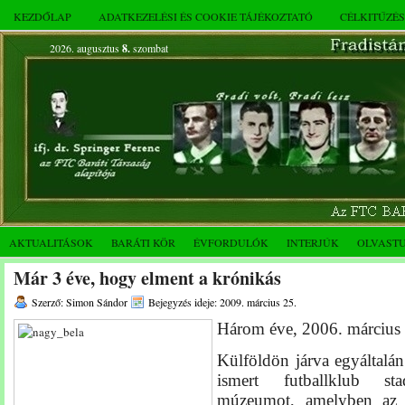
KEZDŐLAP
ADATKEZELÉSI ÉS COOKIE TÁJÉKOZTATÓ
CÉLKITŰZÉ
2026. augusztus
8.
szombat
AKTUALITÁSOK
BARÁTI KÖR
ÉVFORDULÓK
INTERJÚK
OLVAST
Már 3 éve, hogy elment a krónikás
Szerző: Simon Sándor
Bejegyzés ideje: 2009. március 25.
Három éve, 2006. március 
Külföldön járva egyáltal
ismert futballklub st
múzeumot, amelyben
a