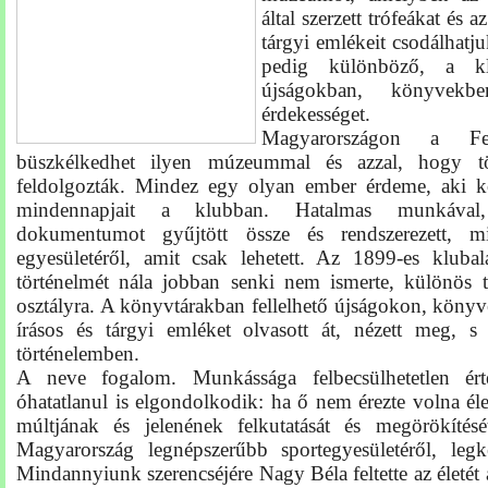
által szerzett trófeákat és
a
tárgyi emlékeit csodálhatj
pedig különböző,
a kl
újságokban, könyvekbe
érdekességet.
Magyarországon
a
F
büszkélkedhet ilyen múzeummal és azzal, hogy tö
feldolgozták. Mindez egy olyan ember érdeme, aki kö
mindennapjait
a klubban. Hatalmas munkával,
dokumentumot gyűjtött össze és rendszerezett, min
egyesületéről, amit csak lehetett. Az 1899-es klubala
történelmét nála jobban senki nem ismerte, különös te
osztályra. A könyvtárakban fellelhető újságokon, köny
írásos és tárgyi emléket olvasott át, nézett meg, s 
történelemben.
A neve fogalom. Munkássága felbecsülhetetlen ér
óhatatlanul is elgondolkodik: ha
ő
nem érezte volna él
múltjának és
jelenének felkutatását és megörökíté
Magyarország legnépszerűbb sportegyesületéről, legke
Mindannyiunk szerencséjére Nagy Béla feltette
az
életét