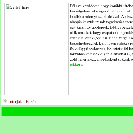
Fél éve kezdődött, hogy korábbi játéko
beszélgetéseket megoszthatom a Fradi 
inkább a rajongó szurkolókkal. A vissz
alapján készült írások fogadtatása szere
egy kicsit továbblépjek. Eddigi beszél
akik amellett, hogy csapatunk legendás
edzők is lettek (Nyilasi Tibor, Varga Z
beszélgetéseknek különösen érdekes ré
összefüggő szakaszok. Ez vetette fel 
formában keressek olyan alanyokat is,
zöld-fehér mezt, ám edzőként sokunk 
cikket »
Interjúk - Edzők