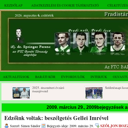
KEZDŐLAP
ADATKEZELÉSI ÉS COOKIE TÁJÉKOZTATÓ
CÉLKITŰZÉ
2026. augusztus
6.
csütörtök
AKTUALITÁSOK
BARÁTI KÖR
ÉVFORDULÓK
INTERJÚK
OLVAST
2025. decemberi évzáró
Születésnapi koszorúzások
összejövetel
2009. március 29., 2009bejegyzések 
Edzőink voltak: beszélgetés Gellei Imrével
SZÓLJON HOZ
Szerző: Simon Sándor
Bejegyzés ideje: 2009. március 29.