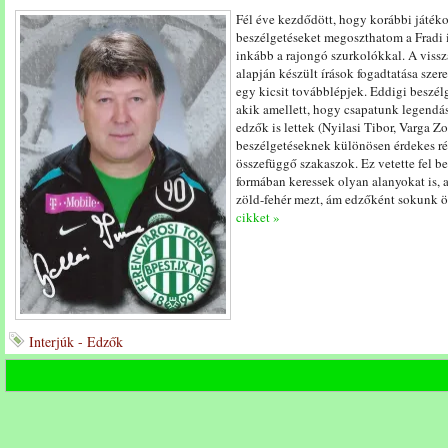
Fél éve kezdődött, hogy korábbi játéko
beszélgetéseket megoszthatom a Fradi 
inkább a rajongó szurkolókkal. A vissz
alapján készült írások fogadtatása szere
egy kicsit továbblépjek. Eddigi beszél
akik amellett, hogy csapatunk legendás
edzők is lettek (Nyilasi Tibor, Varga Z
beszélgetéseknek különösen érdekes ré
összefüggő szakaszok. Ez vetette fel 
formában keressek olyan alanyokat is,
zöld-fehér mezt, ám edzőként sokunk 
cikket »
Interjúk - Edzők