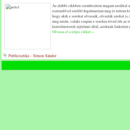
Az alábbi cikkben szembesítem magam azokkal a 
esztendővel ezelőtt fogalmaztam meg és tettem k
hogy akik e sorokat olvassák, olvasták azokat is, 
meg netán, valaki csupán e sorokra téved ide az i
keresőmotorok rejtelmei által, azoknak linkelem m
Olvassa el a teljes cikket »
Publicisztika - Simon Sándor