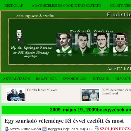
KEZDŐLAP
ADATKEZELÉSI ÉS COOKIE TÁJÉKOZTATÓ
CÉLKITŰZÉ
2026. augusztus
8.
szombat
AKTUALITÁSOK
BARÁTI KÖR
ÉVFORDULÓK
INTERJÚK
OLVAST
Cziráki József 80 éves
2025. decemberi évzáró
összejövetel
2009. május 19., 2009bejegyzések a
Egy szurkoló véleménye fél évvel ezelőtt és most
SZÓLJON HOZZ
Szerző: Simon Sándor
Bejegyzés ideje: 2009. május 19.