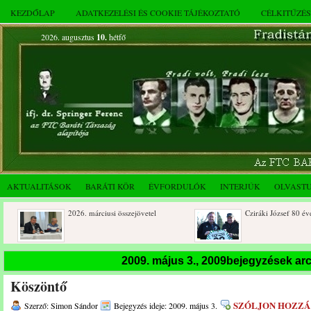
KEZDŐLAP
ADATKEZELÉSI ÉS COOKIE TÁJÉKOZTATÓ
CÉLKITŰZÉ
2026. augusztus
10.
hétfő
AKTUALITÁSOK
BARÁTI KÖR
ÉVFORDULÓK
INTERJÚK
OLVAST
2026. márciusi összejövetel
Cziráki József 80 éves
Albert Flórián sírjának
Az FTC Baráti Kör 2025. októberi
2009. május 3., 2009bejegyzések a
megkoszorúzása
összejövetel
Köszöntő
SZÓLJON HOZZÁ
Szerző: Simon Sándor
Bejegyzés ideje: 2009. május 3.