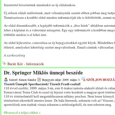
Szeretettel köszöntünk mindenkit az új oldalunkon.
Új stílusú oldalt indítottunk, mert véleményünk szerint ebben jobban meg tudju
Természetesen a korábbi oldal minden információját ide is feltöltöttük, semmi ne
Az oldal dinamikusabb, a legújabb információk a „friss hírek” ablakban autom
lehet a képtárat és a videotárat nézegetni. Egy-egy információt a korábban meg
többféle módon is el lehet érni.
Az oldal fejlesztése, csinosítása az új bejegyzésekkel együtt folyik. Mindehhez 
ötleteit, amelyeket lehetőség szerint megvalósítunk. Email-címünk változatlan
A szerkesztőség
Baráti Kör - Információk
Dr. Springer Miklós ünnepi beszéde
SZÓLJON HOZZÁ
Szerző: Simon Sándor
Bejegyzés ideje: 2009. május 3.
Tisztelt Ünneplő Sportbarátok! Tisztelt Fradi-család!
110 évvel ezelőtt, 1899. május 3-án, este 8 órakor tartotta alakuló ülését és vál
Ferencvárosi Torna Club és ezzel új fejezet vette kezdetét a magyar sport történ
110 év történelméről kell megemlékeznem néhány percben. Nem lenne könnyű f
történelem sikerektől mentes lenne. De hála Istennek, sohasem volt az! Viszont
sportolóink sem riadtak vissza sohasem a nehézségektől, én sem tehetem meg.
Olvassa el a teljes cikket »