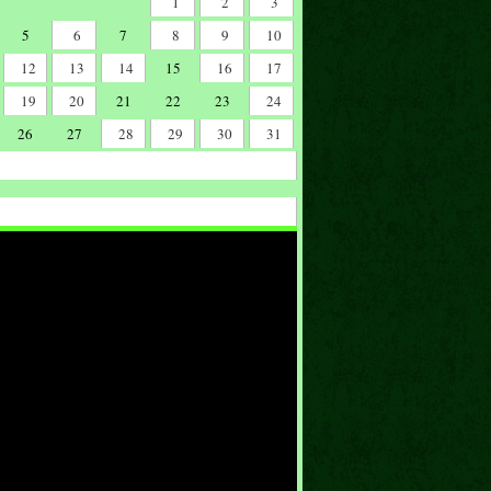
1
2
3
5
6
7
8
9
10
12
13
14
15
16
17
19
20
21
22
23
24
26
27
28
29
30
31