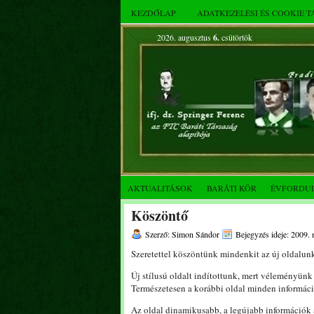
KEZDŐLAP
ADATKEZELÉSI ÉS COOKIE 
2026. augusztus
6.
csütörtök
AKTUALITÁSOK
BARÁTI KÖR
ÉVFORDU
Köszöntő
Szerző: Simon Sándor
Bejegyzés ideje: 2009. 
Szeretettel köszöntünk mindenkit az új oldalun
Új stílusú oldalt indítottunk, mert véleményünk
Természetesen a korábbi oldal minden információj
Az oldal dinamikusabb, a legújabb információk 