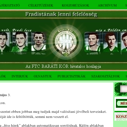
TÁJÉKOZTATÓ
CÉLKITŰZÉSEK
KOSZORÚZÁSOK
ARCHÍVUM
LÓK
INTERJÚK
OLVASTUK
PUBLICISZTIKÁK
SZAKOSZTÁLYOK
május 3.
kon.
 szerint ebben jobban meg tudjuk majd valósítani jövőbeli terveinket.
KOS
át ide is feltöltöttük, semmi nem veszett el.
a „friss hírek” ablakban automatikusan sorolódnak. Külön ablakban