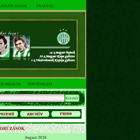
SZERZŐI JOGOK
FRADI.HU
SZURKOLÓK
TÖRTÉNELEM
ZORÚZÁSOK
August 2026