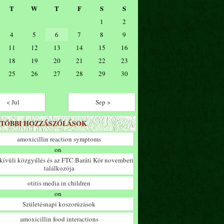
T
W
T
F
S
S
1
2
4
5
6
7
8
9
11
12
13
14
15
16
18
19
20
21
22
23
25
26
27
28
29
30
< Jul
Sep >
TÓBBI HOZZÁSZÓLÁSOK
amoxicillin reaction symptoms
on
ívüli közgyűlés és az FTC Baráti Kör novemberi
találkozója
otitis media in children
on
Születésnapi koszorúzások
amoxicillin food interactions