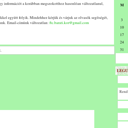
-egy információt a korábban megszokotthoz hasonlóan változatlanul,
M
sekkel együtt folyik. Mindehhez kérjük és várjuk az olvasók segítségét,
3
ítunk. Email-címünk változatlan:
ftc.barati.kor@gmail.com
10
17
24
31
.
LEGU
Rendk