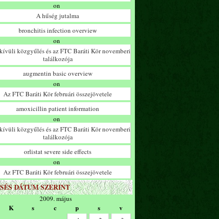
on
A hűség jutalma
bronchitis infection overview
on
ívüli közgyűlés és az FTC Baráti Kör novemberi
találkozója
augmentin basic overview
on
Az FTC Baráti Kör februári összejövetele
amoxicillin patient information
on
ívüli közgyűlés és az FTC Baráti Kör novemberi
találkozója
orlistat severe side effects
on
Az FTC Baráti Kör februári összejövetele
SÉS DÁTUM SZERINT
2009. május
K
s
c
p
s
v