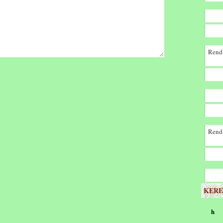
Rendk
Rendk
KERE
h