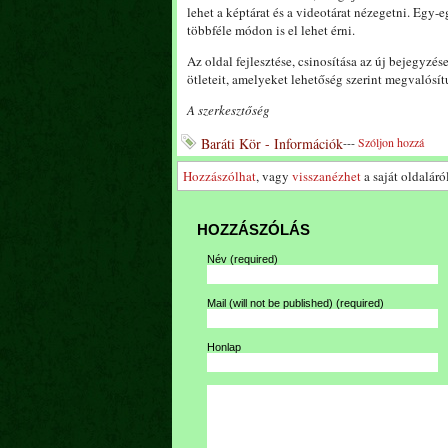
lehet a képtárat és a videotárat nézegetni. Egy
többféle módon is el lehet érni.
Az oldal fejlesztése, csinosítása az új bejegyzé
ötleteit, amelyeket lehetőség szerint megvalós
A szerkesztőség
Baráti Kör - Információk
---
Szóljon hozzá
Hozzászólhat
, vagy
visszanézhet
a saját oldaláról
HOZZÁSZÓLÁS
Név
(required)
Mail (will not be published)
(required)
Honlap