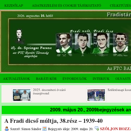
KEZDŐLAP
ADATKEZELÉSI ÉS COOKIE TÁJÉKOZTATÓ
CÉLKITŰZÉ
2026. augusztus
10.
hétfő
AKTUALITÁSOK
BARÁTI KÖR
ÉVFORDULÓK
INTERJÚK
OLVAST
2025. decemberi évzáró
Születésnapi koszorúzások
összejövetel
2009. május 20., 2009bejegyzések a
A Fradi dicső múltja, 38.rész – 1939-40
SZÓLJON HOZZ
Szerző: Simon Sándor
Bejegyzés ideje: 2009. május 20.