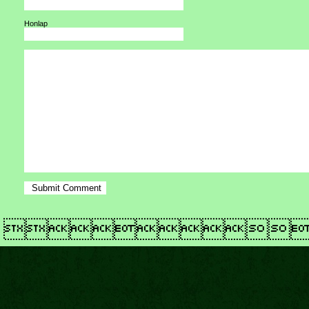
Honlap
