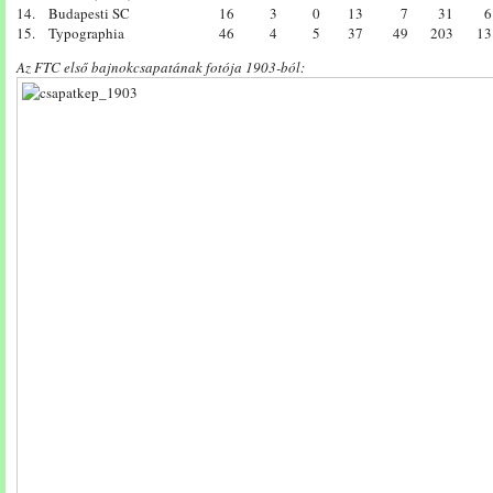
14.
Budapesti SC
16
3
0
13
7
31
6
15.
Typographia
46
4
5
37
49
203
13
Az FTC első bajnokcsapatának fotója 1903-ból: