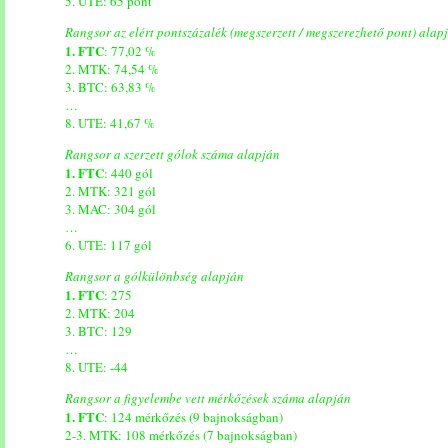
5. UTE: 65 pont
Rangsor az elért pontszázalék (megszerzett / megszerezhető pont) alap
1. FTC
: 77,02 %
2. MTK: 74,54 %
3. BTC: 63,83 %
…
8. UTE: 41,67 %
Rangsor a szerzett gólok száma alapján
1. FTC
: 440 gól
2. MTK: 321 gól
3. MAC: 304 gól
…
6. UTE: 117 gól
Rangsor a gólkülönbség alapján
1. FTC
: 275
2. MTK: 204
3. BTC: 129
…
8. UTE: -44
Rangsor a figyelembe vett mérkőzések száma alapján
1. FTC
: 124 mérkőzés (9 bajnokságban)
2-3. MTK: 108 mérkőzés (7 bajnokságban)