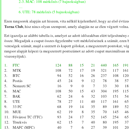
2-3. MAC: 108 mérkőzés (7 bajnokságban)
…
6. UTE: 78 mérkőzés (5 bajnokságban)
Ezen rangsorok alapján azt hiszem, vita nélkül kijelenthető, hogy az első évtiz
Torna Club
, hisz nincs olyan szempont, amely alapján ne az élen végzett volna.
Ezt igazolja az alábbi tabella is, amelyet az adott időszakban elért teljesítmény
össze. Megadjuk a csapat összes figyelembe vett mérkőzéseinek a számát, ezen 
vereségek számát, majd a szerzett és kapott gólokat, a megszerzett pontokat, vég
rangsor alapját képezi (a megszerzett pontszámot az adott csapat maximálisan
viszonyítjuk).
1.
FTC
124
88
15
21
440
165
191
2.
MTK
108
72
17
19
321
117
161
3.
BTC
94
52
16
26
237
108
120
4.
Postás
45
24
9
12
78
38
57
5.
Nemzeti SC
16
9
0
7
33
30
18
6.
MAC
108
50
15
43
304
195
115
7.
BAK
62
24
6
32
103
151
54
8.
UTE
78
27
11
40
117
161
65
9.
33 FC
68
19
14
35
89
189
52
10.
MUE
62
19
8
35
70
145
46
11.
Fővárosi TC (TTC)
93
24
17
52
145
254
65
12.
Törekvés
62
15
7
40
80
195
37
13.
MAFC (MFC)
40
7
6
27
39
101
20