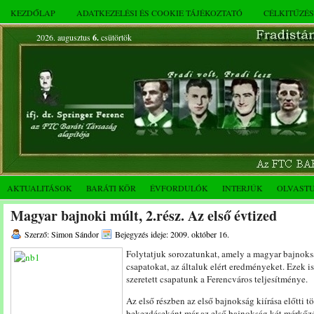
KEZDŐLAP
ADATKEZELÉSI ÉS COOKIE TÁJÉKOZTATÓ
CÉLKITŰZÉ
2026. augusztus
6.
csütörtök
AKTUALITÁSOK
BARÁTI KÖR
ÉVFORDULÓK
INTERJÚK
OLVAST
Magyar bajnoki múlt, 2.rész. Az első évtized
Szerző: Simon Sándor
Bejegyzés ideje: 2009. október 16.
Folytatjuk sorozatunkat, amely a magyar bajnoksá
csapatokat, az általuk elért eredményeket. Ezek 
szeretett csapatunk a Ferencváros teljesítménye.
Az első részben az első bajnokság kiírása előtti 
bekezdéseként már az első bajnokság két mérkőzé