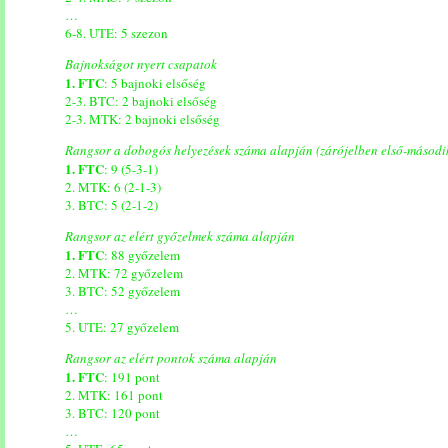
…
6-8. UTE: 5 szezon
Bajnokságot nyert csapatok
1. FTC
: 5 bajnoki elsőség
2-3. BTC: 2 bajnoki elsőség
2-3. MTK: 2 bajnoki elsőség
Rangsor a dobogós helyezések száma alapján (zárójelben első-másodi
1. FTC
: 9 (5-3-1)
2. MTK: 6 (2-1-3)
3. BTC: 5 (2-1-2)
Rangsor az elért győzelmek száma alapján
1. FTC
: 88 győzelem
2. MTK: 72 győzelem
3. BTC: 52 győzelem
…
5. UTE: 27 győzelem
Rangsor az elért pontok száma alapján
1. FTC
: 191 pont
2. MTK: 161 pont
3. BTC: 120 pont
…