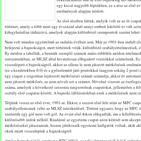
egy kicsit nagyobb léptékben, ez a rész az első é
eredmények alapján íródott.
Az első részben láttuk, melyik volt az az öt csapat
történet, amely a több mint egy évszázad alatt annyi embert lekötött és vált szór
kifogyhatatlan tárházává, amelyek alapján különböző szempontok szerint lehet 
Nem volt minden egyértelmű az indulás évében sem. Már az 1901-ben indult első
befejezni a bajnokságot, mert történtek viták, különböző szabályértelmezések,
Ily módon a tabellák, a bennük szereplő számok máris többféle módon értelmez
sorozatunkban, az MLSZ által hivatalosan elfogadott verziókkal számolunk. Ez u
visszalépett a bajnokságtól, akkor az ellene le nem játszott mérkőzések ered
(ez a kezdetekben 0:0) és a győzelemért járó pontokkal (nagyon sokáig 2 pont) ig
egy csapat a szigorúan lejátszott mérkőzései számát számolja, akkor itt automati
nem játszott mérkőzés, az nem növeli ezt a számot. Növelné viszont az esetlege
száma, amelyek a következő szezonra rangsorolnak csapatokat, jellemzően a fels
osztály első csapatai között. A bajnoki táblázatokban ezek a mérkőzések nem s
Térjünk vissza az első évre, 1901-re. Ekkor, a szezon első fele után az MFC csapa
szabályellenesnek vélte az MLSZ intézkedését. Történt ugyanis, hogy az MFC 
szerintük egy gól nem volt gól. Az óvást első fokon elfogadták, ám a fellebbezé
különösebb indok nélkül. Ráadásul az egyetemi csapat azon kérését sem akceptá
mérkőzéseket játaszaniuk, hiszen játékosaik egyetemi hallgatók voltak, akik a
okok miatt visszaléptek a bajnokságtól.
Attól a bajnokságtól, amelyet a BTC 100 %-os teljesítménnyel (8-ból 8 győzele