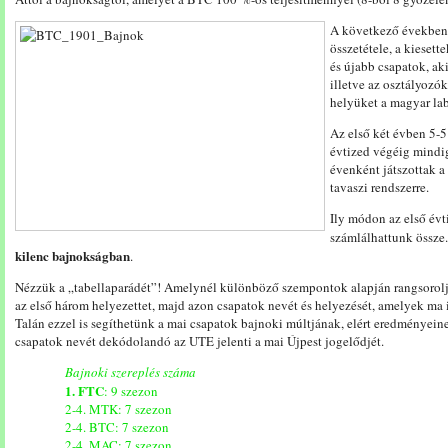
A következő években
összetétele, a kiesett
és újabb csapatok, a
illetve az osztályozó
helyüket a magyar la
Az első két évben 5-5
évtized végéig mindig
évenként játszottak a 
tavaszi rendszerre.
Ily módon az első évt
számlálhattunk össze
kilenc bajnokságban
.
Nézzük a „tabellaparádét”! Amelynél különböző szempontok alapján rangsorolj
az első három helyezettet, majd azon csapatok nevét és helyezését, amelyek ma i
Talán ezzel is segíthetünk a mai csapatok bajnoki múltjának, elért eredményein
csapatok nevét dekódolandó az UTE jelenti a mai Újpest jogelődjét.
Bajnoki szereplés száma
1. FTC
: 9 szezon
2-4. MTK: 7 szezon
2-4. BTC: 7 szezon
2-4. MAC: 7 szezon