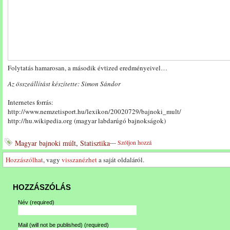
Folytatás hamarosan, a második évtized eredményeivel…
Az összeállítást készítette: Simon Sándor
Internetes forrás:
http://www.nemzetisport.hu/lexikon/20020729/bajnoki_mult/
http://hu.wikipedia.org (magyar labdarúgó bajnokságok)
Magyar bajnoki múlt
,
Statisztika
---
Szóljon hozzá
Hozzászólhat
, vagy
visszanézhet
a saját oldaláról.
HOZZÁSZÓLÁS
Név
(required)
Mail (will not be published)
(required)