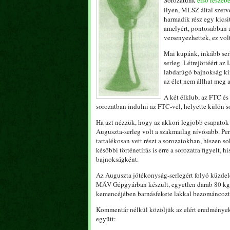
Sorozatunk
első részéb
ilyen, MLSZ által szerv
harmadik rész egy kicsi
amelyért, pontosabban a
versenyezhettek, ez vol
Mai kupánk, inkább ser
serleg. Létrejöttéért az
labdarúgó bajnokság kií
az élet nem állhat meg a
A két élklub, az FTC é
sorozatban indulni az FTC-vel, helyette külön so
Ha azt nézzük, hogy az akkori legjobb csapatok
Auguszta-serleg volt a szakmailag nívósabb. Per
tartalékosan vett részt a sorozatokban, hiszen so
későbbi történetírás is erre a sorozatra figyel
bajnokságként.
Az Auguszta jótékonyság-serlegért folyó küzdel
MÁV Gépgyárban készült, egyetlen darab 80 kg-o
kemencéjében barnásfekete lakkal bezománcozták,
Kommentár nélkül közöljük az elért eredményeke
együtt: