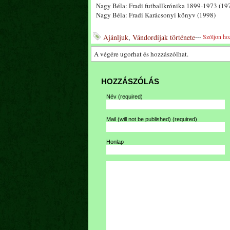
Nagy Béla: Fradi futballkrónika 1899-1973 (19
Nagy Béla: Fradi Karácsonyi könyv (1998)
Ajánljuk
,
Vándordíjak története
---
Szóljon ho
A végére ugorhat és hozzászólhat.
HOZZÁSZÓLÁS
Név
(required)
Mail (will not be published)
(required)
Honlap