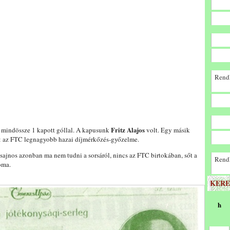
Rendk
Fritz Alajos
, mindössze 1 kapott góllal. A kapusunk
volt. Egy másik
d: az FTC legnagyobb hazai díjmérkőzés-győzelme.
 sajnos azonban ma nem tudni a sorsáról, nincs az FTC birtokában, sőt a
Rendk
oma.
KERE
h