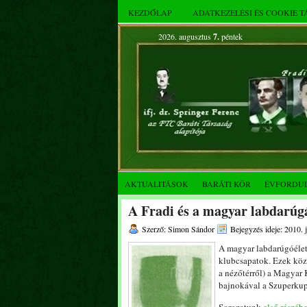
KEZDŐLAP
ADATKEZELÉSI ÉS COOKIE 
2026. augusztus
7.
péntek
AKTUALITÁSOK
BARÁTI KÖR
ÉVFORDU
A Fradi és a magyar labdarúgá
Szerző: Simon Sándor
Bejegyzés ideje: 2010. 
A magyar labdarúgóélet
klubcsapatok. Ezek köz
a nézőtérről) a Magyar
bajnokával a Szuperkup