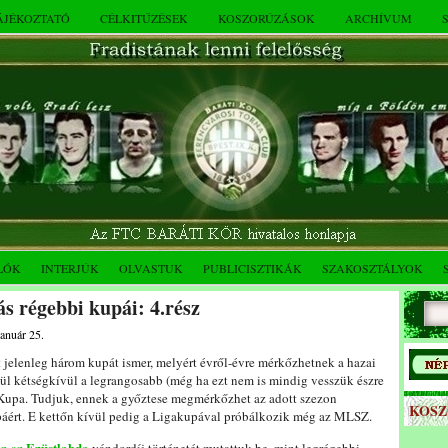
TÁJÉKOZTATÓ
CÉLKITŰZÉSEK
KOSZORÚZÁSOK
ARCHÍVUM
LÓK
INTERJÚK
OLVASTUK
PUBLICISZTIKÁK
SZAKOSZTÁLYOK
s régebbi kupái: 4.rész
január 25.
 jelenleg három kupát ismer, melyért évről-évre mérkőzhetnek a hazai
ül kétségkívül a legrangosabb (még ha ezt nem is mindig vesszük észre
 Kupa. Tudjuk, ennek a győztese megmérkőzhet az adott szezon
KOS
áért. E kettőn kívül pedig a Ligakupával próbálkozik még az MLSZ.
Ezüstlabda