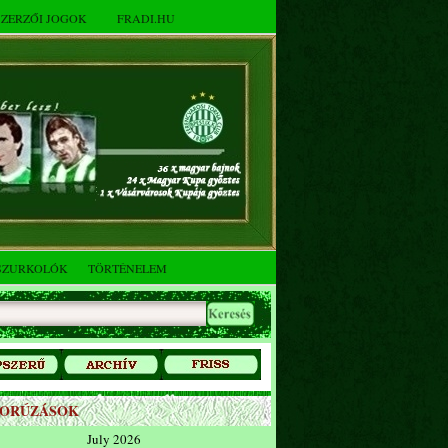
SZERZŐI JOGOK
FRADI.HU
SZURKOLÓK
TÖRTÉNELEM
ZORÚZÁSOK
July 2026