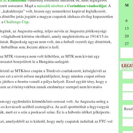
en az
vándordíj történetét mutattuk be, mint legrégebbi
M
Corinthian vándordíjat
ezett sorozatot. Majd a
második részben a
. A
t „kakukktojás” volt, hiszen egy nemzetközi kupával foglalkozott,
 döntőbe jutás jogáért a magyar csapatok idehaza elvileg kupaszerűen
6
t a
Challenge Cup
.
13
legünk, az Auguszta-serleg, teljes nevén az Auguszta jótékonysági
20
 I. világháború kitörése okolható, amely meghiúsította az 1914/15-ös
rását. Bajnokság ugyan nem volt, ám a futball vezetői úgy döntöttek,
27
 futballban sem, focizni akkor is kell.
s az MTK viszonya nem volt felhőtlen, az MTK nem kívánt egy
rozatot bonyolított le a Hungária-serlegért.
LEGU
 közül az MTK-hoz csupán a Törekvés csatlakozott, kétségkívül az
sze ezt a nívót erősen megkérdőjelezi, hogy minden csapat erősen
k játékos a frontra vonult a pálya helyett. Ezzel együtt tény, hogy a
t, hiszen az évkönyvekben ennek eredménye szerepel nem hivatalos
em egy egyfordulós körmérkőzés-sorozat volt. Az Auguszta-serleg a
s kovácsolt acélból esztergálva. Az acél sporttrófeát a fegyvergyár
Rendk
 mert ez a szín a puskacső színe. Ez is a háborús időket jelképezte.
t, amelyekből az is kiderül, hogy mely csapatok indultak az FTC-vel