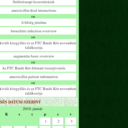
Születésnapi koszorúzások
amoxicillin food interactions
on
A hűség jutalma
bronchitis infection overview
on
ívüli közgyűlés és az FTC Baráti Kör novemberi
találkozója
augmentin basic overview
on
Az FTC Baráti Kör februári összejövetele
amoxicillin patient information
on
ívüli közgyűlés és az FTC Baráti Kör novemberi
találkozója
SÉS DÁTUM SZERINT
2010. január
K
s
c
p
s
v
1
2
3