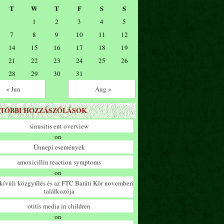
T
W
T
F
S
S
1
2
3
4
5
7
8
9
10
11
12
14
15
16
17
18
19
21
22
23
24
25
26
28
29
30
31
< Jun
Aug >
TÓBBI HOZZÁSZÓLÁSOK
sinusitis ent overview
on
Ünnepi események
amoxicillin reaction symptoms
on
ívüli közgyűlés és az FTC Baráti Kör novemberi
találkozója
otitis media in children
on