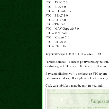
FTC – 33 FC 2-0
FTC – BAK 6-0
FTC – III.kerület 1-0
FTC – BEAC 4-0
FTC – BTC 2-0
FTC – TTC 5-1
FTC – MÁV Gépgyár 7-0
FTC – MAC 5-0
FTC – Kispest 7-0
FTC – UTE 6-0
FTC – ETC 18-0
Végeredmény: 1. FTC 11 11 – – 63 : 1 22
Parádés sorozat. 11 meccs pontveszteség nélkül
eredmény, az ETC elleni 18:0 is abszolút rekor
Egyszeri alkalom volt, a serleget az FTC nyerte,
játékosok által kapott vaspleketteknek sincs ny
Csak ez a tablókép maradt, amit itt közlünk: