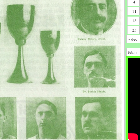
4
11
18
25
« dec
febr »