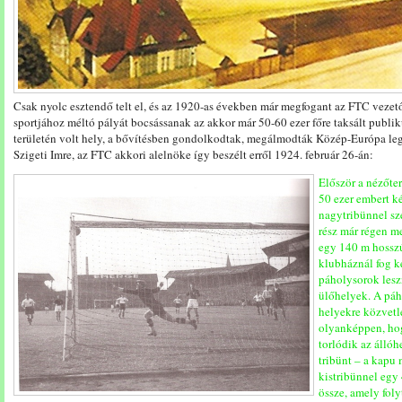
Csak nyolc esztendő telt el, és az 1920-as években már megfogant az FTC vezet
sportjához méltó pályát bocsássanak az akkor már 50-60 ezer főre taksált publi
területén volt hely, a bővítésben gondolkodtak, megálmodták Közép-Európa leg
Szigeti Imre, az FTC akkori alelnöke így beszélt erről 1924. február 26-án:
Először a nézőte
50 ezer embert k
nagytribünnel sz
rész már régen me
egy 140 m hosszú
klubháznál fog k
páholysorok les
ülőhelyek. A páh
helyekre közvetlen
olyanképpen, ho
torlódik az állóh
tribünt – a kapu
kistribünnel egy
össze, amely foly