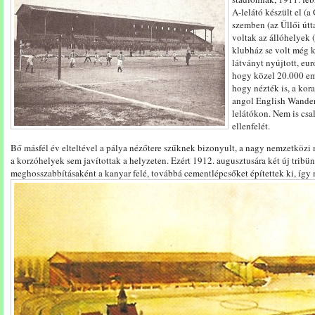
A-lelátó készült el (a 
szemben (az Üllői út
voltak az állóhelyek (
klubház se volt még k
látványt nyújtott, eur
hogy közel 20.000 emb
hogy nézték is, a kora
angol English Wandere
lelátókon. Nem is csa
ellenfelét.
Bő másfél év elteltével a pálya nézőtere szűknek bizonyult, a nagy nemzetközi
a korzóhelyek sem javítottak a helyzeten. Ezért 1912. augusztusára két új tribün
meghosszabbításaként a kanyar felé, továbbá cementlépcsőket építettek ki, így 