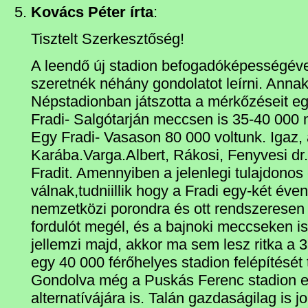
Kovács Péter írta
:
Tisztelt Szerkesztőség!
A leendő új stadion befogadóképességéve
szeretnék néhány gondolatot leírni. Annak
Népstadionban játszotta a mérkőzéseit e
Fradi- Salgótarján meccsen is 35-40 000 n
Egy Fradi- Vasason 80 000 voltunk. Igaz,
Karába.Varga.Albert, Rákosi, Fenyvesi dr.
Fradit. Amennyiben a jelenlegi tulajdonos 
válnak,tudniillik hogy a Fradi egy-két éven 
nemzetközi porondra és ott rendszeresen
fordulót megél, és a bajnoki meccseken is 
jellemzi majd, akkor ma sem lesz ritka a 
egy 40 000 férőhelyes stadion felépítését
Gondolva még a Puskás Ferenc stadion e
alternatívájára is. Talán gazdaságilag is 