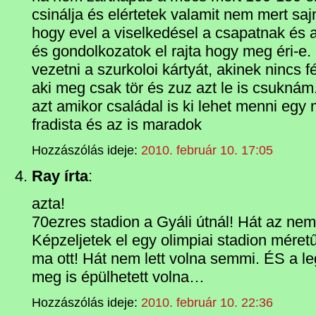
csinálja és elértetek valamit nem mert sa
hogy evel a viselkedésel a csapatnak és a
és gondolkozatok el rajta hogy meg éri-e.
vezetni a szurkoloi kártyát, akinek nincs fé
aki meg csak tör és zuz azt le is csuknám.
azt amikor családal is ki lehet menni egy
fradista és az is maradok
Hozzászólás ideje:
2010. február 10. 17:05
Ray írta
:
azta!
70ezres stadion a Gyáli útnál! Hát az nem
Képzeljetek el egy olimpiai stadion méret
ma ott! Hát nem lett volna semmi. ÉS a l
meg is épülhetett volna…
Hozzászólás ideje:
2010. február 10. 22:36