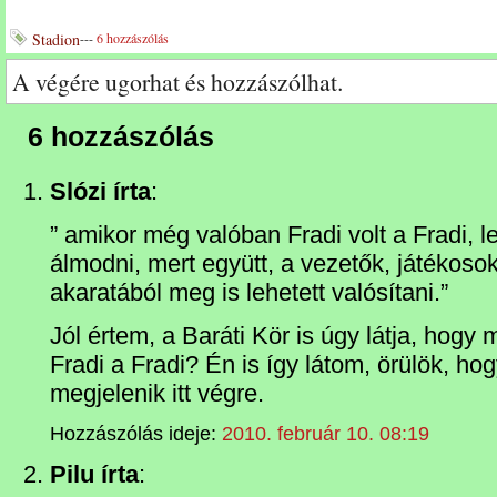
Stadion
---
6 hozzászólás
A végére ugorhat és hozzászólhat.
6 hozzászólás
Slózi írta
:
” amikor még valóban Fradi volt a Fradi, l
álmodni, mert együtt, a vezetők, játékoso
akaratából meg is lehetett valósítani.”
Jól értem, a Baráti Kör is úgy látja, hog
Fradi a Fradi? Én is így látom, örülök, hog
megjelenik itt végre.
Hozzászólás ideje:
2010. február 10. 08:19
Pilu írta
: