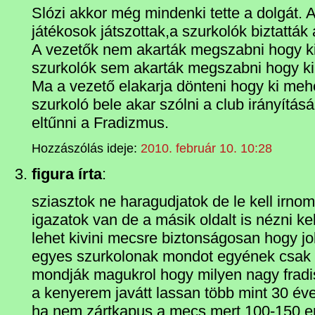
Slózi akkor még mindenki tette a dolgát. A
játékosok játszottak,a szurkolók biztatták 
A vezetők nem akarták megszabni hogy ki
szurkolók sem akarták megszabni hogy ki 
Ma a vezető elakarja dönteni hogy ki me
szurkoló bele akar szólni a club irányítás
eltűnni a Fradizmus.
Hozzászólás ideje:
2010. február 10. 10:28
figura írta
:
sziasztok ne haragudjatok de le kell irno
igazatok van de a másik oldalt is nézni k
lehet kivini mecsre biztonságosan hogy j
egyes szurkolonak mondot egyének csak a
mondják magukrol hogy milyen nagy frad
a kenyerem javátt lassan több mint 30 éve
ha nem zártkapus a mecs mert 100-150 e