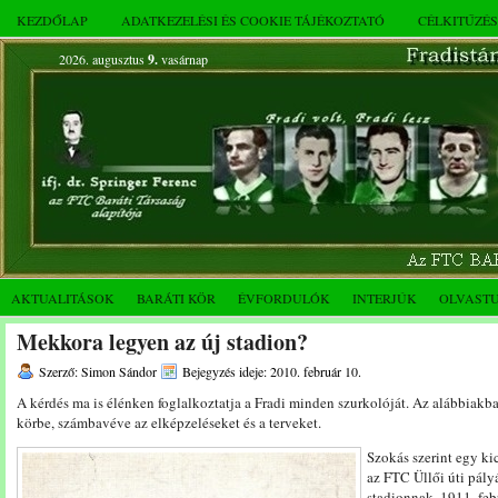
KEZDŐLAP
ADATKEZELÉSI ÉS COOKIE TÁJÉKOZTATÓ
CÉLKITŰZÉ
2026. augusztus
9.
vasárnap
AKTUALITÁSOK
BARÁTI KÖR
ÉVFORDULÓK
INTERJÚK
OLVAST
Mekkora legyen az új stadion?
Szerző: Simon Sándor
Bejegyzés ideje: 2010. február 10.
A kérdés ma is élénken foglalkoztatja a Fradi minden szurkolóját. Az alábbiakban
körbe, számbavéve az elképzeléseket és a terveket.
Szokás szerint egy ki
az FTC Üllői úti pály
stadionnak, 1911. feb