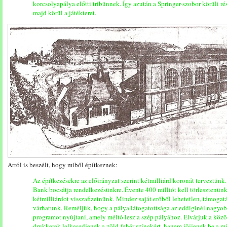
korcsolyapálya előtti tribünnek. Így azután a Springer-szobor körüli ré
majd körül a játékteret.
Arról is beszélt, hogy miből építkeznek:
Az építkezésekre az előirányzat szerint kétmilliárd koronát terveztünk.
Bank bocsátja rendelkezésünkre. Évente 400 milliót kell törlesztenünk, 
kétmilliárdot visszafizetnünk. Mindez saját erőből lehetetlen, támoga
várhatunk. Reméljük, hogy a pálya látogatottsága az eddiginél nagyob
programot nyújtani, amely méltó lesz a szép pályához. Elvárjuk a köz
drukkerek lelkesedjenek a zöld-fehér színekért, hanem jöjjenek be a 