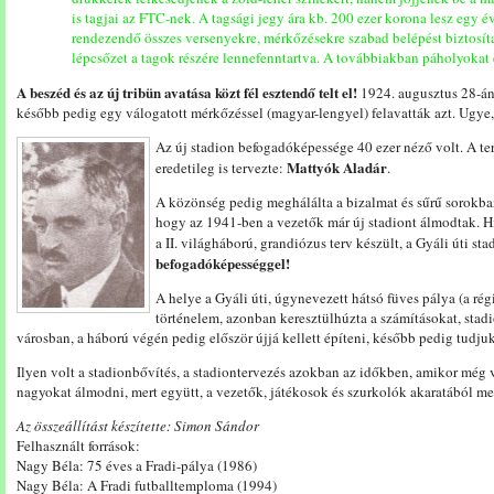
is tagjai az FTC-nek. A tagsági jegy ára kb. 200 ezer korona lesz egy é
rendezendő összes versenyekre, mérkőzésekre szabad belépést biztosíta
lépcsőzet a tagok részére lennefenntartva. A továbbiakban páholyokat 
A beszéd és az új tribün avatása közt fél esztendő telt el!
1924. augusztus 28-án
később pedig egy válogatott mérkőzéssel (magyar-lengyel) felavatták azt. Ugye,
Az új stadion befogadóképessége 40 ezer néző volt. A te
Mattyók Aladár
eredetileg is tervezte:
.
A közönség pedig meghálálta a bizalmat és sűrű sorokban
hogy az 1941-ben a vezetők már új stadiont álmodtak. Hi
a II. világháború, grandiózus terv készült, a Gyáli úti sta
befogadóképességgel!
A helye a Gyáli úti, úgynevezett hátsó füves pálya (a ré
történelem, azonban keresztülhúzta a számításokat, stadi
városban, a háború végén pedig először újjá kellett építeni, később pedig tudju
Ilyen volt a stadionbővítés, a stadiontervezés azokban az időkben, amikor még va
nagyokat álmodni, mert együtt, a vezetők, játékosok és szurkolók akaratából meg 
Az összeállítást készítette: Simon Sándor
Felhasznált források:
Nagy Béla: 75 éves a Fradi-pálya (1986)
Nagy Béla: A Fradi futballtemploma (1994)