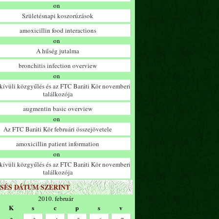
on
Születésnapi koszorúzások
amoxicillin food interactions
on
A hűség jutalma
bronchitis infection overview
on
ívüli közgyűlés és az FTC Baráti Kör novemberi
találkozója
augmentin basic overview
on
Az FTC Baráti Kör februári összejövetele
amoxicillin patient information
on
ívüli közgyűlés és az FTC Baráti Kör novemberi
találkozója
SÉS DÁTUM SZERINT
2010. február
K
s
c
p
s
v