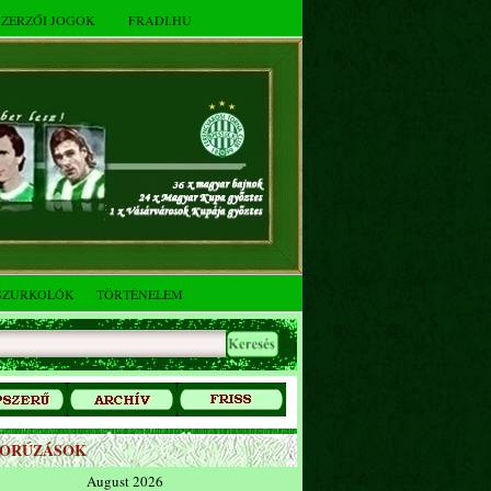
SZERZŐI JOGOK
FRADI.HU
SZURKOLÓK
TÖRTÉNELEM
ZORÚZÁSOK
August 2026