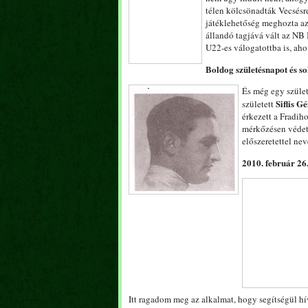
télen kölcsönadták Vecsésr
játéklehetőség meghozta az
állandó tagjává vált az NB
U22-es válogatottba is, ah
Boldog születésnapot és so
És még egy szüle
Siflis G
született
érkezett a Fradiho
mérkőzésen védett
előszeretettel ne
2010. február 26
Itt ragadom meg az alkalmat, hogy segítségül h