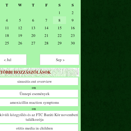
T
W
T
F
S
S
1
2
4
5
6
7
8
9
11
12
13
14
15
16
18
19
20
21
22
23
25
26
27
28
29
30
< Jul
Sep >
TÓBBI HOZZÁSZÓLÁSOK
sinusitis ent overview
on
Ünnepi események
amoxicillin reaction symptoms
on
ívüli közgyűlés és az FTC Baráti Kör novemberi
találkozója
otitis media in children