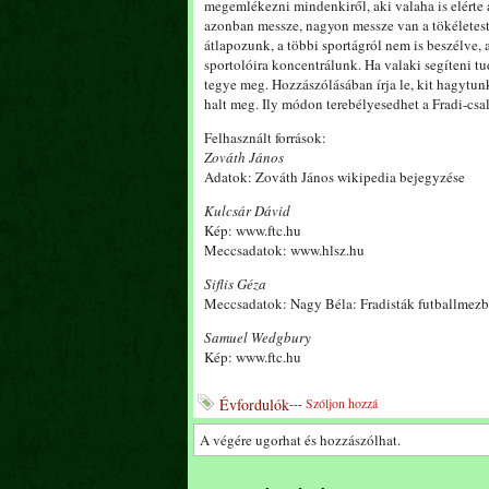
megemlékezni mindenkiről, aki valaha is elérte 
azonban messze, nagyon messze van a tökéletest
átlapozunk, a többi sportágról nem is beszélve, 
sportolóira koncentrálunk. Ha valaki segíteni t
tegye meg. Hozzászólásában írja le, kit hagytun
halt meg. Ily módon terebélyesedhet a Fradi-csa
Felhasznált források:
Zováth János
Adatok: Zováth János wikipedia bejegyzése
Kulcsár Dávid
Kép: www.ftc.hu
Meccsadatok: www.hlsz.hu
Siflis Géza
Meccsadatok: Nagy Béla: Fradisták futballmezb
Samuel Wedgbury
Kép: www.ftc.hu
Évfordulók
---
Szóljon hozzá
A végére ugorhat és hozzászólhat.