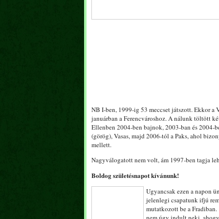
NB I-ben, 1999-ig 53 meccset játszott. Ekkor a 
januárban a Ferencvároshoz. A nálunk töltött két 
Ellenben 2004-ben bajnok, 2003-ban és 2004-ben
(görög), Vasas, majd 2006-tól a Paks, ahol bizon
mellett.
Nagyválogatott nem volt, ám 1997-ben tagja lehe
Boldog születésnapot kívánunk!
Ugyancsak ezen a napon ünn
jelenlegi csapatunk ifjú re
mutatkozott be a Fradiban.
nem úgy indult neki, ahogya