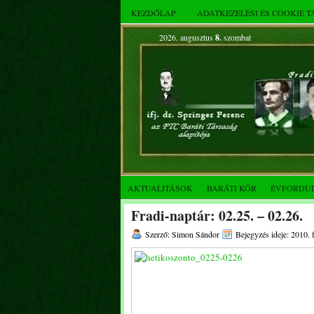
KEZDŐLAP
ADATKEZELÉSI ÉS COOKIE 
2026. augusztus
8.
szombat
AKTUALITÁSOK
BARÁTI KÖR
ÉVFORDU
Fradi-naptár: 02.25. – 02.26.
Szerző: Simon Sándor
Bejegyzés ideje: 2010. 