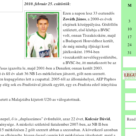
2010. február 25. csütörtök
:
M
Ezen a napon lesz 33 esztendős
Zováth János
, a 2000-es évek
3
elejének középpályása. Gödöllőn
10
született, első klubja a BVSC
volt, onnan Tiszakécskére, majd
17
a Budapesti Honvédhoz került,
24
de még mindig ifjúsági korú
játékosként. 1994-ben
31
visszakerült nevelőegyesületébe,
a BVSC-be, itt mutatkozott be az
Vasas igazolta le, majd 2001-ben a Dunaferr, onnan került 2003.
és fél év alatt 36 NB I-es mérkőzésen játszott, gólt nem szerzett.
LEGU
 kupagyőztes lett a csapattal. 2005-től az állomáshelyei, AEP Paphos
y elég sok ex-Fradistával játszik együtt, egy ex-Fradista edző irányítása
tett a Malajziába kijutott U20-as válogatottnak.
Kulcsár Dávid
epel, ő is „duplaszámos” évfordulót, azaz 22 évet,
,
Rendk
ménysége. A miskolci születésű fiatalember 2007-ben, az NB II-ben
 15 mérkőzésen 2 gólt szerzett abban a szezonban. A következő azonban
n elképzelte, hiszen ősszel csupán két mérkőzésen játszhatott, majd a