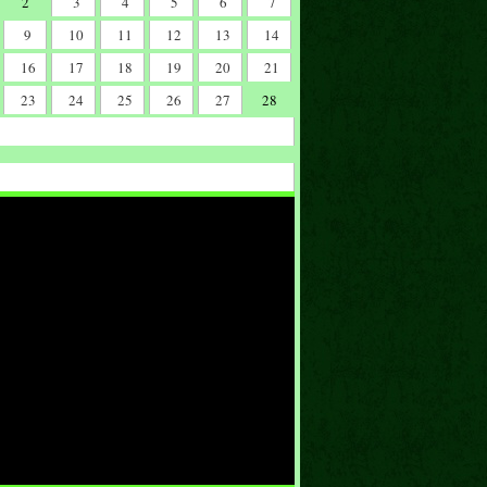
2
3
4
5
6
7
9
10
11
12
13
14
16
17
18
19
20
21
23
24
25
26
27
28