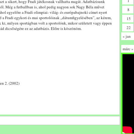
1
azt a sikert, hogy Fradi játékosnak vallhatta magát. Adatbázisunk
ől. Még a futballban is, ahol pedig nagyon sok Nagy Béla művet
8
ahol egyelőre a Fradi olimpiai- világ- és európabajnoki címet nyert
ud a Fradi egykori és mai sportolóinak „dátumfigyelésében”, az kérem,
15
k ki, milyen sportágban volt a sportolónk, mikor született vagy éppen
22
lád dicsőségére ez az adatbázis. Előre is köszönöm.
« jan
márc »
en 2. (2002)