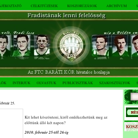
TÁJÉKOZTATÓ
CÉLKITŰZÉSEK
KOSZORÚZÁSOK
ARCHÍVUM
LÓK
INTERJÚK
OLVASTUK
PUBLICISZTIKÁK
SZAKOSZTÁLYOK
február 25.
Kit lehet köszönteni, kiről emlékezhetünk meg az
előttünk álló két napon?
KOS
2010. február 25-től 26-ig