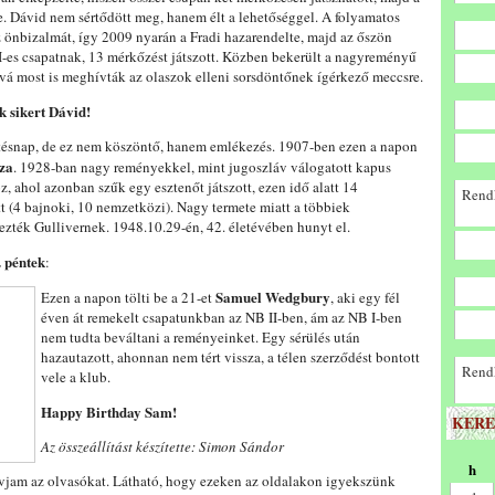
e. Dávid nem sértődött meg, hanem élt a lehetőséggel. A folyamatos
 önbizalmát, így 2009 nyarán a Fradi hazarendelte, majd az őszön
 I-es csapatnak, 13 mérkőzést játszott. Közben bekerült a nagyreményű
ová most is meghívták az olaszok elleni sorsdöntőnek ígérkező meccsre.
k sikert Dávid!
tésnap, de ez nem köszöntő, hanem emlékezés. 1907-ben ezen a napon
éza
. 1928-ban nagy reményekkel, mint jugoszláv válogatott kapus
z, ahol azonban szűk egy esztenőt játszott, ezen idő alatt 14
Rendk
 (4 bajnoki, 10 nemzetközi). Nagy termete miatt a többiek
vezték Gullivernek. 1948.10.29-én, 42. életévében hunyt el.
. péntek
:
Samuel Wedgbury
Ezen a napon tölti be a 21-et
, aki egy fél
éven át remekelt csapatunkban az NB II-ben, ám az NB I-ben
nem tudta beváltani a reményeinket. Egy sérülés után
hazautazott, ahonnan nem tért vissza, a télen szerződést bontott
Rendk
vele a klub.
Happy Birthday Sam!
KERE
Az összeállítást készítette: Simon Sándor
h
ívjam az olvasókat. Látható, hogy ezeken az oldalakon igyekszünk