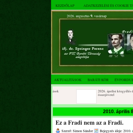
KEZDŐLAP
ADATKEZELÉSI ÉS COOKIE 
2026. augusztus
9.
vasárnap
AKTUALITÁSOK
BARÁTI KÖR
ÉVFORDU
Születésnapi koszorúzások
2026. áprilisi közgyűlés és
összejövetel
2025. decemberi évzáró
Születésnapi koszorúzások
2010. április
összejövetel
Ez a Fradi nem az a Fradi.
Albert Flórián sírjának
Az FTC Baráti Kör 2025. októ
megkoszorúzása
összejövetel
Szerző: Simon Sándor
Bejegyzés ideje: 2010. á