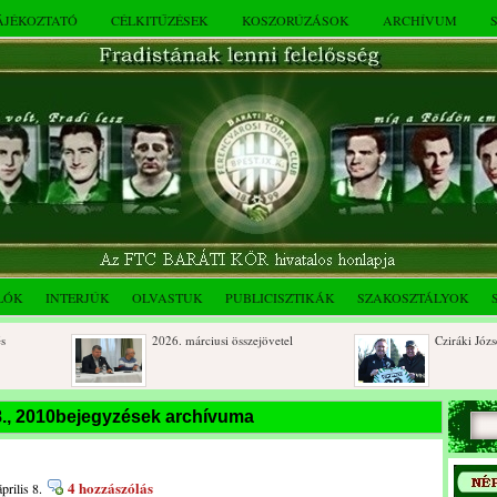
TÁJÉKOZTATÓ
CÉLKITŰZÉSEK
KOSZORÚZÁSOK
ARCHÍVUM
LÓK
INTERJÚK
OLVASTUK
PUBLICISZTIKÁK
SZAKOSZTÁLYOK
2026. márciusi összejövetel
Cziráki József 80
Rendkívüli közgyűlés és a 2025.
Dálnoki József 9
 8., 2010bejegyzések archívuma
novemberi összejövetel
beri
4 hozzászólás
prilis 8.