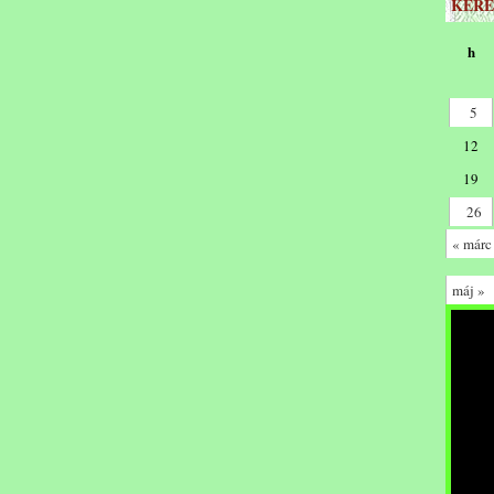
KERE
h
5
12
19
26
« márc
máj »