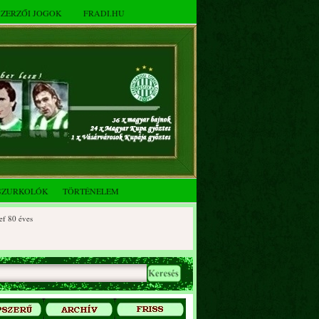
SZERZŐI JOGOK
FRADI.HU
SZURKOLÓK
TÖRTÉNELEM
 éves
0 éves