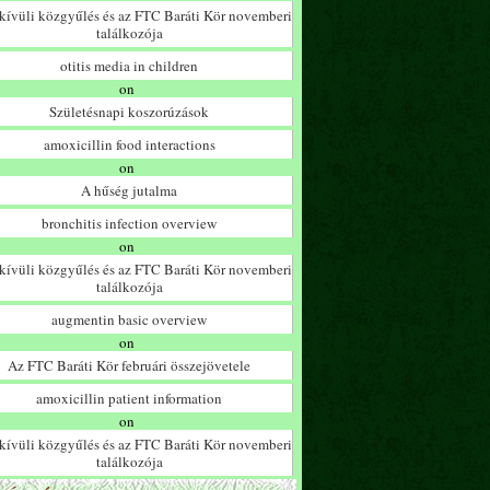
ívüli közgyűlés és az FTC Baráti Kör novemberi
találkozója
otitis media in children
on
Születésnapi koszorúzások
amoxicillin food interactions
on
A hűség jutalma
bronchitis infection overview
on
ívüli közgyűlés és az FTC Baráti Kör novemberi
találkozója
augmentin basic overview
on
Az FTC Baráti Kör februári összejövetele
amoxicillin patient information
on
ívüli közgyűlés és az FTC Baráti Kör novemberi
találkozója