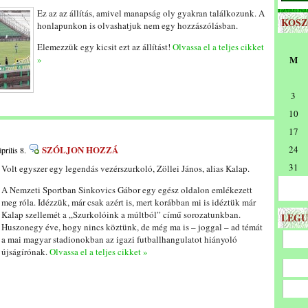
Ez az az állítás, amivel manapság oly gyakran találkozunk. A
KOS
honlapunkon is olvashatjuk nem egy hozzászólásban.
Elemezzük egy kicsit ezt az állítást!
Olvassa el a teljes cikket
»
M
3
10
17
SZÓLJON HOZZÁ
24
prilis 8.
31
Volt egyszer egy legendás vezérszurkoló, Zöllei János, alias Kalap.
A Nemzeti Sportban Sinkovics Gábor egy egész oldalon emlékezett
meg róla. Idézzük, már csak azért is, mert korábban mi is idéztük már
Kalap szellemét a „Szurkolóink a múltból” című sorozatunkban.
LEGU
Huszonegy éve, hogy nincs köztünk, de még ma is – joggal – ad témát
a mai magyar stadionokban az igazi futballhangulatot hiányoló
újságírónak.
Olvassa el a teljes cikket »