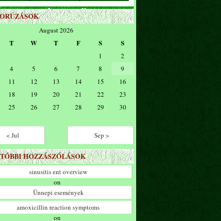
ZORÚZÁSOK
August 2026
T
W
T
F
S
S
1
2
4
5
6
7
8
9
11
12
13
14
15
16
18
19
20
21
22
23
25
26
27
28
29
30
< Jul
Sep >
TÓBBI HOZZÁSZÓLÁSOK
sinusitis ent overview
on
Ünnepi események
amoxicillin reaction symptoms
on