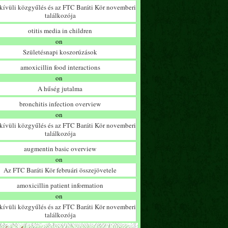
ívüli közgyűlés és az FTC Baráti Kör novemberi
találkozója
otitis media in children
on
Születésnapi koszorúzások
amoxicillin food interactions
on
A hűség jutalma
bronchitis infection overview
on
ívüli közgyűlés és az FTC Baráti Kör novemberi
találkozója
augmentin basic overview
on
Az FTC Baráti Kör februári összejövetele
amoxicillin patient information
on
ívüli közgyűlés és az FTC Baráti Kör novemberi
találkozója