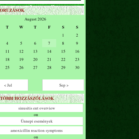
ZORÚZÁSOK
August 2026
T
W
T
F
S
S
1
2
4
5
6
7
8
9
11
12
13
14
15
16
18
19
20
21
22
23
25
26
27
28
29
30
< Jul
Sep >
TÓBBI HOZZÁSZÓLÁSOK
sinusitis ent overview
on
Ünnepi események
amoxicillin reaction symptoms
on