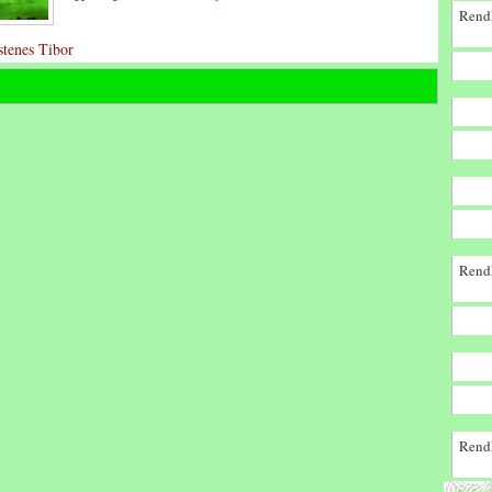
Rendk
Istenes Tibor
Rendk
Rendk