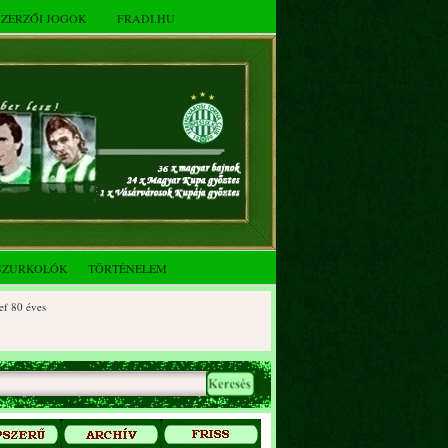
SZERZŐI JOGOK
FRADI.HU
SZURKOLÓK
TÖRTÉNELEM
 éves
0 éves