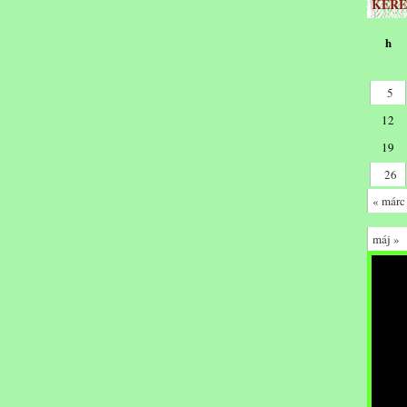
KERE
h
5
12
19
26
« márc
máj »