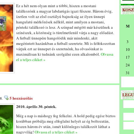
Ez a hét nem olyan mint a többi, hiszen a mostani
KOS
találkozónk a magyar labdarúgás igazi fűszere. Három évig,
ízetlen volt az első osztályú bajnokság az ilyen ünnepi
hangulatú mérkőzések nélkül, mint amilyen a mostani,
M
pénteki találkozó is lesz. A színpad mögött már készülnek a
színészek, a közönség is türelmetlenül várja a nagy előadást.
A futball ünnepére hangolódik már mindenki, akit
3
megérintett hazánkban a futball szeretete. Mi is felfokozottan
várjuk ezt az ünnepet és szeretnénk, ha olvasóinkat is
10
maximálisan ki tudnánk szolgálni ezen alkalomból.
Olvassa
17
el a teljes cikket »
24
31
LEGU
5 hozzászólás
8.
2010. április 30. péntek.
Még a nap is máshogy fog felkelni. A hold pedig egész biztos
korábban próbálja meg elfoglalni helyét az ég boltozatán,
hiszen három év után, ismét különleges találkozót láthat a
nagyvilág!
Olvassa el a teljes cikket »