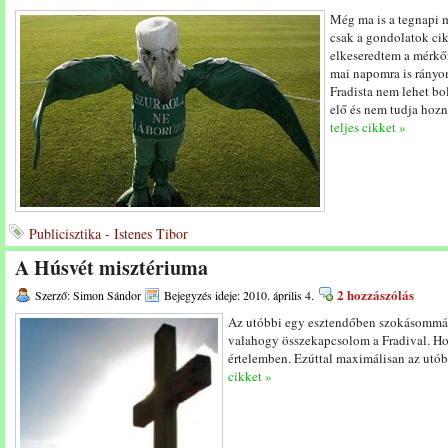
Még ma is a tegnapi m
csak a gondolatok cik
elkeseredtem a mérkőz
mai napomra is rányo
Fradista nem lehet bo
elő és nem tudja hozn
teljes cikket »
Publicisztika - Istenes Tibor
A Húsvét misztériuma
2 hozzászólás
Szerző: Simon Sándor
Bejegyzés ideje: 2010. április 4.
Az utóbbi egy esztendőben szokásommá v
valahogy összekapcsolom a Fradival. Hol
értelemben. Ezúttal maximálisan az utóbb
cikket »