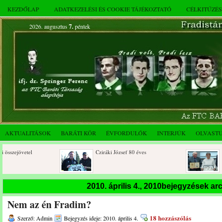
KEZDŐLAP
ADATKEZELÉSI ÉS COOKIE TÁJÉKOZTATÓ
CÉLKITŰZÉ
2026. augusztus
7.
péntek
AKTUALITÁSOK
BARÁTI KÖR
ÉVFORDULÓK
INTERJÚK
OLVAST
Cziráki József 80 éves
2025. decemberi év
összejövetel
Az FTC Baráti Kör 2025. októberi
2010. április 4., 2010bejegyzések a
összejövetel
Nem az én Fradim?
18 hozzászólás
Szerző: Admin
Bejegyzés ideje: 2010. április 4.