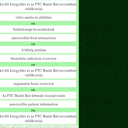
ívüli közgyűlés és az FTC Baráti Kör novemberi
találkozója
otitis media in children
on
Születésnapi koszorúzások
amoxicillin food interactions
on
A hűség jutalma
bronchitis infection overview
on
ívüli közgyűlés és az FTC Baráti Kör novemberi
találkozója
augmentin basic overview
on
Az FTC Baráti Kör februári összejövetele
amoxicillin patient information
on
ívüli közgyűlés és az FTC Baráti Kör novemberi
találkozója