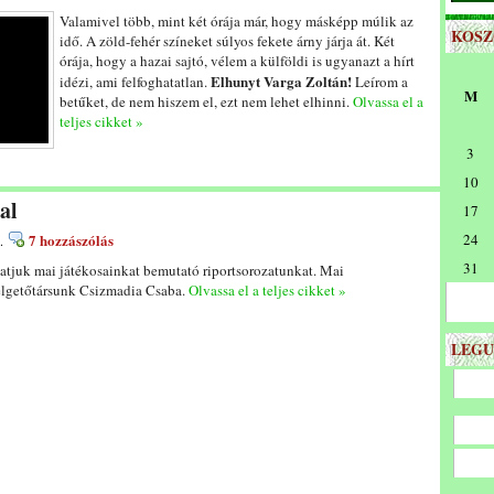
Valamivel több, mint két órája már, hogy másképp múlik az
KOS
idő. A zöld-fehér színeket súlyos fekete árny járja át. Két
órája, hogy a hazai sajtó, vélem a külföldi is ugyanazt a hírt
Elhunyt Varga Zoltán!
idézi, ami felfoghatatlan.
Leírom a
M
betűket, de nem hiszem el, ezt nem lehet elhinni.
Olvassa el a
teljes cikket »
3
10
al
17
7 hozzászólás
24
.
31
atjuk mai játékosainkat bemutató riportsorozatunkat. Mai
élgetőtársunk Csizmadia Csaba.
Olvassa el a teljes cikket »
LEGU