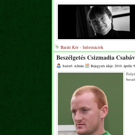
Baráti Kör - Információk
Beszélgetés Csizmadia Csabáv
Szerző: Admin
Bejegyzés ideje: 2010. április 9
Folyt
besz