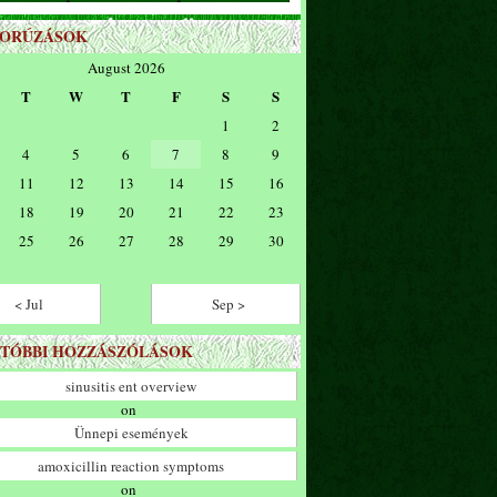
ZORÚZÁSOK
August 2026
T
W
T
F
S
S
1
2
4
5
6
7
8
9
11
12
13
14
15
16
18
19
20
21
22
23
25
26
27
28
29
30
< Jul
Sep >
TÓBBI HOZZÁSZÓLÁSOK
sinusitis ent overview
on
Ünnepi események
amoxicillin reaction symptoms
on