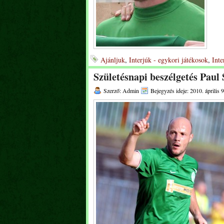
Ajánljuk
,
Interjúk - egykori játékosok
,
Inte
Születésnapi beszélgetés Paul
Szerző: Admin
Bejegyzés ideje: 2010. április 9