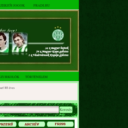
SZERZŐI JOGOK
FRADI.HU
SZURKOLÓK
TÖRTÉNELEM
 éves
0 éves