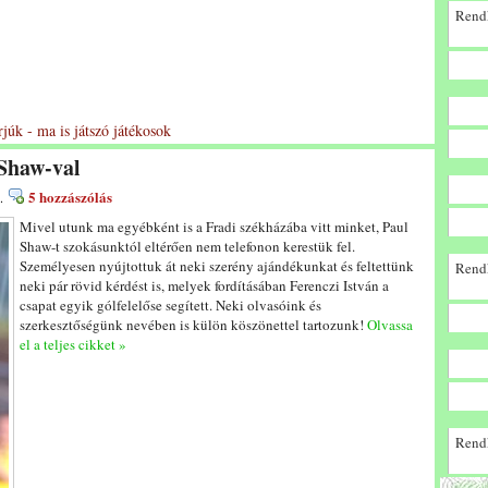
Rendk
rjúk - ma is játszó játékosok
 Shaw-val
5 hozzászólás
.
Mivel utunk ma egyébként is a Fradi székházába vitt minket, Paul
Shaw-t szokásunktól eltérően nem telefonon kerestük fel.
Személyesen nyújtottuk át neki szerény ajándékunkat és feltettünk
Rendk
neki pár rövid kérdést is, melyek fordításában Ferenczi István a
csapat egyik gólfelelőse segített. Neki olvasóink és
szerkesztőségünk nevében is külön köszönettel tartozunk!
Olvassa
el a teljes cikket »
Rendk