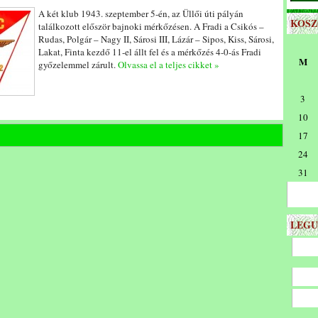
A két klub 1943. szeptember 5-én, az Üllői úti pályán
KOS
találkozott először bajnoki mérkőzésen. A Fradi a Csikós –
Rudas, Polgár – Nagy II, Sárosi III, Lázár – Sipos, Kiss, Sárosi,
Lakat, Finta kezdő 11-el állt fel és a mérkőzés 4-0-ás Fradi
M
győzelemmel zárult.
Olvassa el a teljes cikket »
3
10
17
24
31
LEGU