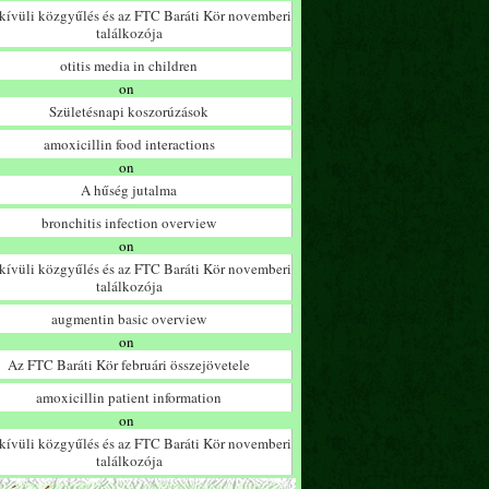
ívüli közgyűlés és az FTC Baráti Kör novemberi
találkozója
otitis media in children
on
Születésnapi koszorúzások
amoxicillin food interactions
on
A hűség jutalma
bronchitis infection overview
on
ívüli közgyűlés és az FTC Baráti Kör novemberi
találkozója
augmentin basic overview
on
Az FTC Baráti Kör februári összejövetele
amoxicillin patient information
on
ívüli közgyűlés és az FTC Baráti Kör novemberi
találkozója