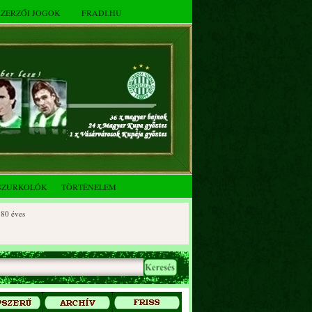
SZERZŐI JOGOK
FRADI.HU
SZURKOLÓK
TÖRTÉNELEM
 éves
0 éves