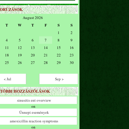
ZORÚZÁSOK
August 2026
T
W
T
F
S
S
1
2
4
5
6
7
8
9
11
12
13
14
15
16
18
19
20
21
22
23
25
26
27
28
29
30
< Jul
Sep >
TÓBBI HOZZÁSZÓLÁSOK
sinusitis ent overview
on
Ünnepi események
amoxicillin reaction symptoms
on