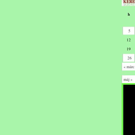
KERE
h
5
12
19
26
« márc
máj »