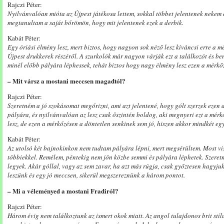
Rajczi Péter:
Nyilvánvalóan mióta az Újpest játékosa lettem, sokkal többet jelentenek nekem
megtanultam a saját bőrömön, hogy mit jelentenek ezek a derbik.
Kabát Péter:
Egy óriási élmény lesz, mert biztos, hogy nagyon sok néző lesz kíváncsi erre a m
Újpest drukkerek részéről. A szurkolók már nagyon várják ezt a találkozót és be
minél előbb pályára léphessek, tehát biztos hogy nagy élmény lesz ezen a mérkőz
– Mit vársz a mostani meccsen magadtól?
Rajczi Péter:
Szeretném a jó szokásomat megőrizni, ami azt jelentené, hogy gólt szerzek ezen 
pályára, és nyilvánvalóan az lesz csak őszintén boldog, aki megnyeri ezt a mérkő
lesz, de ezen a mérkőzésen a döntetlen senkinek sem jó, hiszen akkor mindkét egy
Kabát Péter:
Az utolsó két bajnokinkon nem tudtam pályára lépni, mert megsérültem. Most vi
többiekkel. Remélem, péntekig nem jön közbe semmi és pályára léphetek. Szeret
legyek. Akár góllal, vagy az sem zavar, ha azt más rúgja, csak győztesen hagyju
leszünk és egy jó meccsen, sikerül megszereznünk a három pontot.
– Mi a véleményed a mostani Fradiról?
Rajczi Péter:
Három évig nem találkoztunk az ismert okok miatt. Az angol tulajdonos brit stíl