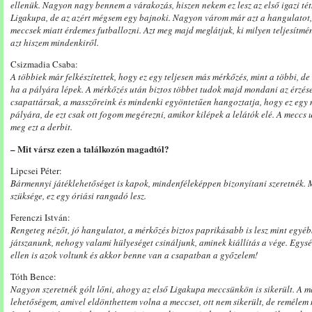
ellenük. Nagyon nagy bennem a várakozás, hiszen nekem ez lesz az első igazi té
Ligakupa, de az azért mégsem egy bajnoki. Nagyon várom már azt a hangulatot, 
meccsek miatt érdemes futballozni. Azt meg majd meglátjuk, ki milyen teljesítmé
azt hiszem mindenkiről.
Csizmadia Csaba:
A többiek már felkészítettek, hogy ez egy teljesen más mérkőzés, mint a többi, d
ha a pályára lépek. A mérkőzés után biztos többet tudok majd mondani az érzése
csapattársak, a masszőreink és mindenki egyöntetűen hangoztatja, hogy ez egy
pályára, de ezt csak ott fogom megérezni, amikor kilépek a lelátók elé. A meccs
meg ezt a derbit.
– Mit vársz ezen a találkozón magadtól?
Lipcsei Péter:
Bármennyi játéklehetőséget is kapok, mindenféleképpen bizonyítani szeretnék. 
szüksége, ez egy óriási rangadó lesz.
Ferenczi István:
Rengeteg nézőt, jó hangulatot, a mérkőzés biztos paprikásabb is lesz mint egyébk
játszanunk, nehogy valami hülyeséget csináljunk, aminek kiállítás a vége. Egy
ellen is azok voltunk és akkor benne van a csapatban a győzelem!
Tóth Bence:
Nagyon szeretnék gólt lőni, ahogy az első Ligakupa meccsünkön is sikerült. A 
lehetőségem, amivel eldönthettem volna a meccset, ott nem sikerült, de remélem