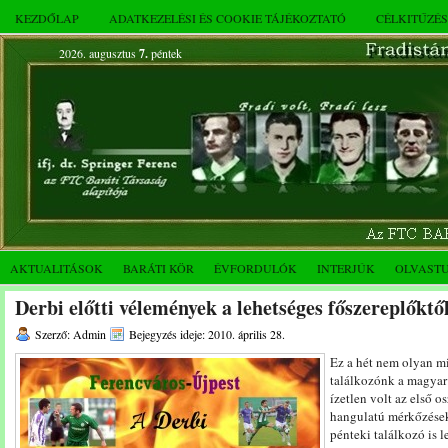
KEZDŐLAP
ADATKEZELÉSI ÉS COOKIE TÁJÉKOZTATÓ
CÉLKITŰZÉ
2026. augusztus
7.
péntek
AKTUALITÁSOK
BARÁTI KÖR
ÉVFORDULÓK
INTERJÚK
OLVAST
Derbi előtti vélemények a lehetséges főszereplőktő
Szerző: Admin
Bejegyzés ideje: 2010. április 28.
Ez a hét nem olyan mi
találkozónk a magyar 
ízetlen volt az első 
hangulatú mérkőzések
pénteki találkozó is 