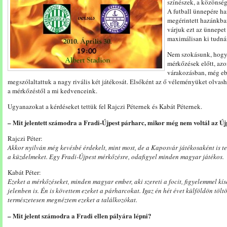
színészek, a közönség 
A futball ünnepére h
megérintett hazánkban 
várjuk ezt az ünnepet 
maximálisan ki tudná
Nem szokásunk, hogy 
mérkőzések előtt, azo
várakozásban, még ebb
megszólaltattuk a nagy rivális két játékosát. Elsőként az ő véleményüket olvas
a mérkőzéstől a mi kedvenceink.
Ugyanazokat a kérdéseket tettük fel Rajczi Péternek és Kabát Péternek.
– Mit jelentett számodra a Fradi-Újpest párharc, mikor még nem voltál az Új
Rajczi Péter:
Akkor nyilván még kevésbé érdekelt, mint most, de a Kaposvár játékosaként is t
a küzdelmeket. Egy Fradi-Újpest mérkőzésre, odafigyel minden magyar játékos.
Kabát Péter:
Ezeket a mérkőzéseket, minden magyar ember, aki szereti a focit, figyelemmel kísé
jelenben is. Én is követtem ezeket a párharcokat. Igaz én hét évet külföldön töl
természetesen megnéztem ezeket a találkozókat.
– Mit jelent számodra a Fradi ellen pályára lépni?