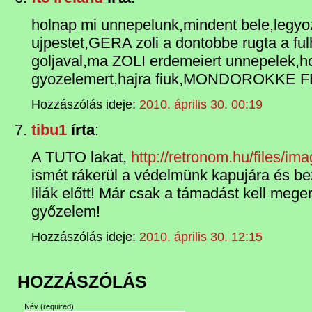
holnap mi unnepelunk,mindent bele,legyoz
ujpestet,GERA zoli a dontobbe rugta a fu
goljaval,ma ZOLI erdemeiert unnepelek,h
gyozelemert,hajra fiuk,MONDOROKKE
Hozzászólás ideje:
2010. április 30. 00:19
tibu1
írta
:
A TUTO lakat,
http://retronom.hu/files/i
ismét rákerül a védelmünk kapujára és b
lilák előtt! Már csak a támadást kell meger
győzelem!
Hozzászólás ideje:
2010. április 30. 12:15
HOZZÁSZÓLÁS
Név
(required)