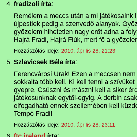
fradizoli írta
:
Remélem a meccs után a mi játékosaink l
újpestiek pedig a szenvedő alanyok. Győzn
győzelem hihetetlen nagy erőt adna a foly
Hajrá Fradi, Hajrá Fiúk, mert fő a győzele
Hozzászólás ideje:
2010. április 28. 21:23
Szlavicsek Béla írta
:
Ferencvárosi Urak! Ezen a meccsen nem 
sokkalta több kell. Ki kell tenni a szívüket
gyepre. Csúszni és mászni kell a siker 
játékosunknak egytől-egyig. A derbin csa
elfogadható ennek szellemében kell küzd
Tempó Fradi!
Hozzászólás ideje:
2010. április 28. 23:11
ftc ireland
írta
: