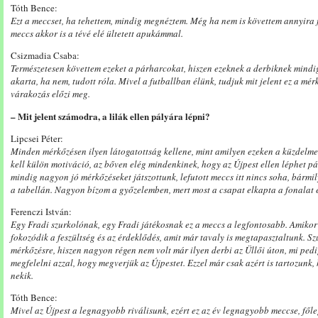
Tóth Bence:
Ezt a meccset, ha tehettem, mindig megnéztem. Még ha nem is követtem annyira 
meccs akkor is a tévé elé ültetett apukámmal.
Csizmadia Csaba:
Természetesen követtem ezeket a párharcokat, hiszen ezeknek a derbiknek mind
akarta, ha nem, tudott róla. Mivel a futballban élünk, tudjuk mit jelent ez a mér
várakozás előzi meg.
– Mit jelent számodra, a lilák ellen pályára lépni?
Lipcsei Péter:
Minden mérkőzésen ilyen látogatottság kellene, mint amilyen ezeken a küzdelm
kell külön motiváció, az bőven elég mindenkinek, hogy az Újpest ellen léphet pá
mindig nagyon jó mérkőzéseket játszottunk, lefutott meccs itt nincs soha, bármily
a tabellán. Nagyon bízom a győzelemben, mert most a csapat elkapta a fonalat 
Ferenczi István:
Egy Fradi szurkolónak, egy Fradi játékosnak ez a meccs a legfontosabb. Amikor 
fokozódik a feszültség és az érdeklődés, amit már tavaly is megtapasztaltunk. S
mérkőzésre, hiszen nagyon régen nem volt már ilyen derbi az Üllői úton, mi ped
megfelelni azzal, hogy megverjük az Újpestet. Ezzel már csak azért is tartozunk, 
nekik.
Tóth Bence:
Mivel az Újpest a legnagyobb riválisunk, ezért ez az év legnagyobb meccse, fől