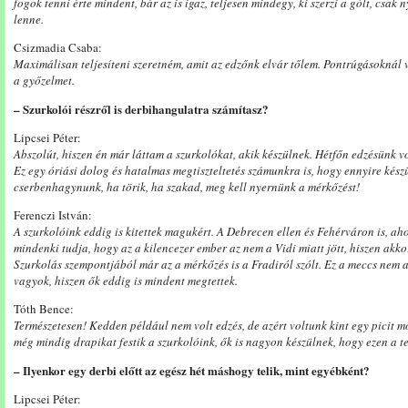
fogok tenni érte mindent, bár az is igaz, teljesen mindegy, ki szerzi a gólt, csa
lenne.
Csizmadia Csaba:
Maximálisan teljesíteni szeretném, amit az edzőnk elvár tőlem. Pontrúgásoknál 
a győzelmet.
– Szurkolói részről is derbihangulatra számítasz?
Lipcsei Péter:
Abszolút, hiszen én már láttam a szurkolókat, akik készülnek. Hétfőn edzésünk vo
Ez egy óriási dolog és hatalmas megtiszteltetés számunkra is, hogy ennyire kés
cserbenhagynunk, ha törik, ha szakad, meg kell nyernünk a mérkőzést!
Ferenczi István:
A szurkolóink eddig is kitettek magukért. A Debrecen ellen és Fehérváron is, aho
mindenki tudja, hogy az a kilencezer ember az nem a Vidi miatt jött, hiszen akk
Szurkolás szempontjából már az a mérkőzés is a Fradiról szólt. Ez a meccs nem 
vagyok, hiszen ők eddig is mindent megtettek.
Tóth Bence:
Természetesen! Kedden például nem volt edzés, de azért voltunk kint egy picit m
még mindig drapikat festik a szurkolóink, ők is nagyon készülnek, hogy ezen a ter
– Ilyenkor egy derbi előtt az egész hét máshogy telik, mint egyébként?
Lipcsei Péter: