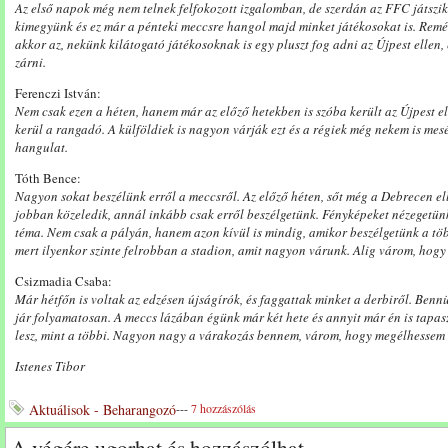
Az első napok még nem telnek felfokozott izgalomban, de szerdán az FFC játsz
kimegyünk és ez már a pénteki meccsre hangol majd minket játékosokat is. Rem
akkor az, nekünk kilátogató játékosoknak is egy pluszt fog adni az Újpest ellen
zárni.
Ferenczi István:
Nem csak ezen a héten, hanem már az előző hetekben is szóba került az Újpest el
kerül a rangadó. A külföldiek is nagyon várják ezt és a régiek még nekem is mesé
hangulat.
Tóth Bence:
Nagyon sokat beszélünk erről a meccsről. Az előző héten, sőt még a Debrecen elle
jobban közeledik, annál inkább csak erről beszélgetünk. Fényképeket nézegetü
téma. Nem csak a pályán, hanem azon kívül is mindig, amikor beszélgetünk a töb
mert ilyenkor szinte felrobban a stadion, amit nagyon várunk. Alig várom, hog
Csizmadia Csaba:
Már hétfőn is voltak az edzésen újságírók, és faggattak minket a derbiről. Benn
jár folyamatosan. A meccs lázában égünk már két hete és annyit már én is tapas
lesz, mint a többi. Nagyon nagy a várakozás bennem, várom, hogy megélhessem m
Istenes Tibor
Aktuálisok - Beharangozó
---
7 hozzászólás
A végére ugorhat és hozzászólhat.