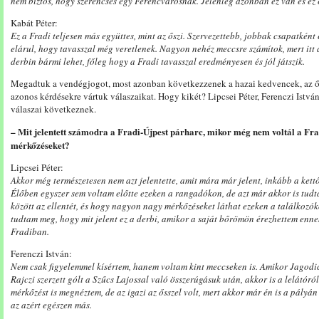
nem biztos, hogy szerencsés egy Ferencvárosnak. Jelenleg azonban ez van és ez e
Kabát Péter:
Ez a Fradi teljesen más együttes, mint az őszi. Szervezettebb, jobbak csapatként 
elárul, hogy tavasszal még veretlenek. Nagyon nehéz meccsre számítok, mert itt
derbin bármi lehet, főleg hogy a Fradi tavasszal eredményesen és jól játszik.
Megadtuk a vendégjogot, most azonban következzenek a hazai kedvencek, az 
azonos kérdésekre vártuk válaszaikat. Hogy kikét? Lipcsei Péter, Ferenczi Istv
válaszai következnek.
– Mit jelentett számodra a Fradi-Újpest párharc, mikor még nem voltál a Fra
mérkőzéseket?
Lipcsei Péter:
Akkor még természetesen nem azt jelentette, amit mára már jelent, inkább a ket
Élőben egyszer sem voltam előtte ezeken a rangadókon, de azt már akkor is tudt
között az ellentét, és hogy nagyon nagy mérkőzéseket láthat ezeken a találkozó
tudtam meg, hogy mit jelent ez a derbi, amikor a saját bőrömön érezhettem enn
Fradiban.
Ferenczi István:
Nem csak figyelemmel kísértem, hanem voltam kint meccseken is. Amikor Jagodic
Rajczi szerzett gólt a Szűcs Lajossal való összerúgásuk után, akkor is a lelátór
mérkőzést is megnéztem, de az igazi az ősszel volt, mert akkor már én is a pályán
az azért egészen más.