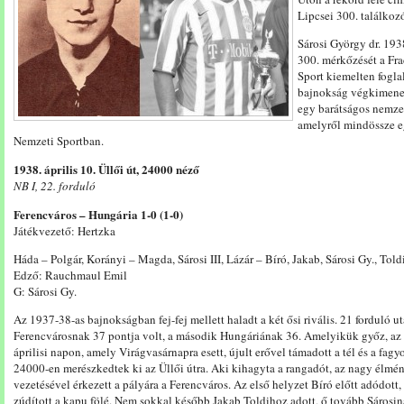
Lipcsei 300. találkozó
Sárosi György dr. 19
300. mérkőzését a Fr
Sport kiemelten fogla
bajnokság végkimeneté
egy barátságos nemze
amelyről mindössze e
Nemzeti Sportban.
1938. április 10. Üllői út, 24000 néző
NB I, 22. forduló
Ferencváros – Hungária 1-0 (1-0)
Játékvezető: Hertzka
Háda – Polgár, Korányi – Magda, Sárosi III, Lázár – Bíró, Jakab, Sárosi Gy., Tol
Edző: Rauchmaul Emil
G: Sárosi Gy.
Az 1937-38-as bajnokságban fej-fej mellett haladt a két ősi rivális. 21 forduló utá
Ferencvárosnak 37 pontja volt, a második Hungáriának 36. Amelyikük győz, az
áprilisi napon, amely Virágvasárnapra esett, újult erővel támadott a tél és a fagy
24000-en merészkedtek ki az Üllői útra. Aki kihagyta a rangadót, az nagy élmén
vezetésével érkezett a pályára a Ferencváros. Az első helyzet Bíró előtt adódott
zúdított a kapu fölé. Nem sokkal később Jakab Toldihoz adott, ő tovább Sárosi