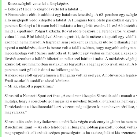
– Rossz szögből vette fel a fényképész.
– Dehogy! Háda jó szögből vette fel a labdát…
A Ferencváros előtt is adódott egy hatalmas lehetőség. A 68. percben egy szögle
álló meglepett védő kifejelte a labdát. A Hungária térfélölelő passzokkal egyre
percben Korányi a 16-oson belül buktatta a hungáriás csatárt. 11-es! A büntetőt
majd a kipattanót Polgár tisztázta. Rövid időre beszorult a Ferencváros, viszont
volna 11-est. Bíró labdájával Sárosi ugrott ki, de öt métere a kaputól egy védő k
azonban néma maradt. A hajrában sem csökkent az iram, az utolsó pillanatig nem
nyerni a mérkőzést, de az is benne volt a találkozóban, hogy nagyobb arányb
meccslabdája volt! Sárosi indította őt, túljutott egy védőn és már csak a kékek p
lövését azonban a hálóőr hihetetlen reflexszel hárítani tudta. A mérkőzés végét j
szurkolók örömmámorban úsztak, hisz legyőztük a legnagyobb riválisunkat. A le
percben esett gól el is dönti az örökrangadót.
A mérkőzés előtt egyértelműen a Hungária volt az esélyes. A hófúvásban lejátsz
Fradi-szurkoló csodálkozással kérdezte:
– Mi az, elázott a papírforma?
Sárosiról a Nemzeti Sport ezt írta: „A csatársor közepén Sárosi dr. adós maradt a 
mutatja, hogy a sorsdöntő gól mégis az ő nevéhez fűződik. S társainak nem egy n
Tartózkodott a közelharcoktól, ezt viszont még teljesen ki nem hevert sérülése
magyarázza.”
Sárosi talán ezért is nyilatkozott a mérkőzés végén csak ennyit: „Jobb ha nem b
Rauchmaul Emil: – Az első félidőben a Hungária jobban passzolt, jobbak volta
megnyugodtak, elkezdtek szépen passzolgatni, s ha az összjátékot kis szerencse 