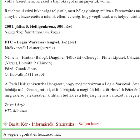
volna. Szeretném, ha ezzel a bajnokságot is megnyertük volna.
Rauchmaul edző kívánsága teljesült, mert bő egy hónap múlva a Ferencváros m
annyira visszavetette a mieink elleni vereség, hogy végül csak a 3. helyre futott
2001. július 5. Heiligenkreuz, 300 néző
:
Nemzetközi barátságos mérkőzés
FTC – Legia Warsawa (lengyel) 1-2 (1-2)
Játékvezető: Leisner (osztrák)
Németh – Hrutka (Balog), Dragóner (Földvári), Cheregi – Pinte, Lipcsei, Csiszár,
(Varga), Horváth P. (Hámori)
Edző: Csank János
G: Horváth P. (11-esből)
A Fradi Heiligenkreuzba látogatott, hogy megmérkőzzön a Legia Varsóval. Az el
labdája után Gera ugrott ki, akit felvágtak, a megítélt büntetőt Horváth Péter ér
még az első játékrészben fordítani tudtak és a lefújásig nem is változott a vége
Zsiga László
FTC Múzeum
Baráti Kör - Információk
,
Statisztika
---
Szóljon hozzá
A végére ugorhat és hozzászólhat.