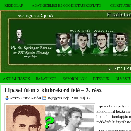
KEZDŐLAP
ADATKEZELÉSI ÉS COOKIE TÁJÉKOZTATÓ
CÉLKITŰZÉ
2026. augusztus
7.
péntek
AKTUALITÁSOK
BARÁTI KÖR
ÉVFORDULÓK
INTERJÚK
OLVAST
Lipcsei úton a klubrekord felé – 3. rész
Szerző: Simon Sándor
Bejegyzés ideje: 2010. május 2.
Lipcsei Péter pályára 
alkalommal húzta mag
hivatalos honlapján m
mérkőzés hiányzik ne
Úton a rekord felé cí