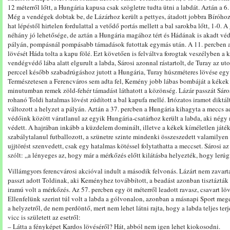
12 méterről lőtt, a Hungária kapusa csak szögletre tudta ütni a labdát. Aztán a 6
Még a vendégek dobtak be, de Lázárhoz került a pettyes, átadott jobbra Bíróhoz,
hat lépéstől hirtelen fordulattal a vetődő portás mellett a bal sarokba lőtt, 1-0.
néhány jó lehetősége, de aztán a Hungária magához tért és Hádának is akadt vé
pályán, pompásnál pompásabb támadások futottak egymás után. A 11. percben a
lövését Háda tolta a kapu fölé. Ezt követően is felváltva forogtak veszélyben a
vendégvédő lába alatt elgurult a labda, Sárosi azonnal rástartolt, de Turay az ut
perccel később szabadrúgáshoz jutott a Hungária, Turay húszméteres lövése egy ha
Természetesen a Ferencváros sem adta fel, Kemény jobb lábas bombáját a kékek 
minutumban remek zöld-fehér támadást láthatott a közönség. Lázár passzát Sáros
rohanó Toldi hatalmas lövést zúdított a bal kapufa mellé. Irtózatos iramot diktál
változott a helyzet a pályán. Aztán a 37. percben a Hungária kihagyta a meccs 
védőink között váratlanul az egyik Hungária-csatárhoz került a labda, aki négy 
védett. A hajrában inkább a küzdelem dominált, illetve a kékek kíméletlen ját
szabálytalanul futballozott, a szünetre szinte mindenki összeszedett valamilyen
ujjtörést szenvedett, csak egy hatalmas kötéssel folytathatta a meccset. Sárosi 
szólt: „a lényeges az, hogy már a mérkőzés előtt kilátásba helyezték, hogy lerú
Villámgyors ferencvárosi akcióval indult a második felvonás. Lázárt nem zavart
passzt adott Toldinak, aki Keményhez továbbított, a beadást azonban tisztázták
iramú volt a mérkőzés. Az 57. percben egy öt méterről leadott ravasz, csavart lövé
Ellenfelünk szerint túl volt a labda a gólvonalon, azonban a másnapi Sport me
a helyzetről, de nem perdöntő, mert nem lehet látni rajta, hogy a labda teljes t
vicc is született az esetről:
– Látta a fényképet Kardos lövéséről? Hát, abból nem igen lehet kiokosodni.