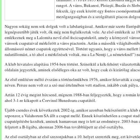
rangot. A város, Bukarest, Ploieşti, Buzău és Slo
fekszik, így ezek között egy fontos csomópontna
mezőgazgaságban és a szolgáltatói piacon dolgoz
Nagyon sokáig nem sok dolguk volt a labdarúgással. Amikor már szerte Európáb
legnépszerűbb játék volt, ők még nem foglalkoztak vele. Az első emlékeik az 1
emlékeznek meg a Lalomita nevű első focicsapatukról, amely a környező városok
városok csapataival mérkőzött a város piacterén. Aztán a második világháborúba
állomásozó német csapatok együttesével. Történt ugyanis, hogy a város mellett
radarállomást, a tó ahol a mérkőzések voltak, ma a La Nemţi („a németeknél”) ne
A klub hivatalos alapítása 1954-ben történt. Színeikül a kék-fehéret választott
oldalain jegyezték, aminek elsődleges oka az volt, hogy csak és kizárólag alac
Az első említésre méltó évszám a történelmükben 1976, amikor felavatták a csapa
néven. Persze nem volt ez a szó mai értelmében vett stadion, inkább csak pálya, 
Aztán 12 évig megint hírcsend, mígnem 1988-ban feljegyezték, hogy a román ku
ahol 3-1-re kikapott a Corvinul Hunedoara csapatától.
Újabb csendes évek következtek 2002-ig, amikor azonban beköszöntött a klub m
szponzor, a Valahorum SA állt a csapat mellé. Ennek köszönhetően a csapat stadi
csapatépítésbe kezdtek, aminek hamarosan meg is lett az eredménye. 2003-ban a 
feljutott a B-ligába, ahonnan 2006-ban továbblépett az első osztályba.
Az első osztályban az első szezonjukban a 10. helyet szerezték meg, ezt követ