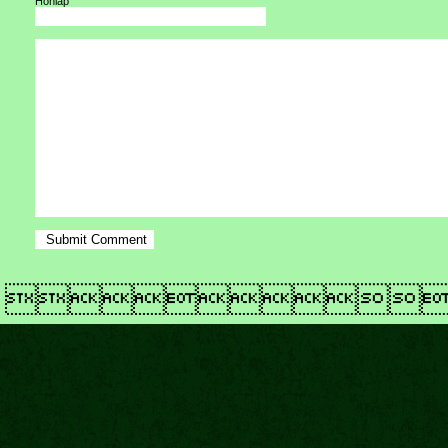
Honlap
