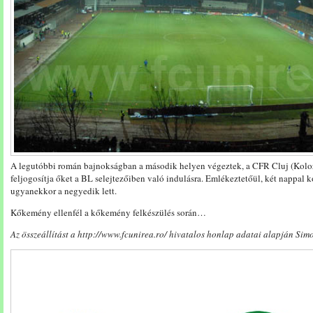
A legutóbbi román bajnokságban a második helyen végeztek, a CFR Cluj (Kolo
feljogosítja őket a BL selejtezőiben való indulásra. Emlékeztetőül, két nappal k
ugyanekkor a negyedik lett.
Kőkemény ellenfél a kőkemény felkészülés során…
Az összeállítást a http://www.fcunirea.ro/ hivatalos honlap adatai alapján Simo