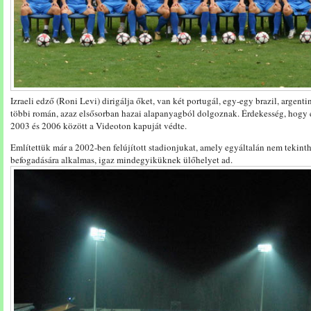
Izraeli edző (Roni Levi) dirigálja őket, van két portugál, egy-egy brazil, argentin
többi román, azaz elsősorban hazai alapanyagból dolgoznak. Érdekesség, hogy 
2003 és 2006 között a Videoton kapuját védte.
Említettük már a 2002-ben felújított stadionjukat, amely egyáltalán nem tekin
befogadására alkalmas, igaz mindegyiküknek ülőhelyet ad.