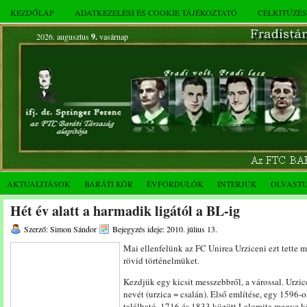
KEZDŐLAP
ADATKEZELÉSI ÉS COOKIE TÁJÉKOZTATÓ
CÉLKITŰZÉ
2026. augusztus
9.
vasárnap
AKTUALITÁSOK
BARÁTI KÖR
ÉVFORDULÓK
INTERJÚK
OLVAST
Hét év alatt a harmadik ligától a BL-ig
Szerző: Simon Sándor
Bejegyzés ideje: 2010. július 13.
Mai ellenfelünk az FC Unirea Urziceni ezt tette 
rövid történelmüket.
Kezdjük egy kicsit messzebbről, a várossal. Urzic
nevét (urzica = csalán). Első említése, egy 1596-
található. 1716 és 1833 között Lalomita megye k