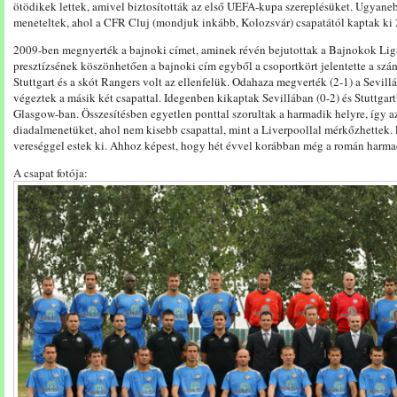
ötödikek lettek, amivel biztosították az első UEFA-kupa szereplésüket. Ugyan
meneteltek, ahol a CFR Cluj (mondjuk inkább, Kolozsvár) csapatától kaptak ki 2
2009-ben megnyerték a bajnoki címet, aminek révén bejutottak a Bajnokok Lig
presztízsének köszönhetően a bajnoki cím egyből a csoportkört jelentette a számu
Stuttgart és a skót Rangers volt az ellenfelük. Odahaza megverték (2-1) a Sevillá
végeztek a másik két csapattal. Idegenben kikaptak Sevillában (0-2) és Stuttgart
Glasgow-ban. Összesítésben egyetlen ponttal szorultak a harmadik helyre, így a
diadalmenetüket, ahol nem kisebb csapattal, mint a Liverpoollal mérkőzhettek. 
vereséggel estek ki. Ahhoz képest, hogy hét évvel korábban még a román harma
A csapat fotója: