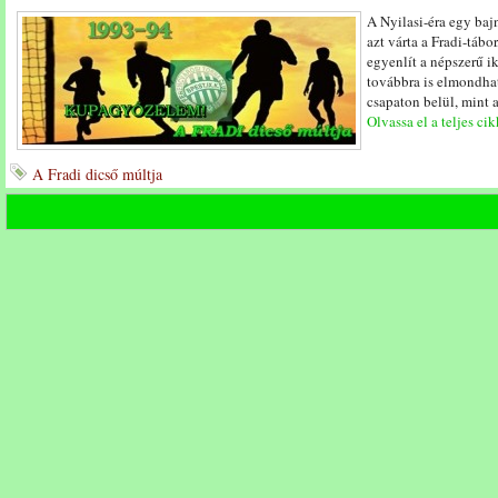
A Nyilasi-éra egy ba
azt várta a Fradi-táb
egyenlít a népszerű ik
továbbra is elmondha
csapaton belül, mint 
Olvassa el a teljes cik
A Fradi dicső múltja