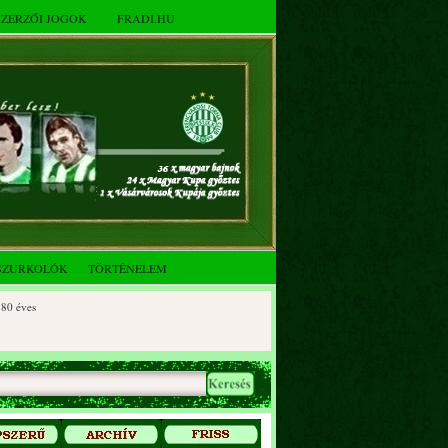
SZERZŐI JOGOK
FRADI.HU
SZURKOLÓK
TÖRTÉNELEM
es
ves