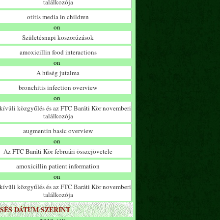
találkozója
otitis media in children
on
Születésnapi koszorúzások
amoxicillin food interactions
on
A hűség jutalma
bronchitis infection overview
on
ívüli közgyűlés és az FTC Baráti Kör novemberi
találkozója
augmentin basic overview
on
Az FTC Baráti Kör februári összejövetele
amoxicillin patient information
on
ívüli közgyűlés és az FTC Baráti Kör novemberi
találkozója
SÉS DÁTUM SZERINT