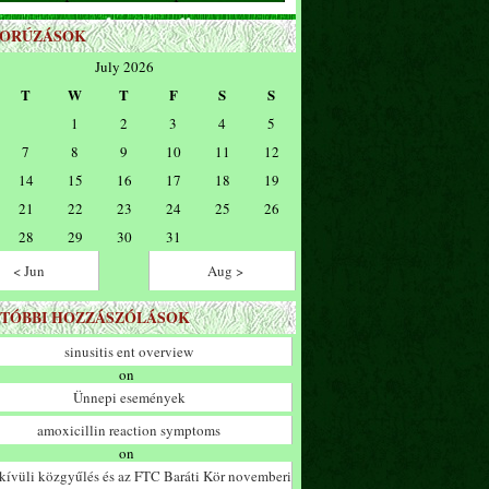
ZORÚZÁSOK
July 2026
T
W
T
F
S
S
1
2
3
4
5
7
8
9
10
11
12
14
15
16
17
18
19
21
22
23
24
25
26
28
29
30
31
< Jun
Aug >
TÓBBI HOZZÁSZÓLÁSOK
sinusitis ent overview
on
Ünnepi események
amoxicillin reaction symptoms
on
ívüli közgyűlés és az FTC Baráti Kör novemberi