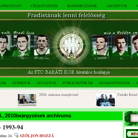
TÁJÉKOZTATÓ
CÉLKITŰZÉSEK
KOSZORÚZÁSOK
ARCHÍVUM
LÓK
INTERJÚK
OLVASTUK
PUBLICISZTIKÁK
SZAKOSZTÁLYOK
2026. márciusi összejövetel
Cziráki József 80 év
Rendkívüli közgyűlés és a 2025.
Dálnoki József 90 é
24., 2010bejegyzések archívuma
novemberi összejövetel
– 1993-94
i
SZÓLJON HOZZÁ
úlius 24.