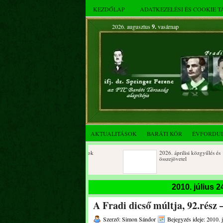
KEZDŐLAP
ADATKEZELÉSI ÉS COOKIE 
2026. augusztus
9.
vasárnap
AKTUALITÁSOK
BARÁTI KÖR
ÉVFORDU
Születésnapi koszorúzások
2026. áprilisi közgyűlés és
összejövetel
2025. decemberi évzáró
Születésnapi koszorúzások
2010. július 
összejövetel
A Fradi dicső múltja, 92.rész 
Albert Flórián sírjának
Az FTC Baráti Kör 2025. október
megkoszorúzása
összejövetel
Szerző: Simon Sándor
Bejegyzés ideje: 2010. j