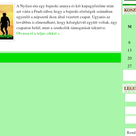
A Nyilasi-éra egy bajnoki aranya és két kupagyőzelme után
KOS
azt várta a Fradi-tábor, hogy a bajnoki elsőségek számában
egyenlít a népszerű ikon által vezetett csapat. Ugyanis az
továbbra is elmondható, hogy kétségkívül együtt voltak, úgy
M
csapaton belül, mint a szurkolók támogatását tekintve.
Olvassa el a teljes cikket »
6
13
20
27
LEGU
Rendk