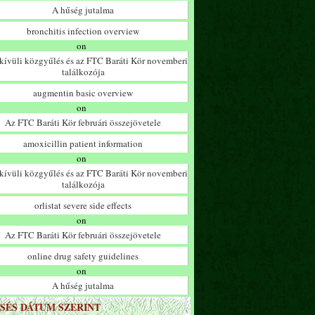
A hűség jutalma
bronchitis infection overview
on
ívüli közgyűlés és az FTC Baráti Kör novemberi
találkozója
augmentin basic overview
on
Az FTC Baráti Kör februári összejövetele
amoxicillin patient information
on
ívüli közgyűlés és az FTC Baráti Kör novemberi
találkozója
orlistat severe side effects
on
Az FTC Baráti Kör februári összejövetele
online drug safety guidelines
on
A hűség jutalma
SÉS DÁTUM SZERINT