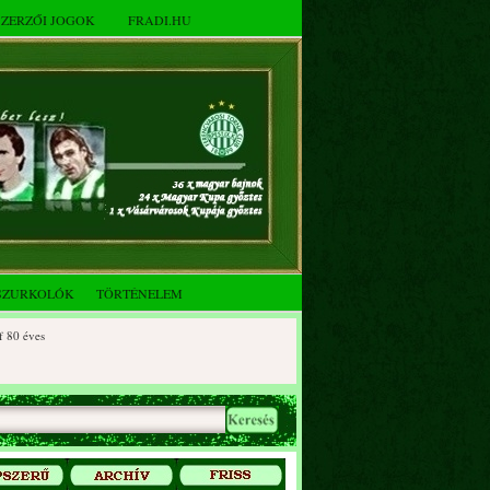
SZERZŐI JOGOK
FRADI.HU
SZURKOLÓK
TÖRTÉNELEM
éves
 éves