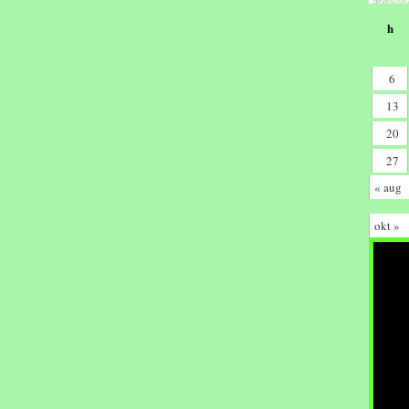
h
6
13
20
27
« aug
okt »