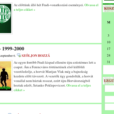
Az előttünk álló hét Fradi-vonatkozású eseményei.
Olvassa el
KOS
a teljes cikket »
M
3
10
– 1999-2000
17
SZÓLJON HOZZÁ
24
szeptember 6.
31
Az egyre forróbb Fradi kispad ellenére újra ezüstérmes lett a
csapat. Ám a Ferencváros történetének első külföldi
vezetőedzője, a horvát Marijan Vlak még a bajnokság
kezdete előtt távozott. A vezetők úgy gondolták, a horvát
LEGU
vonallal nem húztak rosszat, ezért újra Horvátországból
hoztak edzőt, Sztanko Poklepovicsot.
Olvassa el a teljes
cikket »