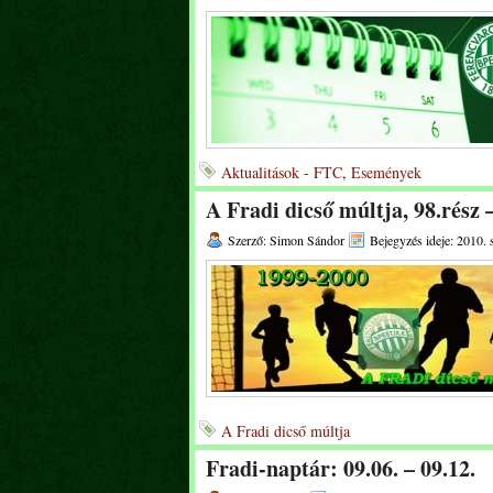
Aktualitások - FTC
,
Események
A Fradi dicső múltja, 98.rész 
Szerző: Simon Sándor
Bejegyzés ideje: 2010. 
A Fradi dicső múltja
Fradi-naptár: 09.06. – 09.12.