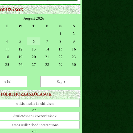
ZORÚZÁSOK
August 2026
T
W
T
F
S
S
1
2
4
5
6
7
8
9
11
12
13
14
15
16
18
19
20
21
22
23
25
26
27
28
29
30
< Jul
Sep >
TÓBBI HOZZÁSZÓLÁSOK
otitis media in children
on
Születésnapi koszorúzások
amoxicillin food interactions
on