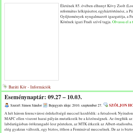
Életének 85. évében elhunyt Kövy Zsolt (Lo
református lelkipásztor, egyháztörténész, a
Gyűjtemények nyugalmazott igazgatója, a Fe
Körének igazi Fradi szívű tagja.
Olvassa el a 
Baráti Kör - Információk
Eseménynaptár: 09.27 – 10.03.
SZÓLJON H
Szerző: Simon Sándor
Bejegyzés ideje: 2010. szeptember 27.
A hét három ferencvárosi érdekeltségű meccsel kezdődik: a futsalosok Nyíradon
MAFC ellen viszont hazai pályán mutatkozik be a közönségnek. Az öregfiúk az 
labdarúgásban örökrangadó lesz pénteken, az MTK érkezik az Albert-stadionba.
elég gyakran változik, egy biztos, itthon a Feminával meccselnek. De az is bizto