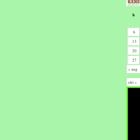
KERE
h
6
13
20
27
« aug
okt »