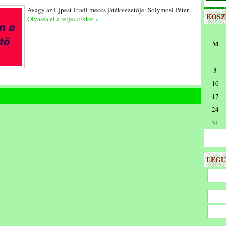
Avagy az Újpest-Fradi meccs játékvezetője: Solymosi Péter.
KOS
Olvassa el a teljes cikket »
M
3
10
17
24
31
LEGU