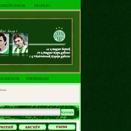
SZERZŐI JOGOK
FRADI.HU
SZURKOLÓK
TÖRTÉNELEM
es
ves