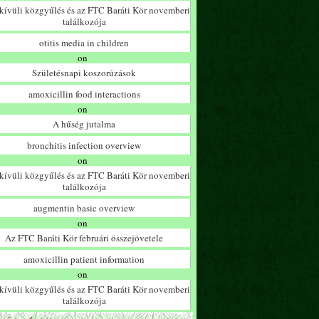
ívüli közgyűlés és az FTC Baráti Kör novemberi
találkozója
otitis media in children
on
Születésnapi koszorúzások
amoxicillin food interactions
on
A hűség jutalma
bronchitis infection overview
on
ívüli közgyűlés és az FTC Baráti Kör novemberi
találkozója
augmentin basic overview
on
Az FTC Baráti Kör februári összejövetele
amoxicillin patient information
on
ívüli közgyűlés és az FTC Baráti Kör novemberi
találkozója