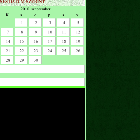
SÉS DÁTUM SZERINT
2010. szeptember
K
s
c
p
s
v
1
2
3
4
5
7
8
9
10
11
12
14
15
16
17
18
19
21
22
23
24
25
26
28
29
30