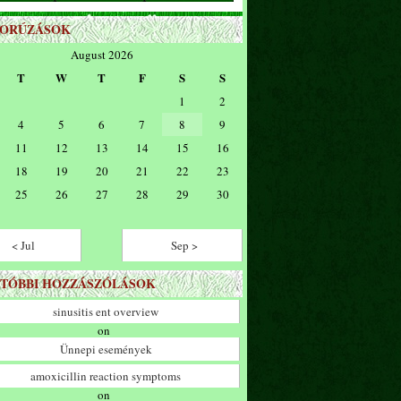
ZORÚZÁSOK
August 2026
T
W
T
F
S
S
1
2
4
5
6
7
8
9
11
12
13
14
15
16
18
19
20
21
22
23
25
26
27
28
29
30
< Jul
Sep >
TÓBBI HOZZÁSZÓLÁSOK
sinusitis ent overview
on
Ünnepi események
amoxicillin reaction symptoms
on