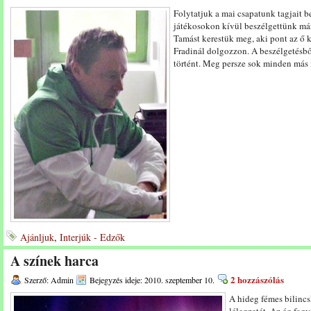
Folytatjuk a mai csapatunk tagjait b
játékosokon kívül beszélgettünk már
Tamást kerestük meg, aki pont az ő ké
Fradinál dolgozzon. A beszélgetésbő
történt. Meg persze sok minden má
Ajánljuk
,
Interjúk - Edzők
A színek harca
2 hozzászólás
Szerző: Admin
Bejegyzés ideje: 2010. szeptember 10.
A hideg fémes bilincs