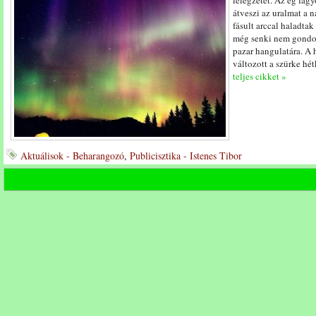
lélegzetét. Az ég fagy
átveszi az uralmat a n
fásult arccal haladta
még senki nem gondol
pazar hangulatára. A 
változott a szürke hé
teljes cikket »
Aktuálisok - Beharangozó
,
Publicisztika - Istenes Tibor