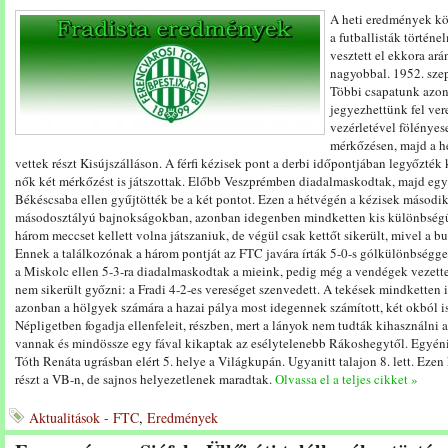
A heti eredmények kö
a futballisták történe
vesztett el ekkora ar
nagyobbal. 1952. sze
Többi csapatunk azonb
jegyezhettünk fel ver
vezérletével fölénye
mérkőzésen, majd a h
vettek részt Kisújszálláson. A férfi kézisek pont a derbi időpontjában legyőzték 
nők két mérkőzést is játszottak. Előbb Veszprémben diadalmaskodtak, majd egy
Békéscsaba ellen gyűjtötték be a két pontot. Ezen a hétvégén a kézisek másodi
másodosztályú bajnokságokban, azonban idegenben mindketten kis különbségű
három meccset kellett volna játszaniuk, de végül csak kettőt sikerült, mivel a b
Ennek a találkozónak a három pontját az FTC javára írták 5-0-s gólkülönbségge
a Miskolc ellen 5-3-ra diadalmaskodtak a mieink, pedig még a vendégek vezett
nem sikerült győzni: a Fradi 4-2-es vereséget szenvedett. A tekések mindketten itt
azonban a hölgyek számára a hazai pálya most idegennek számított, két okból i
Népligetben fogadja ellenfeleit, részben, mert a lányok nem tudták kihasználni 
vannak és mindössze egy fával kikaptak az esélytelenebb Rákoshegytől. Egyéni
Tóth Renáta ugrásban elért 5. helye a Világkupán. Ugyanitt talajon 8. lett. Ez
részt a VB-n, de sajnos helyezetlenek maradtak.
Olvassa el a teljes cikket »
Aktualitások - FTC
,
Eredmények