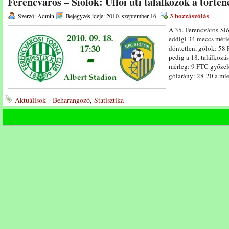
Ferencváros – Siófok: Üllői úti találkozók a törté
3 hozzászólás
Szerző: Admin
Bejegyzés ideje: 2010. szeptember 16.
A 35. Ferencváros-Si
eddigi 34 meccs mérleg
döntetlen, gólok: 58 F
pedig a 18. találkozá
mérleg: 9 FTC győzele
gólarány: 28-20 a mie
Aktuálisok - Beharangozó
,
Statisztika