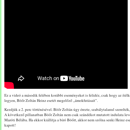
Ez a videó a második felében korábbi eseményeket is felidéz, csak hogy az íté
legyen, Böőr Zoltán Heinz esetét megelőző „ámokfutásait”.
Kezdjük a 2. perc történésével. Böőr Zoltán úgy érezte, szabálytalanul szerelték
A következő pillanatban Böőr Zoltán nem csak szándékot mutatott indulata leveze
Maróti Bélába. Ha ekkor kiállítja a bíró Böőrt, akkor nem szólna senki Heinz es
kapott!