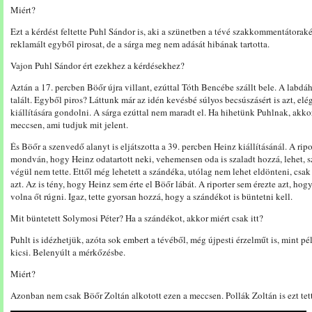
Miért?
Ezt a kérdést feltette Puhl Sándor is, aki a szünetben a tévé szakkommentátorak
reklamált egyből pirosat, de a sárga meg nem adását hibának tartotta.
Vajon Puhl Sándor ért ezekhez a kérdésekhez?
Aztán a 17. percben Böőr újra villant, ezúttal Tóth Bencébe szállt bele. A labd
talált. Egyből piros? Láttunk már az idén kevésbé súlyos becsúszásért is azt, e
kiállítására gondolni. A sárga ezúttal nem maradt el. Ha hihetünk Puhlnak, akk
meccsen, ami tudjuk mit jelent.
És Böőr a szenvedő alanyt is eljátszotta a 39. percben Heinz kiállításánál. A rip
mondván, hogy Heinz odatartott neki, vehemensen oda is szaladt hozzá, lehet, s
végül nem tette. Ettől még lehetett a szándéka, utólag nem lehet eldönteni, csa
azt. Az is tény, hogy Heinz sem érte el Böőr lábát. A riporter sem érezte azt, hog
volna őt rúgni. Igaz, tette gyorsan hozzá, hogy a szándékot is büntetni kell.
Mit büntetett Solymosi Péter? Ha a szándékot, akkor miért csak itt?
Puhlt is idézhetjük, azóta sok embert a tévéből, még újpesti érzelműt is, mint pél
kicsi. Belenyúlt a mérkőzésbe.
Miért?
Azonban nem csak Böőr Zoltán alkotott ezen a meccsen. Pollák Zoltán is ezt tett