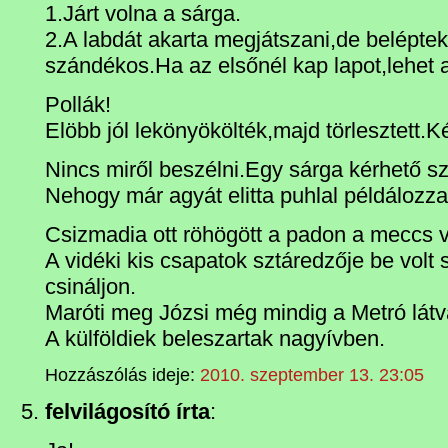
1.Járt volna a sárga.
2.A labdát akarta megjátszani,de belépte
szándékos.Ha az elsőnél kap lapot,lehet
Pollák!
Elöbb jól lekönyökölték,majd törlesztett.K
Nincs miről beszélni.Egy sárga kérhető s
Nehogy már agyát elitta puhlal példálozza
Csizmadia ott röhögött a padon a meccs 
A vidéki kis csapatok sztáredzője be volt 
csináljon.
Maróti meg Józsi még mindig a Metró látv
A külföldiek beleszartak nagyívben.
Hozzászólás ideje:
2010. szeptember 13. 23:05
felvilágosító írta
: