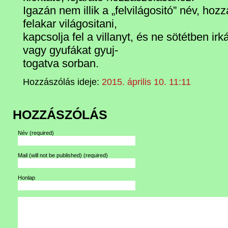
Igazán nem illik a „felvilágositó” név, hoz
felakar világositani,
kapcsolja fel a villanyt, és ne sötétben ir
vagy gyufákat gyuj-
togatva sorban.
Hozzászólás ideje:
2015. április 10. 11:11
HOZZÁSZÓLÁS
Név
(required)
Mail (will not be published)
(required)
Honlap