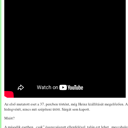
Az első mutatott eset a 37. percben történt, még Heinz kiállítását megelőzően. A r
hidegvérét, nincs mit szépíteni ütött. Sárgát sem kapott.
Miért?
A második esetben „csak” összecsúszott ellenfelével, talán ezt lehet „meccsbales