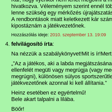
hivatkozva. Véleményem szerint ennél töb
lenne szükség egy mérkőzés újrajátszat
A rendbontások miatt keletkezett kár szám
kipostáznám a játékvezetőnek.
Hozzászólás ideje:
2010. szeptember 13. 19:09
felvilágosító írta
:
Na nézzük a szabálykönyvet!Mit is ír!Mer
„”Az a játékos, aki a labda megjátszásán
ellenfelét megüti vagy megrúgja (vagy me
megrúgni), különösen súlyos sportszerűtle
játékvezetőnek azonnal ki kell állítania.”
Heinz esetében ez egyértelmű!
Bele akart talpalni a lilába.
Böőr!