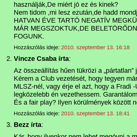
használják,De miért jó ez és kinek?
Nem tidom ,mi lesz ezután,de hadd mond
HATVAN ÉVE TARTÓ NEGATÍV MEGK
MÁR MEGSZOKTUK,DE BELETÖRŐDN
FOGUNK.
Hozzászólás ideje:
2010. szeptember 13. 16:18
Vincze Csaba írta
:
Az összeállítás hűen tükrözi a „pártatlan”
Kérem a Club vezetését, hogy tegyen már
MLSZ-nél, vagy érje el azt, hogy a Fradi 
legközelebb én vezethessem. Garantálom,
És a fair play? Ilyen körülmények között n
Hozzászólás ideje:
2010. szeptember 13. 18:41
Bezz írta
:
Kár, hogy ilyenkor nem lehet megóvni a mé