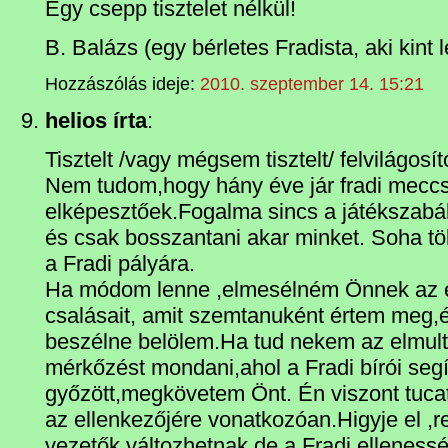
Egy csepp tisztelet nélkül!
B. Balázs (egy bérletes Fradista, aki kint l
Hozzászólás ideje:
2010. szeptember 14. 15:21
helios írta
:
Tisztelt /vagy mégsem tisztelt/ felvilágosít
Nem tudom,hogy hány éve jár fradi mecc
elképesztőek.Fogalma sincs a játékszabál
és csak bosszantani akar minket. Soha tö
a Fradi pályára.
Ha módom lenne ,elmesélném Önnek az el
csalásait, amit szemtanuként értem meg,
beszélne belölem.Ha tud nekem az elmult
mérkőzést mondani,ahol a Fradi bírói seg
győzött,megkövetem Önt. Én viszont tucatn
az ellenkezőjére vonatkozóan.Higyje el ,
vezetők változhetnak,de a Fradi elleness