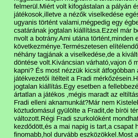
felmerül.Miért volt kifogástalan a pályán 
játékosok,illetve a nézők viselkedése eg
ugyanis történt valami,mégpedig egy égbek
csatárának jogtalan kiállítása.Ezzel már b
nvolt a botrány.Ami utána történt,minden 
következménye.Természetesen elítélendő
néhány tagjának a viselkedése,de a kivált
döntése volt.Kiváncsian várható,vajon ő m
kapni? És most nézzük kicsit átfogóbban 
játékvezetői ítélteit a Fradi mérkőzésein.
jogtalan kiállítás.Egy esetben a fellebbez
ártatlan a játékos ,mégis maradt az eltiltás
Fradi elleni aknamunkát?Már nem Kistelek
köztudomásul gyülölte a Fradit,de bíröi 
változott.Régi Fradi szurkolóként mondh
kezdődött,és a mai napig is tart,a csapat 
finomabb,hol durvább eszközökkel.Most a