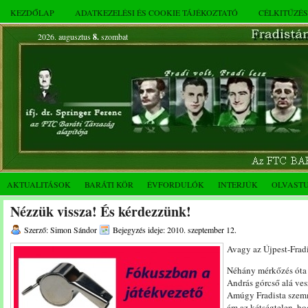
KEZDŐLAP
ADATKEZELÉSI ÉS COOKIE TÁJÉKOZTATÓ
CÉLKITŰZÉ
2026. augusztus
8.
szombat
AKTUALITÁSOK
BARÁTI KÖR
ÉVFORDULÓK
INTERJÚK
OLVAST
Nézzük vissza! És kérdezzünk!
Szerző: Simon Sándor
Bejegyzés ideje: 2010. szeptember 12.
Avagy az Újpest-Fradi
Néhány mérkőzés óta
András górcső alá ves
Amúgy Fradista szemme
ám az kétségtelen, ho