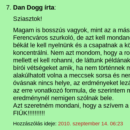
Dan Dogg írta
:
Sziasztok!
Magam is bosszús vagyok, mint az a más
Ferencváros szurkoló, de azt kell monda
békát le kell nyelnünk és a csapatnak a kö
koncentrálni. Nem azt mondom, hogy a ro
mellett el kell rohanni, de láttunk példána
bírói vétségeket amik, ha nem történnek
alakúlhatott volna a meccsek sorsa és ne
óvásnak nincs helye, az erdményeket lez
az erre vonatkozó formula, de szerintem
eredménynél nemigen szólnak bele.
Azt szeretném mondani, hogy a szívem 
FIÚK!!!!!!!!!!
Hozzászólás ideje:
2010. szeptember 14. 06:23