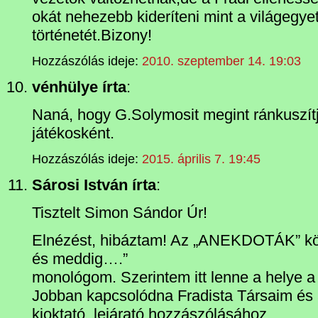
okát nehezebb kideríteni mint a világegy
történetét.Bizony!
Hozzászólás ideje:
2010. szeptember 14. 19:03
vénhülye írta
:
Naná, hogy G.Solymosit megint ránkuszít
játékosként.
Hozzászólás ideje:
2015. április 7. 19:45
Sárosi István írta
:
Tisztelt Simon Sándor Úr!
Elnézést, hibáztam! Az „ANEKDOTÁK” köz
és meddig….”
monológom. Szerintem itt lenne a helye a
Jobban kapcsolódna Fradista Társaim és a
kioktató, lejárató hozzászólásához.