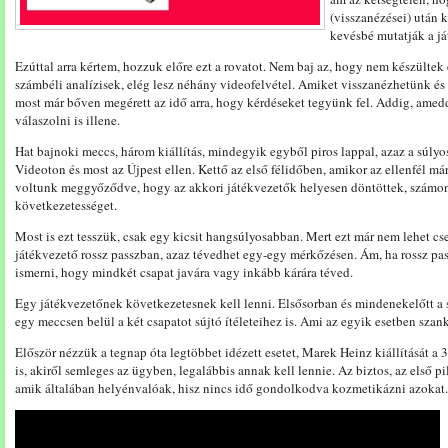
(visszanézései) után 
kevésbé mutatják a j
Ezúttal arra kértem, hozzuk előre ezt a rovatot. Nem baj az, hogy nem készültek
számbéli analízisek, elég lesz néhány videofelvétel. Amiket visszanézhetünk é
most már bőven megérett az idő arra, hogy kérdéseket tegyünk fel. Addig, amedd
válaszolni is illene.
Hat bajnoki meccs, három kiállítás, mindegyik egyből piros lappal, azaz a súlyo
Videoton és most az Újpest ellen. Kettő az első félidőben, amikor az ellenfél m
voltunk meggyőződve, hogy az akkori játékvezetők helyesen döntöttek, számon 
következetességet.
Most is ezt tesszük, csak egy kicsit hangsúlyosabban. Mert ezt már nem lehet c
játékvezető rossz passzban, azaz tévedhet egy-egy mérkőzésen. Ám, ha rossz pass
ismerni, hogy mindkét csapat javára vagy inkább kárára téved.
Egy játékvezetőnek következetesnek kell lenni. Elsősorban és mindenekelőtt a
egy meccsen belül a két csapatot sújtó ítéleteihez is. Ami az egyik esetben szank
Először nézzük a tegnap óta legtöbbet idézett esetet, Marek Heinz kiállítását a 
is, akiről semleges az ügyben, legalábbis annak kell lennie. Az biztos, az első p
amik általában helyénvalóak, hisz nincs idő gondolkodva kozmetikázni azokat.