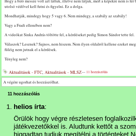
Hogy a bíró messze volt azt láttuk, illetve nem látjuk, mert a képekre nem is fér 
utolsó védővel kell futni és figyelni. Ez a dolga.
Mondhatják, mindegy hogy 5 vagy 6. Nem mindegy, a szabály az szabály!
Vagy a Fradi ellenében nem?
A videókat Sinka András töltötte fel, a kérdéseket pedig Simon Sándor tette fel.
Válaszok? Lesznek? Sajnos, nem hiszem. Nem ilyen oldalról kellene ezeket meg
füléig nem jutnak el a kérdések.
Tényleg nem?
Aktualitások - FTC
,
Aktualitások - MLSZ
---
11 hozzászólás
A végére ugorhat és hozzászólhat.
11 hozzászólás
helios írta
:
Örülök hogy végre részletesen foglalkozilk
játékvezetőkkel is. Aludtunk kettőt a szo
higgadtan tudjuk megítélni a történteket.