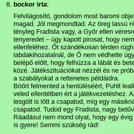
bockor írta
:
Felvilágosító, gondolom most baromi obje
magad. Jól megmondtad. Az öreg lassú Hei
tényleg Fradista vagy, a Győr ellen véresr
tenyeredet – úgy kapott pirosat, hogy nem
ellenfeléhez. Őt szándékosan térden rúgh
labdakihozatalnál, de Ő nem védhette úg
belépő előtt, hogy felhúzza a lábát és be
közé. Játékszituációkat nézzél és ne próbá
a szabályokat a rettenetes példáidra.
Böőrt felmented a hentüléséért, Puhlt leal
veled ellentétben ért a játékvezetéshez. A
lesgólt is lőtt a csapatod, míg egy másikn
csapatod. Tudod egy Fradista, nagy betűve
Ráadásul nem mond olyat, hogy egy évig
is gyere! Semmi szükség rád!