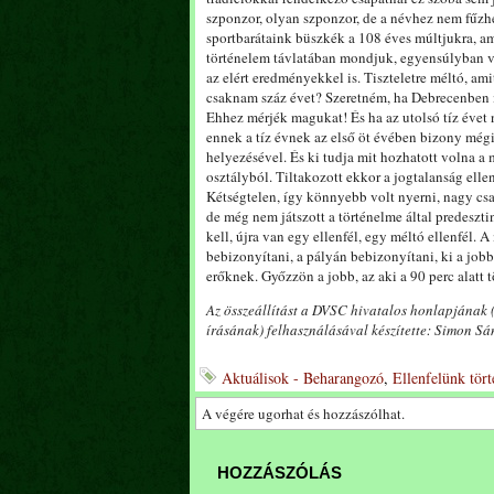
szponzor, olyan szponzor, de a névhez nem fűzh
sportbarátaink büszkék a 108 éves múltjukra, am
történelem távlatában mondjuk, egyensúlyban va
az elért eredményekkel is. Tiszteletre méltó, ami
csaknam száz évet? Szeretném, ha Debrecenben is
Ehhez mérjék magukat! És ha az utolsó tíz évet 
ennek a tíz évnek az első öt évében bizony mégi
helyezésével. És ki tudja mit hozhatott volna a 
osztályból. Tiltakozott ekkor a jogtalanság el
Kétségtelen, így könnyebb volt nyerni, nagy csapa
de még nem játszott a történelme által predeszti
kell, újra van egy ellenfél, egy méltó ellenfél.
bebizonyítani, a pályán bebizonyítani, ki a job
erőknek. Győzzön a jobb, az aki a 90 perc alatt 
Az összeállítást a DVSC hivatalos honlapjának
írásának) felhasználásával készítette: Simon S
Aktuálisok - Beharangozó
,
Ellenfelünk tör
A végére ugorhat és hozzászólhat.
HOZZÁSZÓLÁS