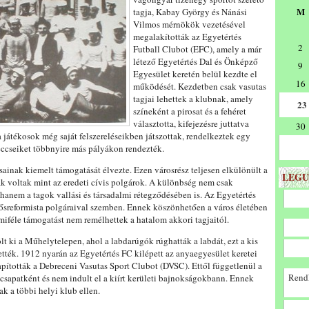
M
tagja, Kabay György és Nánási
Vilmos mérnökök vezetésével
megalakították az Egyetértés
2
Futball Clubot (EFC), amely a már
létező Egyetértés Dal és Önképző
9
Egyesület keretén belül kezdte el
16
működését. Kezdetben csak vasutas
tagjai lehettek a klubnak, amely
23
színeként a pirosat és a fehéret
választotta, kifejezésre juttatva
30
a játékosok még saját felszereléseikben játszottak, rendelkeztek egy
meccseiket többnyire más pályákon rendezték.
sainak kiemelt támogatását élvezte. Ezen városrész teljesen elkülönült a
LEGU
úak voltak mint az eredeti cívis polgárok. A különbség nem csak
 hanem a tagok vallási és társadalmi rétegződésében is. Az Egyetértés
 ősreformista polgáraival szemben. Ennek köszönhetően a város életében
mmiféle támogatást nem remélhettek a hatalom akkori tagjaitól.
t ki a Műhelytelepen, ahol a labdarúgók rúghatták a labdát, ezt a kis
lették. 1912 nyarán az Egyetértés FC kilépett az anyaegyesület keretei
apították a Debreceni Vasutas Sport Clubot (DVSC). Ettől függetlenül a
Rendk
 csapatként és nem indult el a kiírt kerületi bajnokságokbann. Ennek
k a többi helyi klub ellen.