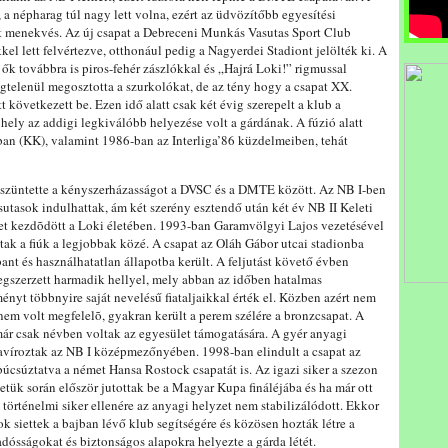
a népharag túl nagy lett volna, ezért az üdvözítőbb egyesítési
t menekvés. Az új csapat a Debreceni Munkás Vasutas Sport Club
el lett felvértezve, otthonául pedig a Nagyerdei Stadiont jelölték ki. A
ők továbbra is piros-fehér zászlókkal és „Hajrá Loki!” rigmussal
égtelenül megosztotta a szurkolókat, de az tény hogy a csapat XX.
tt következett be. Ezen idő alatt csak két évig szerepelt a klub a
hely az addigi legkiválóbb helyezése volt a gárdának. A fúzió alatt
ban (KK), valamint 1986-ban az Interliga’86 küzdelmeiben, tehát
megszüntette a kényszerházasságot a DVSC és a DMTE között. Az NB I-ben
sutasok indulhattak, ám két szerény esztendő után két év NB II Keleti
zet kezdõdött a Loki életében. 1993-ban Garamvölgyi Lajos vezetésével
ottak a fiúk a legjobbak közé. A csapat az Oláh Gábor utcai stadionba
bant és használhatatlan állapotba került. A feljutást követő évben
 megszerzett harmadik hellyel, mely abban az időben hatalmas
ényt többnyire saját nevelésű fiataljaikkal érték el. Közben azért nem
nem volt megfelelõ, gyakran került a perem szélére a bronzcsapat. A
már csak névben voltak az egyesület támogatására. A gyér anyagi
llavíroztak az NB I középmezőnyében. 1998-ban elindult a csapat az
búcsúztatva a német Hansa Rostock csapatát is. Az igazi siker a szezon
netük során először jutottak be a Magyar Kupa fináléjába és ha már ott
 A történelmi siker ellenére az anyagi helyzet nem stabilizálódott. Ekkor
k siettek a bajban lévő klub segítségére és közösen hozták létre a
adósságokat és biztonságos alapokra helyezte a gárda létét.