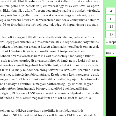
vesítéseit. Első lépésben a Club szócskát kellett törölni és helyette az
 ízlelgetni a szurkolók az új elnevezést egy fél év elteltével az egész
k. Ekkor kapták a „Loki” becenevet, amelyet azóta is büszkén viselnek.
4
 ugyanis össze „kellett” vonni a szakszervezeti egyesületeket, így a
11
tt meg a Debreceni Törekvés, természetesen mindez a kommunista hatalom
 ’56-os forradalmi események vetettek véget és kapta vissza a csapat a
18
25
rcolt és végzett álltalában a tabella első felében, néha sikerült a
szállójeggyel érkeztek a piros-fehér focisták, a leghosszabb folyamatos
« szept
vetkezett be, amikor a csapat kiesett a harmadik vonalba és onnan csak
feljutást követően tíz évig a második vonal középmezőnyében
nov »
sabban a város vezetése nem is akart elsőosztályú labdarúgó klubot.
csak részben csordogált a vasutasokhoz és ismét nem a Loki volt az a
kai vezetés kiemelt figyelmét lekötötte. Sőt, a helyi kommunista vezetés
atát (DMTE), mely mindenben előnyt élvezett a DVSC-vel szemben, akiket
tek a megszüntetésére, feloszlatására. Kezdetben a Loki szerencséje csak
a magát önerőből felküzdeni a második vonalba, így újabb lehetőségeket
nos osztályba kerültek, a megyei pártbizottság úgy döntött, legyen
meglehetősen humánusnak bizonyult az előző évek hozzáállását
ögött, 1979-ben a DVSC-nek sikerült kivívnia a feljutást az ősi rivális
0 nézõ előtt sikerült megszakítani az átkot és ismét felkerülni a
ekben az időkben annyiszor, a politika ismét közbeszólt és
lalni az NB I terheit, ezért fúzióra kell lépnie a DMTE csapatával. A