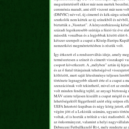
megszüntetésről ekkor már nem mertek beszélni, 
ceremónia maradt, ami elől viszont már nem vol
(DMVSC) névvel, új címerrel és kék-sárga színekk
szurkolók nem kértek az új színekből és névből, 
biztatták a „Vasutast”. A kényszerházasság kéts
századi legsikeresebb szériája a fúzió tíz éve ala
második vonalban és a legjobbak között elért 6. 
kétszer szerepelt a csapat a Közép-Európa Kupá
nemzetközi megméretettésben is részük volt.
Így érkezett el a rendszerváltás ideje, amely 
természetesen a színeit és címerét visszakapó va
csoport következett. A „mélyben” aztán új feje
és az ő fiatal titánjainak tehetségével visszajut
költözött, mert saját létesítménye teljesen lerob
története legnagyobb sikerét érte el a csapat a
szenzációnak volt tekinthető, mivel ezt az eredm
volt minden fenékig tejfel, az anyagi biztonság 
MÁV szinte teljesen kiszállt a csapat mögül és 
lehetőségektől függetlenül azért elég szépen e
UEFA Intertotó kupában és négy körig jutott, el
végére jött el a Lokisták számára, ugyanis törté
voltak, el is hozták a trófeát a váci stadionból.
az önkormányzat, valamint a helyi nagyvállalato
Debreceni Futballkezelő Rt-t, mely rendezte az 