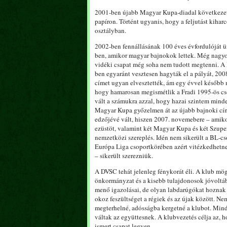
2001-ben újabb Magyar Kupa-diadal következett
papíron. Történt ugyanis, hogy a feljutást kihar
osztályban.
2002-ben fennállásának 100 éves évfordulóját ünn
ben, amikor magyar bajnokok lettek. Még nagyob
vidéki csapat még soha nem tudott megtenni. A 
ben egyaránt vesztesen hagyták el a pályát, 20
címet ugyan elvesztették, ám egy évvel később m
hogy hamarosan megismétlik a Fradi 1995-ös cso
vált a számukra azzal, hogy hazai szintem mind
Magyar Kupa győzelmen át az újabb bajnoki cím
edzőjévé vált, hiszen 2007. novemebere – amikor 
ezüstöt, valamint két Magyar Kupa és két Szuper
nemzetközi szereplés. Idén nem sikerült a BL-
Európa Liga csoportkörében azért vitézkedhetne
– sikerült szerezniük.
A DVSC tehát jelenleg fénykorát éli. A klub mög
önkormányzat és a kisebb tulajdonosok jóvoltá
menő igazolásai, de olyan labdarúgókat hoznak 
okoz feszültséget a régiek és az újak között. N
megterhelné, adósságba kergetné a klubot. Minde
váltak az együttesnek. A klubvezetés célja az,
ismert csapat legyen.