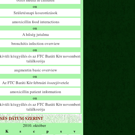
otitis media in children
on
Születésnapi koszorúzások
amoxicillin food interactions
on
A hűség jutalma
bronchitis infection overview
on
ívüli közgyűlés és az FTC Baráti Kör novemberi
találkozója
augmentin basic overview
on
Az FTC Baráti Kör februári összejövetele
amoxicillin patient information
on
ívüli közgyűlés és az FTC Baráti Kör novemberi
találkozója
SÉS DÁTUM SZERINT
2010. október
K
s
c
p
s
v