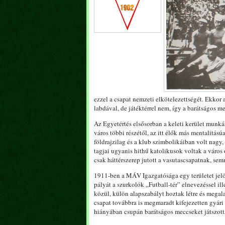
ezzel a csapat nemzeti elkötelezettségét. Ekkor 
labdával, de játéktérrel nem, így a barátságos 
Az Egyetértés elsősorban a keleti kerület munká
város többi részétől, az itt élők más mentalitás
földrajzilag és a klub szimbolikáiban volt nagy,
tagjai ugyanis hithű katolikusok voltak a város
csak háttérszerep jutott a vasutascsapatnak, se
1911-ben a MÁV Igazgatósága egy területet jelöl
pályát a szurkolók „Futball-tér” elnevezéssel il
közül, külön alapszabályt hoztak létre és megal
csapat továbbra is megmaradt kifejezetten gyári
hiányában csupán barátságos meccseket játszotta