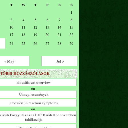
T
W
T
F
S
S
1
3
4
5
6
7
8
10
11
12
13
14
15
17
18
19
20
21
22
24
25
26
27
28
29
< May
Jul >
TÓBBI HOZZÁSZÓLÁSOK
sinusitis ent overview
on
Ünnepi események
amoxicillin reaction symptoms
on
ívüli közgyűlés és az FTC Baráti Kör novemberi
találkozója