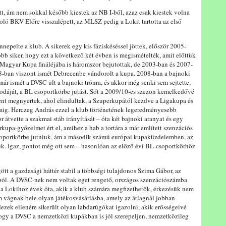
, ám nem sokkal később kiestek az NB I-ből, azaz csak kiestek volna
coló BKV Előre visszalépett, az MLSZ pedig a Lokit tartotta az első
epelte a klub. A sikerek egy kis fáziskéséssel jöttek, először 2005-
b siker, hogy ezt a következõ két évben is megismételték, amit előttük
Magyar Kupa fináléjába is háromszor bejutottak, de 2003-ban és 2007-
08-ban viszont ismét Debrecenbe vándorolt a kupa. 2008-ban a bajnoki
ár ismét a DVSC ült a bajnoki trónra, és akkor még senki sem sejtette,
dáját, a BL csoportkörbe jutást. Sőt a 2009/10-es szezon kemelkedővé
ent megnyertek, ahol elindultak, a Szuperkupától kezdve a Ligakupa és
ig. Herczeg András ezzel a klub történetének legeredményesebb
átvette a szakmai stáb irányítását – óta két bajnoki aranyat és egy
kupa-győzelmet ért el, amihez a hab a tortára a már említett szenzációs
csoportkörbe jutniuk, ám a második számú európai kupaküzdelemben, az
k. Igaz, pontot még ott sem – hasonlóan az előző évi BL-csoportkörhöz
ött a gazdasági háttér stabil a többségi tulajdonos Szima Gábor, az
ból. A DVSC-nek nem voltak eget rengető, országos szenzációszámba
a Lokihoz évek óta, akik a klub számára megfizethetők, érkezésük nem
em vágnak bele olyan játékosvásárlásba, amely az átlagnál jobban
zek ellenére sikerült olyan labdarúgókat igazolni, akik erősségeivé
 hogy a DVSC a nemzetközi kupákban is jól szerepeljen, nemzetközileg