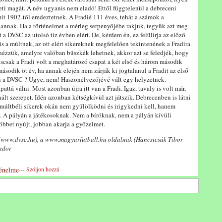
eti magát. A név ugyanis nem eladó! Ettől függtelenül a debreceni
it 1902-től eredeztetnek. A Fradié 111 éves, tehát a számok a
nnak. Ha a történelmet a mérleg serpenyőjébe rakjuk, tegyük azt meg
t a DVSC az utolsó tíz évben elért. De, kérdem én, ez felülírja az előző
 a múltnak, az ott elért sikereknek megfelelően tekintenének a Fradira.
nézzük, amelyre valóban büszkék lehetnek, akkor azt se feledjék, hogy
scsak a Fradi volt a meghatározó csapat a két első és három második
második öt év, ha annak elején nem zárják ki jogtalanul a Fradit az első
len a DVSC ? Ugye, nem! Haszonélvezőjévé vált egy helyzetnek.
ttá válni. Most azonban újra itt van a Fradi. Igaz, tavaly is volt már,
nált szerepet. Idén azonban kétségkívül azt játszik. Debrecenben is látni
 A múltbéli sikerek okán nem gyűlölködni és irigykedni kell, hanem
b. A pályán a játékosoknak. Nem a bíróknak, nem a pályán kívüli
többet nyújt, jobban akarja a győzelmet.
 (www.dvsc.hu), a www.magyarfutball.hu oldalnak (Hancsicsák Tibor
ándor
ténelme
---
Szóljon hozzá