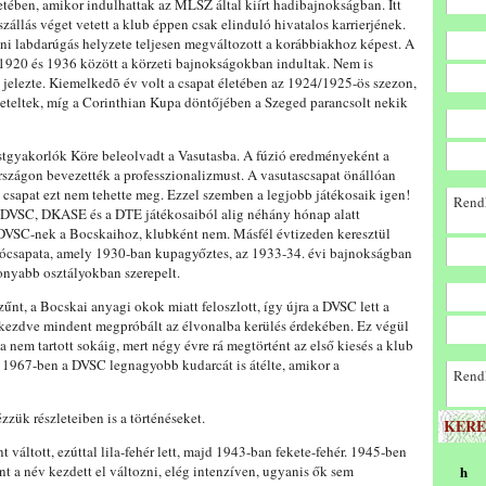
letében, amikor indulhattak az MLSZ által kiírt hadibajnokságban. Itt
állás véget vetett a klub éppen csak elinduló hivatalos karrierjének.
eni labdarúgás helyzete teljesen megváltozott a korábbiakhoz képest. A
 1920 és 1936 között a körzeti bajnokságokban indultak. Nem is
 jelezte. Kiemelkedõ év volt a csapat életében az 1924/1925-ös szezon,
eteltek, míg a Corinthian Kupa döntőjében a Szeged parancsolt nekik
stgyakorlók Köre beleolvadt a Vasutasba. A fúzió eredményeként a
szágon bevezették a professzionalizmust. A vasutascsapat önállóan
i csapat ezt nem tehette meg. Ezzel szemben a legjobb játékosaik igen!
Rendk
 DVSC, DKASE és a DTE játékosaiból alig néhány hónap alatt
a DVSC-nek a Bocskaihoz, klubként nem. Másfél évtizeden keresztül
gócsapata, amely 1930-ban kupagyőztes, az 1933-34. évi bajnokságban
onyabb osztályokban szerepelt.
űnt, a Bocskai anyagi okok miatt feloszlott, így újra a DVSC lett a
 kezdve mindent megpróbált az élvonalba kerülés érdekében. Ez végül
 nem tartott sokáig, mert négy évre rá megtörtént az első kiesés a klub
t 1967-ben a DVSC legnagyobb kudarcát is átélte, amikor a
Rendk
zük részleteiben is a történéseket.
KERE
t váltott, ezúttal lila-fehér lett, majd 1943-ban fekete-fehér. 1945-ben
ont a név kezdett el változni, elég intenzíven, ugyanis ők sem
h