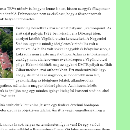
s a TEVA utónév is, hogyne lenne fontos, hiszen az egyik főszponzor
t mindenfelé. Debrecenben nem az első eset, hogy a főszponzornak
sok helyen természetes.
Érintőleg beszéltünk már a csapat pályáiról, stadionjairól. Az
első saját pályája 1922-ben készült el a Diószegi úton,
amelyet később Vágóhíd utcára kereszteltek. A Nagyerdei
Stadion ugyanis mindig ideiglenes kirándulás volt a
számukra. Az hiába volt sokkal nagyobb és kényelmesebb, a
Loki soha nem érezte magát otthon. Aztán az is tönkrement,
csakúgy mint a kilencvenes évek közepén a Vágóhíd utcai
pálya. Ekkor örökölték meg az egykori DMTE pályát az Oláh
Gábor utcában, mai otthonukban. Ezt modernizálták úgy-
ahogy, de ettől ez se nagyobb, se modernebb nem lett,
gyakorlatilag az ideiglenes lelátók állandósodtak.
pathoz, méltatlan a magyar labdarúgáshoz. Azt hiszem, közös
k is épüljön meg egy minden igényt kielégítő korszerű stadion, ahol
Fradi után.
tás szubjektív lett volna, hiszen egy fradista érzelmű honlapon
orba szedni és objektíven tálalni. Ám itt a végén engedtessék meg a
, mondván sok helyen ez természetes. Így is van! De egy valódi
jöhet, mint például a Ferencvárosnál sem. Ott lehet mezszponzor, ilyen