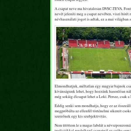
A csapat neve ma hivatalosan DVSC-TEVA. Fonto
nevét jeleníti meg a csapat nevében, viszi híré
névhasználati jogot is adtak, ez a mai világban 
Elmondhatjuk, méltatlan egy magyar bajnok csa
kívánságunk lehet, hogy hozzánk hasonlóan nálu
még sokáig élcsapat lehet a Loki. Persze, csak a 
Eddig senki sem mondhatja, hogy ez az összeállí
megpróbálta az ellenfél történelmi sikereit csok
szerzőnek egy kis szubjektivitás.
Nem ütöttem le a magas labdát a névszponzornál
tradíciókkal rendelkező csapatnál ez szóba sem 