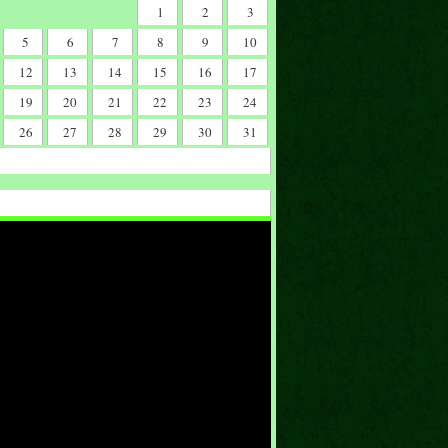
1
2
3
5
6
7
8
9
10
12
13
14
15
16
17
19
20
21
22
23
24
26
27
28
29
30
31