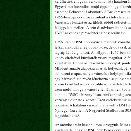
kerülhették el ugyanis a kommunista hatalom átne
Egyesületet használni, majd éppen hogy elkezdték
csapatot Debreceni Lokomotív SE-re keresztelté
1955-ben újabb változás történt a klub életében,
Vasutast, a Postást és az Előrét, ebből születe
felügyelete mellett. A szín és névkavalkádnak az
DVSC nevet és a piros-fehér színösszeállítást.
1956 után a DVSC többnyire a második vonalban ha
felkapaszkodás a legjobbak közé, de oda csak át
tagság két évig tartott. A mélypont 1967-ben kö
két év elteltével küzdötték vissza magukat. A 
vegetáltak. Ebben az időszakban a csapat, ponto
Mindent amatőr alapokra akartak helyezni, pénz 
debreceni csapat, mely a város és a helyi politi
egy hármas fúzió révén létrehozta a saját csap
körön kívül helyeztek és többször kísérletet tet
azon múlott, hogy a városi ellenlábas nem tudt
kapott a DVSC a bizonyításra. Amikor pedig azo
verseny a csapatok között. Ezen cselekedetük 
tekintve. A hatalom viszont hiába volt a DMTE m
Nyíregyháza ellen. A Nagyerdei Stadionban 30.00
legjobbak közé.
Az örömbe aztán kisebb üröm is vegyült. Mint ez
kijelentette, hogy a DVSC nem képes egyedül vál