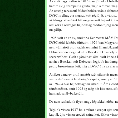
Az első nagy változás 1916-ban jött el a klub é
három évig szerepelt a gárda, majd a román megsz
Az ország tervszerű feldarabolása után a debrec
DVSC is elhagyta megszokott régióját, a várost,
akárhogy, sikerüket hét megszerzett bajnoki cím
amikor az országos bajnokság elődöntőjéig men
megálljt.
1925 volt az az év, amikor a Debreceni MÁV Te
DVSC zöld-fehérbe öltözött. 1926-ban Magyaror
nem válhatott profivá, hiszen mint állami, üzem
Debrecenben megalakult a Bocskai FC, amely a
szerveződött. Csak a játokosai által volt köze 
aztán a Bocskai volt Debrecen legjobb labdarú
pedig bronzérmes lett, míg a DVSC újra az alacs
Amikor a merev profi-amatőr szétválasztás megsz
város első számú labdarúgócsapata, amely ettől
az 1942-43-as bajnokságban sikerült. Ám a csoda
történetében, amit 1993-ig még hét követett, ső
harmadosztályba került.
De nem szaladunk ilyen nagy léptekkel előre, néz
Térjünk vissza 1937-be, amikor a csapat újra szín
kapták újra vissza eredeti színeiket. Ekkor visz