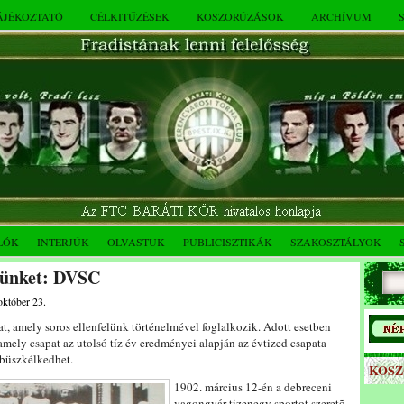
TÁJÉKOZTATÓ
CÉLKITŰZÉSEK
KOSZORÚZÁSOK
ARCHÍVUM
LÓK
INTERJÚK
OLVASTUK
PUBLICISZTIKÁK
SZAKOSZTÁLYOK
lünket: DVSC
október 23.
t, amely soros ellenfelünk történelmével foglalkozik. Adott esetben
mely csapat az utolsó tíz év eredményei alapján az évtized csapata
 büszkélkedhet.
KOS
1902. március 12-én a debreceni
vagongyár tizenegy sportot szeretõ