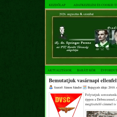
KEZDŐLAP
ADATKEZELÉSI ÉS COOKIE 
2026. augusztus
8.
szombat
AKTUALITÁSOK
BARÁTI KÖR
ÉVFORDU
Bemutatjuk vasárnapi ellenfe
Szerző: Simon Sándor
Bejegyzés ideje: 2010. 
Folytatjuk sorozatunka
éppen a Debrecennel, a
megtisztelő címmel is