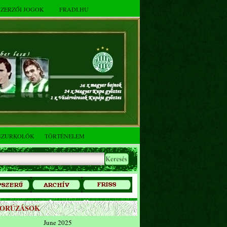
SZERZŐI JOGOK
FRADI.HU
SZURKOLÓK
TÖRTÉNELEM
ZORÚZÁSOK
June 2025