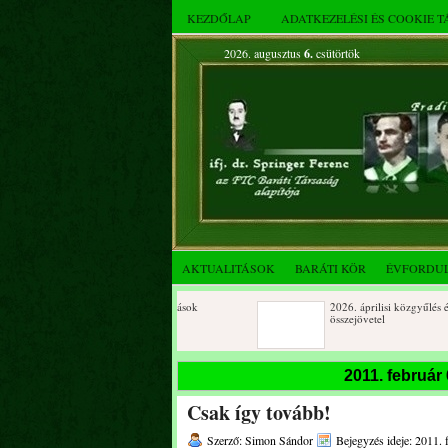
KEZDŐLAP
ADATKEZELÉSI ÉS COOKIE 
2026. augusztus
6.
csütörtök
AKTUALITÁSOK
BARÁTI KÖR
ÉVFORDU
Születésnapi koszorúzások
2026. áprilisi közgyűlés és
összejövetel
2025. decemberi évzáró
Születésnapi koszorúzások
2011. február
összejövetel
Csak így tovább!
Albert Flórián sírjának
Az FTC Baráti Kör 2025. októ
megkoszorúzása
összejövetel
Szerző: Simon Sándor
Bejegyzés ideje: 2011. 