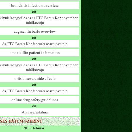
bronchitis infection overview
on
ívüli közgyűlés és az FTC Baráti Kör novemberi
találkozója
augmentin basic overview
on
Az FTC Baráti Kör februári összejövetele
amoxicillin patient information
on
ívüli közgyűlés és az FTC Baráti Kör novemberi
találkozója
orlistat severe side effects
on
Az FTC Baráti Kör februári összejövetele
online drug safety guidelines
on
A hűség jutalma
SÉS DÁTUM SZERINT
2011. február