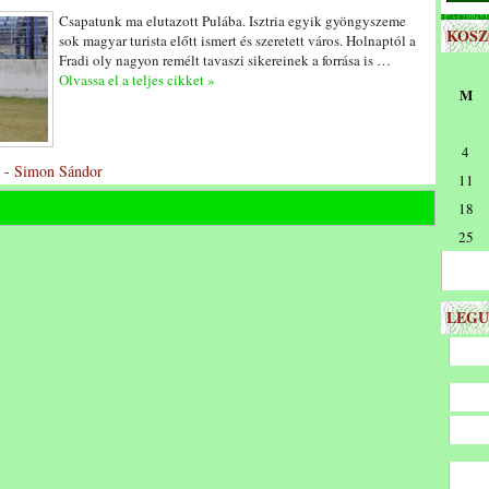
Csapatunk ma elutazott Pulába. Isztria egyik gyöngyszeme
KOS
sok magyar turista előtt ismert és szeretett város. Holnaptól a
Fradi oly nagyon remélt tavaszi sikereinek a forrása is …
Olvassa el a teljes cikket »
M
4
a - Simon Sándor
11
18
25
LEGU