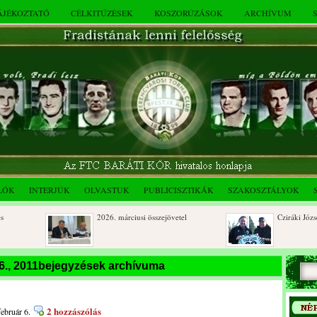
TÁJÉKOZTATÓ
CÉLKITŰZÉSEK
KOSZORÚZÁSOK
ARCHÍVUM
LÓK
INTERJÚK
OLVASTUK
PUBLICISZTIKÁK
SZAKOSZTÁLYOK
2026. márciusi összejövetel
Cziráki József 80
Rendkívüli közgyűlés és a 2025.
Dálnoki József 9
 6., 2011bejegyzések archívuma
novemberi összejövetel
beri
2 hozzászólás
február 6.