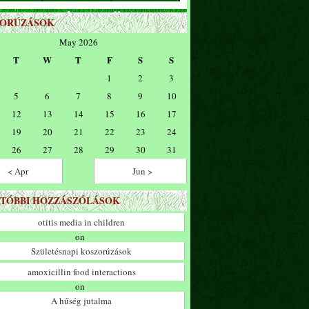
ZORÚZÁSOK
May 2026
T
W
T
F
S
S
1
2
3
5
6
7
8
9
10
12
13
14
15
16
17
19
20
21
22
23
24
26
27
28
29
30
31
< Apr
Jun >
TÓBBI HOZZÁSZÓLÁSOK
otitis media in children
on
Születésnapi koszorúzások
amoxicillin food interactions
on
A hűség jutalma