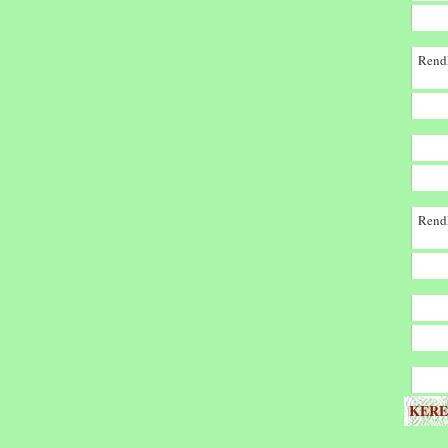
Rendk
Rendk
KERE