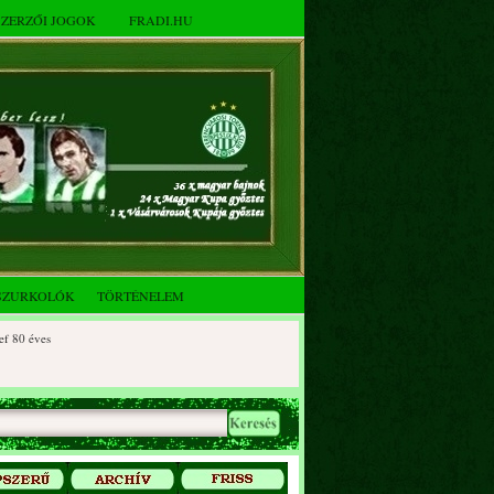
SZERZŐI JOGOK
FRADI.HU
SZURKOLÓK
TÖRTÉNELEM
 éves
0 éves