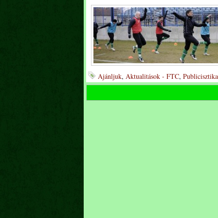
Ajánljuk
,
Aktualitások - FTC
,
Publicisztik