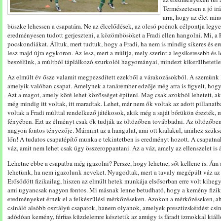
Természetesen a jó ir
arra, hogy az élet mi
büszke lehessen a csapatára. Ne az élcelődések, az olcsó poénok célpontja legy
eredményesen tudott gerjeszteni, a közömbösöket a Fradi ellen hangolni. Mi, a 
pocskondiákat. Álltuk, mert tudtuk, hogy a Fradi, ha nem is mindig sikeres és 
lesz majd újra egykoron. Az lesz, mert a múltja, mely szerint a legsikeresebb é
beszélünk, a múltból táplálkozó szurkolói hagyományai, mindezt kikerülhetetle
Az elmúlt év ősze valamit megpezsdített ezekből a várakozásokból. A szemünk lá
amelyik valóban csapat. Amelynek a tanárember edzője még arra is figyelt, hogy
Azt a magot, amely köré lehet közösséget építeni. Mag csak azokból lehetett, ak
még mindig itt voltak, itt maradtak. Lehet, már nem ők voltak az adott pillanat
voltak a Fradi múlttal rendelkező játékosok, akik még a saját bőrükön érezték, m
fényében. Ezt az élményt csak ők tudják az öltözőben továbbadni. Az öltözőben,
nagyon fontos tényezője. Mármint az a hangulat, ami ott kialakul, amihez szüks
lőn! A tudatos csapatépítő munka e tekintetben is eredményt hozott. A csapatnak
váz, amit nem lehet csak úgy összeroppantani. Az a váz, amely az ellenszelet is ál
Lehetne ebbe a csapatba még igazolni? Persze, hogy lehetne, sőt kellene is. Ám 
lehetünk, ha nem igazolunk neveket. Nyugodtak, mert a tavaly megépült váz az
Erősödött fizikailag, hiszen az elmúlt hetek munkája elsősorban erre volt kiheg
ami ugyancsak nagyon fontos. Mi másnak lenne betudható, hogy a kemény fizika
eredményeket érnek el a felkészülési mérkőzéseken. Azokon a mérkőzéseken, ah
csináló alsóbb osztályú csapatok, hanem olyanok, amelyek presztízskérdést csi
adódóan kemény, férfias küzdelemre késztetik az amúgy is fáradt izmokkal kiáll