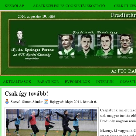
KEZDŐLAP
ADATKEZELÉSI ÉS COOKIE TÁJÉKOZTATÓ
CÉLKITŰZÉ
2026. augusztus
10.
hétfő
AKTUALITÁSOK
BARÁTI KÖR
ÉVFORDULÓK
INTERJÚK
OLVAST
Csak így tovább!
Szerző: Simon Sándor
Bejegyzés ideje: 2011. február 6.
Csapatunk ma elutazo
sok magyar turista elő
Fradi oly nagyon remél
Bizony, ki vagyunk éh
az eredményeken túl a 