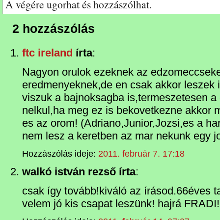
A végére ugorhat és hozzászólhat.
2 hozzászólás
ftc ireland
írta
:
Nagyon orulok ezeknek az edzomeccseke
eredmenyeknek,de en csak akkor leszek i
viszuk a bajnoksagba is,termeszetesen a 
nelkul,ha meg ez is bekovetkezne akkor ma
es az orom! (Adriano,Junior,Jozsi,es a h
nem lesz a keretben az mar nekunk egy jo
Hozzászólás ideje:
2011. február 7. 17:18
walkó istván rezső írta
:
csak így tovább!kiváló az írásod.66éves 
velem jó kis csapat leszünk! hajrá FRADI!