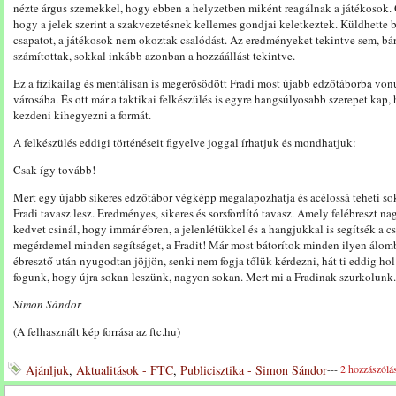
nézte árgus szemekkel, hogy ebben a helyzetben miként reagálnak a játékosok.
hogy a jelek szerint a szakvezetésnek kellemes gondjai keletkeztek. Küldhette b
csapatot, a játékosok nem okoztak csalódást. Az eredményeket tekintve sem, bá
számítottak, sokkal inkább azonban a hozzáállást tekintve.
Ez a fizikailag és mentálisan is megerősödött Fradi most újabb edzőtáborba von
városába. És ott már a taktikai felkészülés is egyre hangsúlyosabb szerepet kap,
kezdeni kihegyezni a formát.
A felkészülés eddigi történéseit figyelve joggal írhatjuk és mondhatjuk:
Csak így tovább!
Mert egy újabb sikeres edzőtábor végképp megalapozhatja és acélossá teheti so
Fradi tavasz lesz. Eredményes, sikeres és sorsfordító tavasz. Amely felébreszt nag
kedvet csinál, hogy immár ébren, a jelenlétükkel és a hangjukkal is segítsék a c
megérdemel minden segítséget, a Fradit! Már most bátorítok minden ilyen álom
ébresztő után nyugodtan jöjjön, senki nem fogja tőlük kérdezni, hát ti eddig ho
fogunk, hogy újra sokan leszünk, nagyon sokan. Mert mi a Fradinak szurkolunk
Simon Sándor
(A felhasznált kép forrása az ftc.hu)
Ajánljuk
,
Aktualitások - FTC
,
Publicisztika - Simon Sándor
---
2 hozzászólá