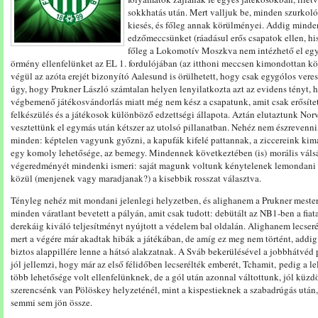
sokkhatás után. Mert valljuk be, minden szurkoló
kiesés, és főleg annak körülményei. Addig minde
edzőmeccsünket (ráadásul erős csapatok ellen, hi
főleg a Lokomotív Moszkva nem intézhető el egy 
örmény ellenfelünket az EL 1. fordulójában (az itthoni meccsen kimondottan kö
végül az azóta erejét bizonyító Aalesund is örülhetett, hogy csak egygólos vere
úgy, hogy Prukner László számtalan helyen lenyilatkozta azt az evidens tényt,
végbemenő játékosvándorlás miatt még nem kész a csapatunk, amit csak erősítet
felkészülés és a játékosok különböző edzettségi állapota. Aztán elutaztunk Nor
vesztettünk el egymás után kétszer az utolsó pillanatban. Nehéz nem észrevenni,
minden: képtelen vagyunk győzni, a kapufák kifelé pattannak, a ziccereink kim
egy komoly lehetősége, az bemegy. Mindennek következtében (is) morális válsá
végeredményét mindenki ismeri: saját magunk voltunk kénytelenek lemondani ké
közül (menjenek vagy maradjanak?) a kisebbik rosszat választva.
Tényleg nehéz mit mondani jelenlegi helyzetben, és alighanem a Prukner meste
minden váratlant bevetett a pályán, amit csak tudott: debütált az NB1-ben a fiat
derekáig kiváló teljesítményt nyújtott a védelem bal oldalán. Alighanem lecserél
mert a végére már akadtak hibák a játékában, de amíg ez meg nem történt, addig
biztos alappillére lenne a hátsó alakzatnak. A Sváb bekerülésével a jobbhátvéd 
jól jellemzi, hogy már az első félidőben lecserélték emberét, Tchamit, pedig a le
több lehetősége volt ellenfelünknek, de a gól után azonnal váltottunk, jól küzdö
szerencsénk van Pölöskey helyzeténél, mint a kispestieknek a szabadrúgás után
semmi sem jön össze.