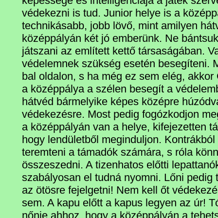
képessége és intelligenciája a játék sze
védekezni is tud. Junior helye is a középp
technikásabb, jobb lövő, mint amilyen hát
középpályán két jó emberünk. Ne bántsuk
játszani az említett kettő társaságában.
védelemnek szükség esetén besegíteni. Ma
bal oldalon, s ha még ez sem elég, akkor
a középpálya a szélen besegít a védelemb
hátvéd bármelyike képes középre húzódv
védekezésre. Most pedig fogózkodjon meg
a középpályán van a helye, kifejezetten tá
hogy lendületből meginduljon. Kontrákból 
teremteni a támadók számára, s róla könn
összeszedni. A tizenhatos előtti lepattanó
szabályosan el tudná nyomni. Lőni pedig 
az ötösre fejelgetni! Nem kell őt védekez
sem. A kapu előtt a kapus legyen az úr! T
nőnie ahhoz, hogy a középpályán a tehet