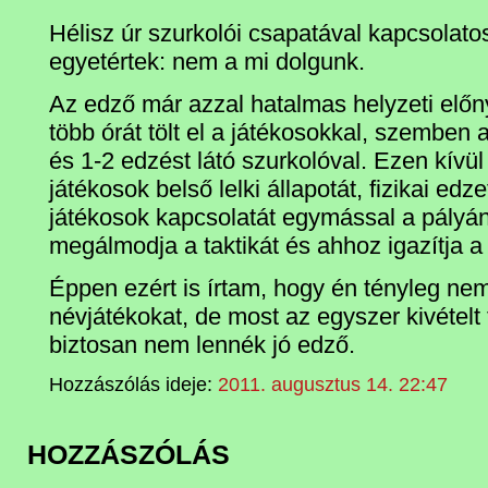
Hélisz úr szurkolói csapatával kapcsolatos
egyetértek: nem a mi dolgunk.
Az edző már azzal hatalmas helyzeti előn
több órát tölt el a játékosokkal, szemben
és 1-2 edzést látó szurkolóval. Ezen kívül
játékosok belső lelki állapotát, fizikai edze
játékosok kapcsolatát egymással a pályán
megálmodja a taktikát és ahhoz igazítja a 
Éppen ezért is írtam, hogy én tényleg ne
névjátékokat, de most az egyszer kivételt
biztosan nem lennék jó edző.
Hozzászólás ideje:
2011. augusztus 14. 22:47
HOZZÁSZÓLÁS