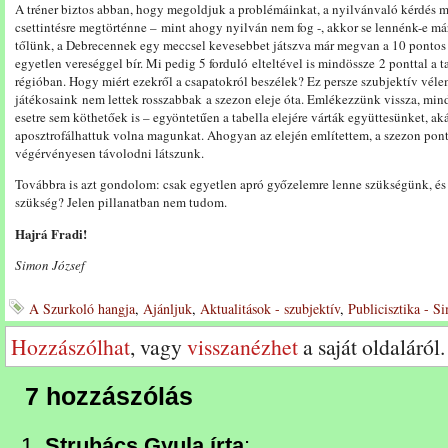
A tréner biztos abban, hogy megoldjuk a problémáinkat, a nyilvánvaló kérdés 
csettintésre megtörténne – mint ahogy nyilván nem fog -, akkor se lennénk-e má
tőlünk, a Debrecennek egy meccsel kevesebbet játszva már megvan a 10 pontos 
egyetlen vereséggel bír. Mi pedig 5 forduló elteltével is mindössze 2 ponttal a
régióban. Hogy miért ezekről a csapatokról beszélek? Ez persze szubjektív vél
játékosaink nem lettek rosszabbak a szezon eleje óta. Emlékezzünk vissza, mi
esetre sem köthetőek is – egyöntetűen a tabella elejére várták együttesünket, ak
aposztrofálhattuk volna magunkat. Ahogyan az elején említettem, a szezon ponto
végérvényesen távolodni látszunk.
Továbbra is azt gondolom: csak egyetlen apró győzelemre lenne szükségünk, é
szükség? Jelen pillanatban nem tudom.
Hajrá Fradi!
Simon József
A Szurkoló hangja
,
Ajánljuk
,
Aktualitások - szubjektív
,
Publicisztika - S
Hozzászólhat
, vagy
visszanézhet
a saját oldaláról.
7 hozzászólás
Struhács Gyula írta
: