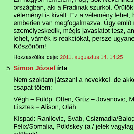
országban, aki a Fradinak szurkol. Örülök,
véleményt is kivált. Ez a vélemény lehet, h
emberien van megfogalmazva. Úgy említ 
személyeskedik, mégis javaslatot tesz, am
lehet, várnék is reakciókat, persze ugyan
Köszönöm!
Hozzászólás ideje:
2011. augusztus 14. 14:25
Simon József
írta
:
Nem szoktam játszani a nevekkel, de akkor 
csapat tőlem:
Végh – Fülöp, Otten, Grúz – Jovanovic, Ma
Lisztes – Alison, Oláh
Kispad: Ranilovic, Sváb, Csizmadia/Balog
Félix/Somalia, Pölöskey (a / jelek vagyla