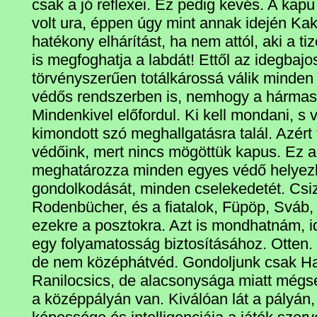
csak a jó reflexei. Ez pedig kevés. A kap
volt ura, éppen úgy mint annak idején Kak
hatékony elhárítást, ha nem attól, aki a t
is megfoghatja a labdát! Ettől az idegbajo
törvényszerűen totálkárossá válik minde
védős rendszerben is, nemhogy a hármas
Mindenkivel előfordul. Ki kell mondani, s 
kimondott szó meghallgatásra talál. Azért
védőink, mert nincs mögöttük kapus. Ez a
meghatározza minden egyes védő helyez
gondolkodását, minden cselekedetét. Csi
Rodenbücher, és a fiatalok, Füpöp, Sváb,
ezekre a posztokra. Azt is mondhatnám, id
egy folyamatosság biztosításához. Otten. 
de nem középhátvéd. Gondoljunk csak Ha
Ranilocsics, de alacsonysága miatt mégse
a középpályán van. Kiválóan lát a pályán,