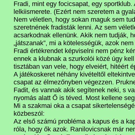
Fradi, mint egy focicsapat, egy sportklub
lelkiismerete. (Ezért nem szeretem a gyal
Nem véletlen, hogy sokan maguk sem tudj
szeretnének fradisták lenni. Az sem vélet
acsarkodnak ellenünk. Akik nem tudják, ho
„játszanak”, mi a kötelességük, azok nem 
Fradi értékrendet képviselni nem pénz ké
ennek a klubnak a szurkolói közé úgy kell 
tisztában van vele, hogy elveiért, hitéér
A játékoskeret néhány kivételtől eltekintv
csapat az élmezőnyben végezzen. Prukner 
Fadit, és vannak akik segítenek neki, s 
nyomás alatt Ő is téved. Most kellene segí
Mi a szakmai oka a csapat sikertelenség
közbeszól:
Az első számú probléma a kapus és a ka
róla, hogy ők azok. Ranilovicsnak már n