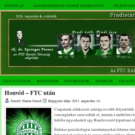
KEZDŐLAP
ADATKEZELÉSI ÉS COOKIE TÁJÉKOZTATÓ
CÉLKITŰZÉ
2026. augusztus
6.
csütörtök
AKTUALITÁSOK
BARÁTI KÖR
ÉVFORDULÓK
INTERJÚK
OLVAST
Honvéd – FTC után
Szerző: Simon József
Bejegyzés ideje: 2011. augusztus 14.
Csapatunk elátkozott szériája tovább folytatódik
vereségünket szenvedtük el, miután a mérkőzés h
hálóba ügyeskedett egy Ranilovicról kipattanó tá
Érdekes pszichológiai tanulmányokat lehetne írn
folyamatok zajlanak le egyes játékosokban, ille