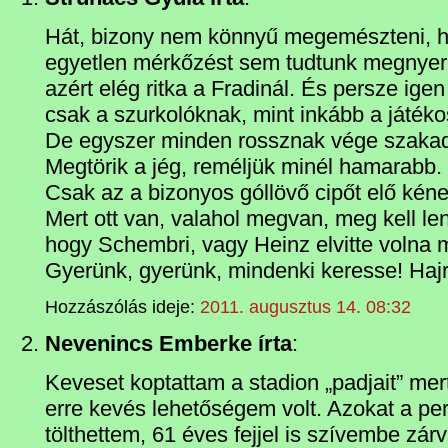
Hát, bizony nem könnyű megemészteni, ho
egyetlen mérkőzést sem tudtunk megnyern
azért elég ritka a Fradinál. És persze ig
csak a szurkolóknak, mint inkább a játék
De egyszer minden rossznak vége szakad
Megtörik a jég, reméljük minél hamarabb.
Csak az a bizonyos góllövő cipőt elő kéne
Mert ott van, valahol megvan, meg kell le
hogy Schembri, vagy Heinz elvitte volna 
Gyerünk, gyerünk, mindenki keresse! Haj
Hozzászólás ideje:
2011. augusztus 14. 08:32
Nevenincs Emberke írta
:
Keveset koptattam a stadion „padjait” mer
erre kevés lehetőségem volt. Azokat a per
tölthettem, 61 éves fejjel is szívembe zá