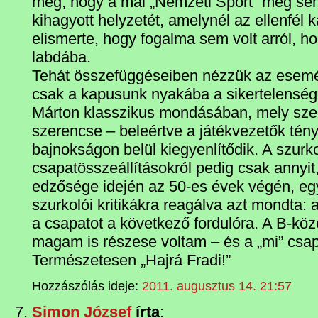
meg, hogy a mai „Nemzeti Sport” meg sem
kihagyott helyzetét, amelynél az ellenfél
elismerte, hogy fogalma sem volt arról, ho
labdába.
Tehát összefüggéseiben nézzük az esemé
csak a kapusunk nyakába a sikertelenség
Márton klasszikus mondásában, mely szer
szerencse – beleértve a játékvezetők tény
bajnokságon belül kiegyenlítődik. A szurko
csapatösszeállításokról pedig csak annyi
edzősége idején az 50-es évek végén, egy
szurkolói kritikákra reagálva azt mondta: a
a csapatot a következő fordulóra. A B-köz
magam is részese voltam – és a „mi” csapa
Természetesen „Hajrá Fradi!”
Hozzászólás ideje:
2011. augusztus 14. 21:57
Simon József
írta
: