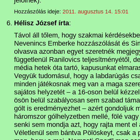
jelölnek).
Hozzászólás ideje:
2011. augusztus 14. 15:01
Hélisz József írta
:
Távol áll tőlem, hogy szakmai kérdésekbe
Nevenincs Emberke hozzászólását és Sim
olvasva azonban egyet szeretnék megjegy
függetlenül Ranilovics teljesítményétől, 
média hetek óta tartó, kapusunkat elmarasz
Vegyük tudomásul, hogy a labdarúgás cs
minden játékosnak meg van a maga szere
sajátos helyzetét – a 16-oson belül kézzel
ösön belül szabályosan sem szabad támad
gólt is eredményezhet – azért gondoljuk 
háromszor gólhelyzetben mellé, fölé vagy 
senki sem mondja azt, hogy rajta ment el
Véletlenül sem bántva Pölöskeyt, csak a