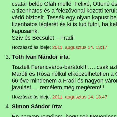
csatár belép Oláh mellé. Felixé, Ottené é
a tizenhatos és a felezővonal közötti terül
védő biztosít. Tessék egy olyan kapust beál
tizenhatos légterét és ki is tud futni, ha ke
kapusaink.
Szív és Becsület – Fradi!
Hozzászólás ideje:
2011. augusztus 14. 13:17
Tóth Iván Nándor írta
:
Tisztelt Ferencváros-barátok!!!…..csak a
Maróti és Rósa nélkül elképzelhetetlen 
66 éve mindenem a Fradi és nagyon vár
javulást…..remélem,még megérem!!!
Hozzászólás ideje:
2011. augusztus 14. 13:47
Simon Sándor írta
:
Én nagyon remélem, hogy sok Nevenincs