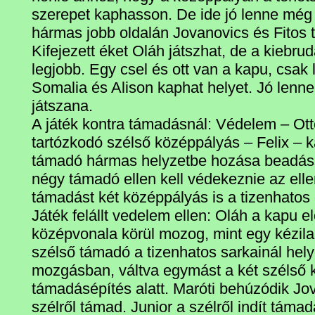
szerepet kaphasson. De ide jó lenne még
hármas jobb oldalán Jovanovics és Fitos t
Kifejezett éket Oláh játszhat, de a kiebru
legjobb. Egy csel és ott van a kapu, csak l
Somalia és Alison kaphat helyet. Jó lenne
játszana.
A játék kontra támadásnál: Védelem – Ott
tartózkodó szélső középpályás – Felix – 
támadó hármas helyzetbe hozása beadássa
négy támadó ellen kell védekeznie az elle
támadást két középpályás is a tizenhatos el
Játék felállt vedelem ellen: Oláh a kapu e
középvonala körül mozog, mint egy kézila
szélső támadó a tizenhatos sarkainál hel
mozgásban, váltva egymást a két szélső 
támadásépítés alatt. Maróti behúzódik Jov
szélről támad. Junior a szélről indít támadá