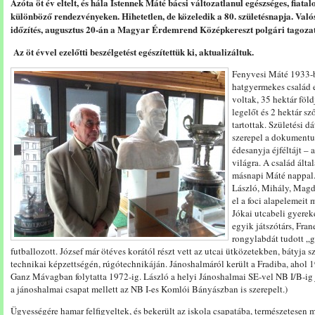
Azóta öt év eltelt, és hála Istennek Máté bácsi változatlanul egészséges, fiata
különböző rendezvényeken. Hihetetlen, de közeledik a 80. születésnapja. Való
időzítés, augusztus 20-án a Magyar Érdemrend Középkereszt polgári tagozata
Az öt évvel ezelőtti beszélgetést egészítettük ki, aktualizáltuk.
Fenyvesi Máté 1933-b
hatgyermekes család 
voltak, 35 hektár föl
legelőt és 2 hektár sz
tartottak. Születési d
szerepel a dokumentu
édesanyja éjféltájt – 
világra. A család ált
másnapi Máté nappal. 
László, Mihály, Magd
el a foci alapelemeit 
Jókai utcabeli gyerek
egyik játszótárs, Fra
rongylabdát tudott „g
futballozott. József már ötéves korától részt vett az utcai ütközetekben, bátyja s
technikai képzettségén, rúgótechnikáján. Jánoshalmáról került a Fradiba, ahol 1
Ganz Mávagban folytatta 1972-ig. László a helyi Jánoshalmai SE-vel NB I/B-ig j
a jánoshalmai csapat mellett az NB I-es Komlói Bányászban is szerepelt.)
Ügyességére hamar felfigyeltek, és bekerült az iskola csapatába, természetesen má