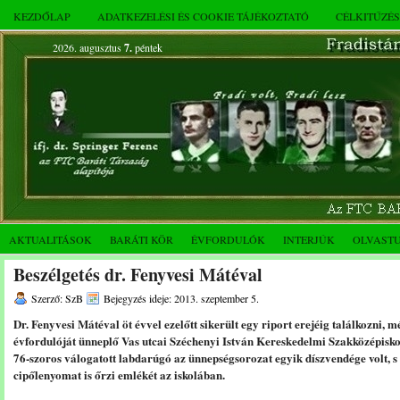
KEZDŐLAP
ADATKEZELÉSI ÉS COOKIE TÁJÉKOZTATÓ
CÉLKITŰZÉ
2026. augusztus
7.
péntek
AKTUALITÁSOK
BARÁTI KÖR
ÉVFORDULÓK
INTERJÚK
OLVAST
Beszélgetés dr. Fenyvesi Mátéval
Szerző: SzB
Bejegyzés ideje: 2013. szeptember 5.
Dr. Fenyvesi Mátéval öt évvel ezelőtt sikerült egy riport erejéig találkozni,
évfordulóját ünneplő Vas utcai Széchenyi István Kereskedelmi Szakközépiskol
76-szoros válogatott labdarúgó az ünnepségsorozat egyik díszvendége volt, s 
cipőlenyomat is őrzi emlékét az iskolában.