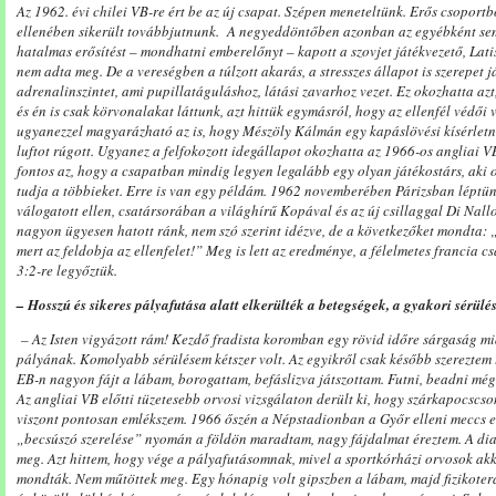
Az 1962. évi chilei VB-re ért be az új csapat. Szépen meneteltünk. Erős csoportb
ellenében sikerült továbbjutnunk. A negyeddöntőben azonban az egyébként sem
hatalmas erősítést – mondhatni emberelőnyt – kapott a szovjet játékvezető, Lati
nem adta meg. De a vereségben a túlzott akarás, a stresszes állapot is szerepet j
adrenalinszintet, ami pupillatáguláshoz, látási zavarhoz vezet. Ez okozhatta a
és én is csak körvonalakat láttunk, azt hittük egymásról, hogy az ellenfél védői 
ugyanezzel magyarázható az is, hogy Mészöly Kálmán egy kapáslövési kísérletné
luftot rúgott. Ugyanez a felfokozott idegállapot okozhatta az 1966-os angliai VB-
fontos az, hogy a csapatban mindig legyen legalább egy olyan játékostárs, aki o
tudja a többieket. Erre is van egy példám. 1962 novemberében Párizsban léptün
válogatott ellen, csatársorában a világhírű Kopával és az új csillaggal Di Nallo
nagyon ügyesen hatott ránk, nem szó szerint idézve, de a következőket mondta: 
mert az feldobja az ellenfelet!” Meg is lett az eredménye, a félelmetes francia 
3:2-re legyőztük.
– Hosszú és sikeres pályafutása alatt elkerülték a betegségek, a gyakori sérülé
– Az Isten vigyázott rám! Kezdő fradista koromban egy rövid időre sárgaság mi
pályának. Komolyabb sérülésem kétszer volt. Az egyikről csak később szereztem
EB-n nagyon fájt a lábam, borogattam, befáslizva játszottam. Futni, beadni még
Az angliai VB előtti tüzetesebb orvosi vizsgálaton derült ki, hogy szárkapocscso
viszont pontosan emlékszem. 1966 őszén a Népstadionban a Győr elleni meccs 
„becsúszó szerelése” nyomán a földön maradtam, nagy fájdalmat éreztem. A diag
meg. Azt hittem, hogy vége a pályafutásomnak, mivel a sportkórházi orvosok ak
mondták. Nem műtöttek meg. Egy hónapig volt gipszben a lábam, majd fizikoteráp