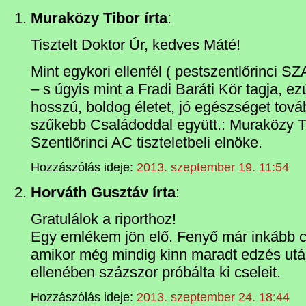
Muraközy Tibor írta
:
Tisztelt Doktor Úr, kedves Máté!
Mint egykori ellenfél ( pestszentlőrinci S
– s úgyis mint a Fradi Baráti Kör tagja, 
hosszú, boldog életet, jó egészséget tová
szűkebb Családoddal együtt.: Muraközy T
Szentlőrinci AC tiszteletbeli elnöke.
Hozzászólás ideje:
2013. szeptember 19. 11:54
Horváth Gusztáv írta
:
Gratulálok a riporthoz!
Egy emlékem jön elő. Fenyő már inkább cs
amikor még mindig kinn maradt edzés utá
ellenében százszor próbálta ki cseleit.
Hozzászólás ideje:
2013. szeptember 24. 18:44