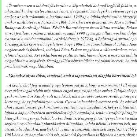
– Természetesen a labdarúgás kerülne a képzeletbeli dobogó legfelső fokára, a 
a harmadik a képviselői státuszé lenne, de igazából mindegyik az életem egy-eg
amikor az volt számomra a legfontosabb. 1969-ig a labdarúgásé volt a főszerep.
amikor az Állatorvosi Főiskolán 1960-ban sikeresen doktoráltam. Már a futball
Budapesti Sertésvágóhídon. Később Biatorbágyon üzemi állatorvosként, Balas
városi főállatorvosként praktizáltam, majd 1998-ig magán állatorvosként dolg
maradt ki a mindennapokból, edzősködtem is 1979-ig, a Balassagyarmattal egés
Országgyűlési képviselő úgy lettem, hogy 1998-ban Jánoshalmáról Juhász János
megkerestek és felkértek, induljak Bács-Kiskun megyében a választásokon, mivel
jelölttel szemben. Két ciklusban megválasztottak, harmadszorra már nem indu
megtaláltam a szépségét. Országgyűlési képviselőként is örömöt szerzett, ha tud
problémáinak megoldásában.
– Vannak-e olyan titkai, tanácsai, amit a tapasztalatai alapján közvetíteni leh
– A kezdetektől fogva mindig úgy léptem pályára, hogy a maximumot kell nyújta
mert akkor legközelebb még többet enged meg magának az ember. Tulajdonképpen
gyakoroltam. Sós Károly volt az edzőnk, aki a korábbi sokszoros válogatott fere
kérte meg, hogy foglalkozzon velem. Gyetvai a beadások mestere volt. Az edzése
ahol számtalanszor gyakoroltam az elfutást, azt a mozdulatot, helyes lábtartást
labda a kapu előterében megfelelően lefelé csapódjék, tehát visszafelé pörögjön
hiányzik a magyar futballból, a Fradinál is. Rengeteg futást igényel, mert a tám
segíteni. Az ellenoldali támadásokat állandóan, labda nélkül is követni kell, me
átszálló beadásokra, amelyeknél „csak” a szélsőhátvédet kell megelőzni. Több gólt
1965-ben a tíz nap alatt elért két, sokat érő fejesgólom is Bécsben az osztrákok e