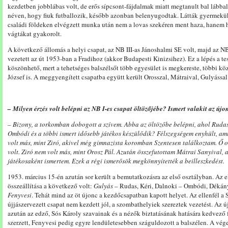
kezdetben jobblábas volt, de erős sípcsont-fájdalmak miatt megtanult bal lábbal
néven, hogy fiuk futballozik, később azonban belenyugodtak. Látták gyermekük
családi földeken elvégzett munka után nem a lovas szekéren ment haza, hanem h
vágtákat gyakorolt.
A következő állomás a helyi csapat, az NB III-as Jánoshalmi SE volt, majd az NB
vezetett az út 1953-ban a Fradihoz (akkor Budapesti Kinizsihez). Ez a lépés a t
köszönhető, mert a tehetséges balszélsőt több egyesület is megkereste, többi 
József is. A meggyengített csapatba együtt került Orosszal, Mátraival, Gulyással 
– Milyen érzés volt belépni az NB I-es csapat öltözőjébe? Ismert valakit az új
– Bizony, a torkomban dobogott a szívem. Abba az öltözőbe belépni, ahol Rudas
Ombódi és a többi ismert idősebb játékos készülődik? Félszegségem enyhült, am
volt más, mint Ziró, akivel még gimnazista koromban Szentesen találkoztam. Ő ot
volt. Ziró nem volt más, mint Orosz Pál. Azután összefutottam Mátrai Sanyival,
játékosaként ismertem. Ezek a régi ismerősök megkönnyítették a beilleszkedést.
1953. március 15-én azután sor került a bemutatkozásra az első osztályban. Az 
összeállítása a következő volt:
Gulyás
– Rudas, Kéri, Dalnoki – Ombódi, Déká
Fenyvesi
. Tehát mind az öt újonc a kezdőcsapatban kapott helyet. Az ellenfél a
újjászervezett csapat nem kezdett jól, a szombathelyiek szereztek vezetést. Az 
azután az edző, Sós Károly szavainak és a nézők biztatásának hatására kedvező f
szerzett, Fenyvesi pedig egyre lendületesebben száguldozott a balszélen. A vég