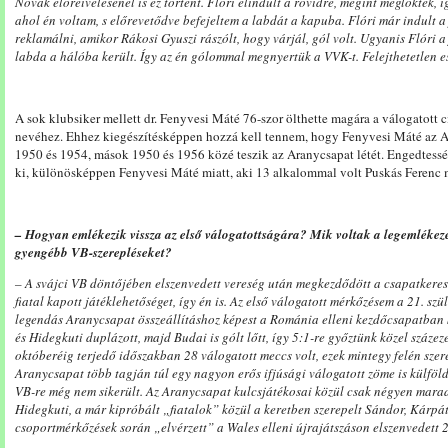
Novák előreívelésénél is ez történt. Flóri elindult a rövidre, megint meglökték, 
ahol én voltam, s előrevetődve befejeltem a labdát a kapuba. Flóri már indult 
reklamálni, amikor Rákosi Gyuszi rászólt, hogy várjál, gól volt. Ugyanis Flóri 
labda a hálóba került. Így az én gólommal megnyertük a VVK-t. Felejthetetlen es
A sok klubsiker mellett dr. Fenyvesi Máté 76-szor ölthette magára a válogatott 
nevéhez. Ehhez kiegészítésképpen hozzá kell tennem, hogy Fenyvesi Máté az Ar
1950 és 1954, mások 1950 és 1956 közé teszik az Aranycsapat létét. Engedtessé
ki, különösképpen Fenyvesi Máté miatt, aki 13 alkalommal volt Puskás Ferenc m
– Hogyan emlékezik vissza az első válogatottságára? Mik voltak a legemléke
gyengébb VB-szerepléseket?
– A svájci VB döntőjében elszenvedett vereség után megkezdődött a csapatkeres
fiatal kapott játéklehetőséget, így én is. Az első válogatott mérkőzésem a 21. szü
legendás Aranycsapat összeállításhoz képest a Románia elleni kezdőcsapatban ké
és Hidegkuti duplázott, majd Budai is gólt lőtt, így 5:1-re győztünk közel százez
októberéig terjedő időszakban 28 válogatott meccs volt, ezek mintegy felén szere
Aranycsapat több tagján túl egy nagyon erős ifjúsági válogatott zöme is külföl
VB-re még nem sikerült. Az Aranycsapat kulcsjátékosai közül csak négyen marad
Hidegkuti, a már kipróbált „fiatalok” közül a keretben szerepelt Sándor, Kárpáti
csoportmérkőzések során „elvérzett” a Wales elleni újrajátszáson elszenvedett 2