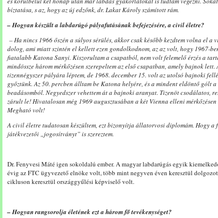
és körülbelül két hónap után már labdás gyakorlatokat is tudtam végezni. Sokat 
bíztatása, s az, hogy az új edzőnk, dr. Lakat Károly számított rám.
– Hogyan készült a labdarúgó pályafutásának befejezésére, a civil életre?
– Ha nincs 1966 őszén a súlyos sérülés, akkor csak később kezdtem volna el a 
dolog, ami miatt szintén el kellett ezen gondolkodnom, az az volt, hogy 1967-be
fiatalabb Katona Sanyi. Kiszorultam a csapatból, nem volt felemelő érzés a tar
mindössze három mérkőzésen szerepeltem az első csapatban, amely bajnok lett
tizennégyszer pályára léptem, de 1968. december 15. volt az utolsó bajnoki fe
győztünk. Az 50. percben álltam be Katona helyére, és a mindent eldöntő gólt a 
beadásomból. Negyedszer vehettem át a bajnoki aranyat. Tizenöt csodálatos, ren
zárult le! Hivatalosan még 1969 augusztusában a két Vienna elleni mérkőzésen 
Megható volt!
A civil életre tudatosan készültem, ezt bizonyítja állatorvosi diplomám. Hogy a f
játékvezetői „jogosítványt” is szereztem.
Dr. Fenyvesi Máté igen sokoldalú ember. A magyar labdarúgás egyik kiemelkedő 
évig az FTC ügyvezető elnöke volt, több mint negyven éven keresztül dolgozott
cikluson keresztül országgyűlési képviselő volt.
– Hogyan rangsorolja életének ezt a három fő tevékenységet?