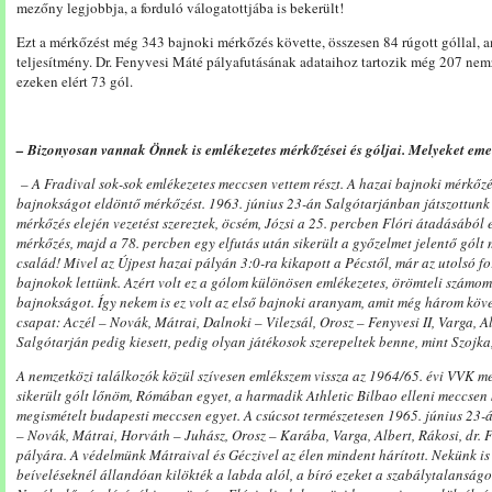
mezőny legjobbja, a forduló válogatottjába is bekerült!
Ezt a mérkőzést még 343 bajnoki mérkőzés követte, összesen 84 rúgott góllal, 
teljesítmény. Dr. Fenyvesi Máté pályafutásának adataihoz tartozik még 207 nem
ezeken elért 73 gól.
– Bizonyosan vannak Önnek is emlékezetes mérkőzései és góljai. Melyeket eme
– A Fradival sok-sok emlékezetes meccsen vettem részt. A hazai bajnoki mérkőz
bajnokságot eldöntő mérkőzést. 1963. június 23-án Salgótarjánban játszottunk 1
mérkőzés elején vezetést szereztek, öcsém, Józsi a 25. percben Flóri átadásából e
mérkőzés, majd a 78. percben egy elfutás után sikerült a győzelmet jelentő gólt
család! Mivel az Újpest hazai pályán 3:0-ra kikapott a Pécstől, már az utolsó f
bajnokok lettünk. Azért volt ez a gólom különösen emlékezetes, örömteli számom
bajnokságot. Így nekem is ez volt az első bajnoki aranyam, amit még három követ
csapat: Aczél – Novák, Mátrai, Dalnoki – Vilezsál, Orosz – Fenyvesi II, Varga, Al
Salgótarján pedig kiesett, pedig olyan játékosok szerepeltek benne, mint Szojka
A nemzetközi találkozók közül szívesen emlékszem vissza az 1964/65. évi VVK m
sikerült gólt lőnöm, Rómában egyet, a harmadik Athletic Bilbao elleni meccsen 
megismételt budapesti meccsen egyet. A csúcsot természetesen 1965. június 23-á
– Novák, Mátrai, Horváth – Juhász, Orosz – Karába, Varga, Albert, Rákosi, dr. 
pályára. A védelmünk Mátraival és Géczivel az élen mindent hárított. Nekünk is 
beíveléseknél állandóan kilökték a labda alól, a bíró ezeket a szabálytalanság