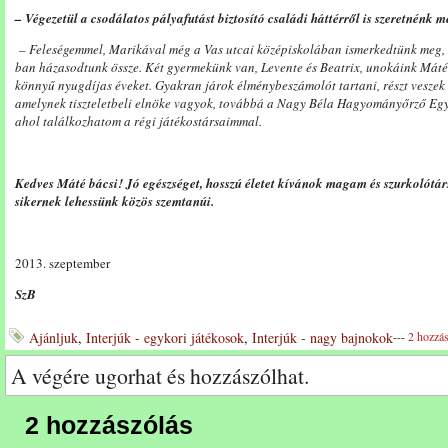
– Végezetül a csodálatos pályafutást biztosító családi háttérről is szeretnénk m
– Feleségemmel, Marikával még a Vas utcai középiskolában ismerkedtünk meg, 
ban házasodtunk össze. Két gyermekünk van, Levente és Beatrix, unokáink Máté
könnyű nyugdíjas éveket. Gyakran járok élménybeszámolót tartani, részt veszek
amelynek tiszteletbeli elnöke vagyok, továbbá a Nagy Béla Hagyományőrző Egyes
ahol találkozhatom a régi játékostársaimmal.
Kedves Máté bácsi! Jó egészséget, hosszú életet kívánok magam és szurkolótá
sikernek lehessünk közös szemtanúi.
2013. szeptember
SzB
Ajánljuk
,
Interjúk - egykori játékosok
,
Interjúk - nagy bajnokok
---
2 hozzás
A végére ugorhat és hozzászólhat.
2 hozzászólás