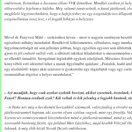
említettem, Torinóban a Juventus elleni VVK döntőben. Mindkét esetben jó hely
előrevetődve fejeltem a hálóba. Még valamit tanácsolnék, a fiatal játékosok, el
megfelelő légzéstechnikára, hogy a befejezéshez ne egy oxigéndeficites állapot
oxigénellátása rossz lesz, s el fogják hibázni a helyzetet.
Mivel dr. Fenyvesi Máté – szokásához híven – most is nagyon szerényen beszélt s
egészíteni néhány mondattal. Rendkívül lelkiismeretes, céltudatos, nagy munkab
fegyelmezettségét mi sem jellemzi jobban, hogy egyetlen egyszer sem állították 
gyors és jól cselező szélső volt, a rábízott taktikai feladatokat is messzemenően 
az ellenfél támadóit. Szorgalmát leginkább egykori edzőjének, Mészáros Józse
könyvéből vett idézettel lehet a maiak figyelmébe ajánlani: „Fiatalok, hadd á
egy részletéről: képes akár százszor is gyakorolni egy rúgásfajtát vagy egy cse
izomzatában rögzítse a helyes mozdulatot.”
– Azt mondják, hogy csak azokat szokták becézni, akiket szeretnek, tisztelnek.
Fenyő? Honnan erednek ezek? Kik voltak és kik jelenleg a legjobb barátok, t
– A Tüske név még a kecskeméti korszakból származik, valószínűleg a rövidre ny
játékostársamtól kaptam, aki szerint olyan szótlan vagyok, mint egy fenyőfa. 
Szerencsés természetemnek köszönhetően mind a játékostársaimmal, mind az edző
szorosabb barátság fűzött, így például Hári Lászlóhoz, majd később Vilezsál Osz
laktunk. A még élők közül Novák Dezsőt említhetem.