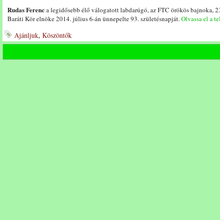
Rudas Ferenc
a legidősebb élő válogatott labdarúgó, az FTC örökös bajnoka, 2
Baráti Kör elnöke 2014. július 6-án ünnepelte 93. születésnapját.
Olvassa el a te
Ajánljuk
,
Köszöntők