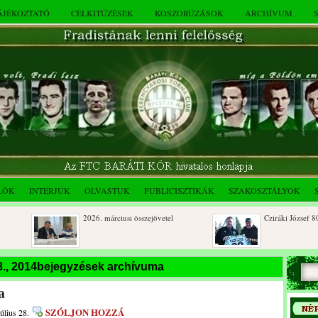
TÁJÉKOZTATÓ
CÉLKITŰZÉSEK
KOSZORÚZÁSOK
ARCHÍVUM
LÓK
INTERJÚK
OLVASTUK
PUBLICISZTIKÁK
SZAKOSZTÁLYOK
2026. márciusi összejövetel
Cziráki József 80 éve
Rendkívüli közgyűlés és a 2025.
Dálnoki József 90 év
28., 2014bejegyzések archívuma
novemberi összejövetel
a
SZÓLJON HOZZÁ
úlius 28.