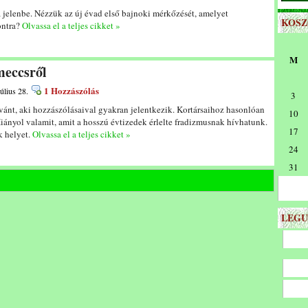
a jelenbe. Nézzük az új évad első bajnoki mérkőzését, amelyet
KOS
ontra?
Olvassa el a teljes cikket »
M
meccsről
1 Hozzászólás
úlius 28.
3
vánt, aki hozzászólásaival gyakran jelentkezik. Kortársaihoz hasonlóan
10
. Hiányol valamit, amit a hosszú évtizedek érlelte fradizmusnak hívhatunk.
17
k helyet.
Olvassa el a teljes cikket »
24
31
LEGU