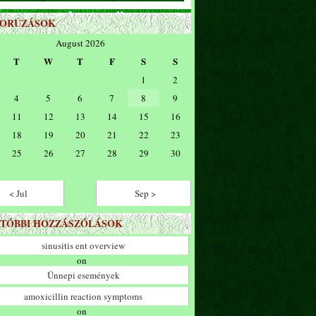
ZORÚZÁSOK
August 2026
T
W
T
F
S
S
1
2
4
5
6
7
8
9
11
12
13
14
15
16
18
19
20
21
22
23
25
26
27
28
29
30
< Jul
Sep >
TÓBBI HOZZÁSZÓLÁSOK
sinusitis ent overview
on
Ünnepi események
amoxicillin reaction symptoms
on