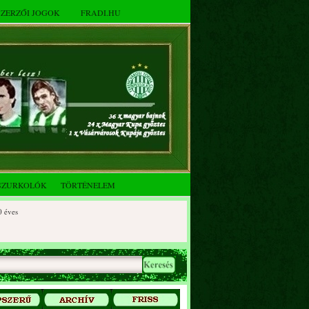
SZERZŐI JOGOK
FRADI.HU
SZURKOLÓK
TÖRTÉNELEM
s
es