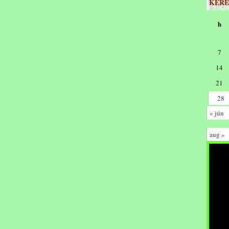
KERE
h
7
14
21
28
« jún
aug »