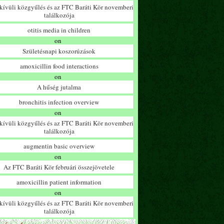
ívüli közgyűlés és az FTC Baráti Kör novemberi
találkozója
otitis media in children
on
Születésnapi koszorúzások
amoxicillin food interactions
on
A hűség jutalma
bronchitis infection overview
on
ívüli közgyűlés és az FTC Baráti Kör novemberi
találkozója
augmentin basic overview
on
Az FTC Baráti Kör februári összejövetele
amoxicillin patient information
on
ívüli közgyűlés és az FTC Baráti Kör novemberi
találkozója