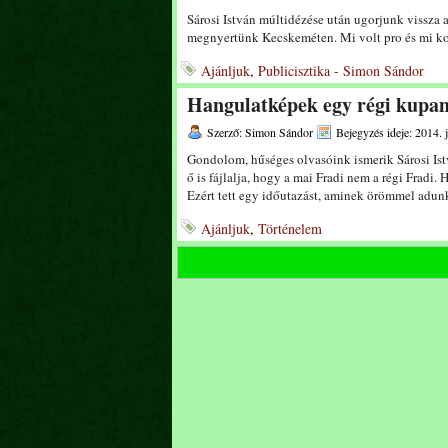
Sárosi István múltidézése után ugorjunk vissza 
megnyertünk Kecskeméten. Mi volt pro és mi k
Ajánljuk
,
Publicisztika - Simon Sándor
Hangulatképek egy régi kupa
Szerző: Simon Sándor
Bejegyzés ideje: 2014. j
Gondolom, hűséges olvasóink ismerik Sárosi Ist
ő is fájlalja, hogy a mai Fradi nem a régi Fradi
Ezért tett egy időutazást, aminek örömmel adun
Ajánljuk
,
Történelem