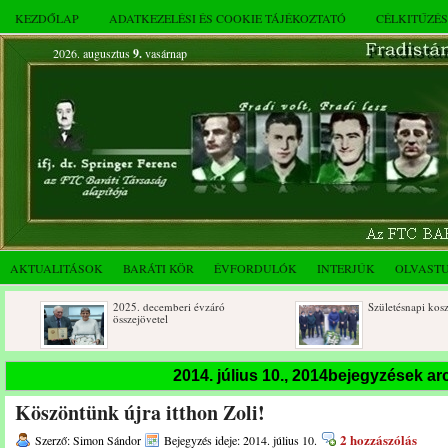
KEZDŐLAP
ADATKEZELÉSI ÉS COOKIE TÁJÉKOZTATÓ
CÉLKITŰZÉ
2026. augusztus
9.
vasárnap
AKTUALITÁSOK
BARÁTI KÖR
ÉVFORDULÓK
INTERJÚK
OLVAST
2025. decemberi évzáró
Születésnapi koszorúzások
összejövetel
2014. július 10., 2014bejegyzések a
Köszöntünk újra itthon Zoli!
2 hozzászólás
Szerző: Simon Sándor
Bejegyzés ideje: 2014. július 10.