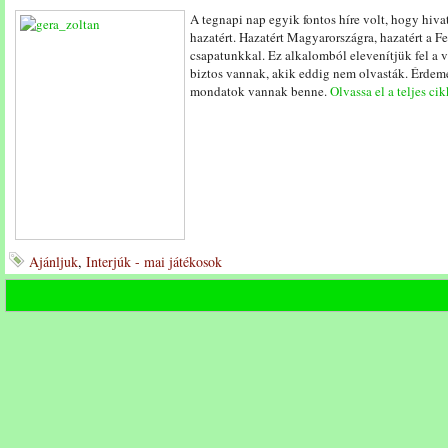
A tegnapi nap egyik fontos híre volt, hogy hivat
hazatért. Hazatért Magyarországra, hazatért a Fe
csapatunkkal. Ez alkalomból elevenítjük fel a ve
biztos vannak, akik eddig nem olvasták. Érdemes
mondatok vannak benne.
Olvassa el a teljes cik
Ajánljuk
,
Interjúk - mai játékosok