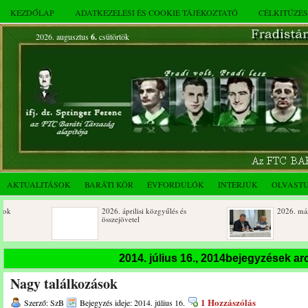
KEZDŐLAP
ADATKEZELÉSI ÉS COOKIE TÁJÉKOZTATÓ
CÉLKITŰZÉ
2026. augusztus
6.
csütörtök
AKTUALITÁSOK
BARÁTI KÖR
ÉVFORDULÓK
INTERJÚK
OLVAST
2026. áprilisi közgyűlés és
2026. márciusi összej
összejövetel
Születésnapi koszorúzások
Rendkívüli közgyűlés
2014. július 16., 2014bejegyzések a
novemberi összejövet
Nagy találkozások
Az FTC Baráti Kör 2025. októberi
összejövetel
1 Hozzászólás
Szerző: SzB
Bejegyzés ideje: 2014. július 16.