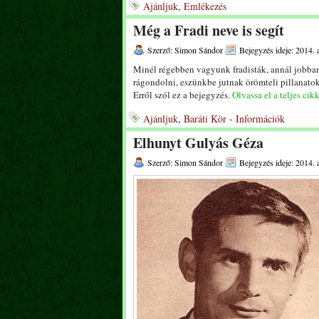
Ajánljuk
,
Emlékezés
Még a Fradi neve is segít
Szerző: Simon Sándor
Bejegyzés ideje: 2014. 
Minél régebben vagyunk fradisták, annál jobban é
rágondolni, eszünkbe jutnak örömteli pillanato
Erről szól ez a bejegyzés.
Olvassa el a teljes cik
Ajánljuk
,
Baráti Kör - Információk
Elhunyt Gulyás Géza
Szerző: Simon Sándor
Bejegyzés ideje: 2014. 