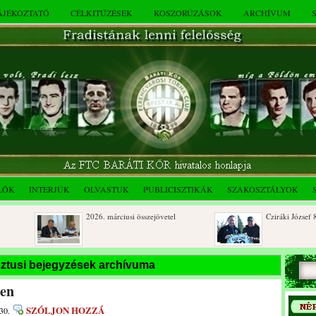
TÁJÉKOZTATÓ
CÉLKITŰZÉSEK
KOSZORÚZÁSOK
ARCHÍVUM
LÓK
INTERJÚK
OLVASTUK
PUBLICISZTIKÁK
SZAKOSZTÁLYOK
2026. márciusi összejövetel
Cziráki József 80 éve
Rendkívüli közgyűlés és a 2025.
Dálnoki József 90 év
ztusi bejegyzések archívuma
novemberi összejövetel
ben
SZÓLJON HOZZÁ
30.