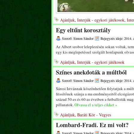
Ajánljuk
,
Interjúk - egykori játékosok
,
Inte
Egy eltűnt korosztály
Szerző: Simon Sándor
Bejegyzés ideje: 2014. 
Az Albert szobor leleplezésén sokan voltak, ter
egy kis meglepetéssel szolgált honlapunk olvas
Ajánljuk
,
Interjúk - egykori játékosok
Színes anekdoták a múltból
Szerző: Simon Sándor
Bejegyzés ideje: 2014. 
Sárosi Istvánnak köszönhetően folytatjuk a múlt 
frissítőnek szánja a ma eredményeitől elcsigázo
század 50-es és 60-as éveiben a futballisták magá
pillanatok.
Olvassa el a teljes cikket »
Ajánljuk
,
Baráti Kör - Vegyes
Lombard-Fradi. Ez mi volt?
Szerző: Simon Sándor
Bejegyzés ideje: 2014. 