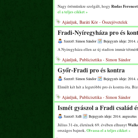
Rudas Ferencet
Nagy örömünkre szolgált, hogy
el a teljes cikket »
Ajánljuk
,
Baráti Kör - Összejövetelek
Fradi-Nyíregyháza pro és kon
Szerző: Simon Sándor
Bejegyzés ideje: 2014. 
A Nyíregyháza ellen az új stadion immár tétmér
Ajánljuk
,
Publicisztika - Simon Sándor
Győr-Fradi pro és kontra
Szerző: Simon Sándor
Bejegyzés ideje: 2014. 
Elmúlt két hét a legutóbbi pro és kontra óta. B
Ajánljuk
,
Publicisztika - Simon Sándor
Ismét gyászol a Fradi család é
Szerző: SzB
Bejegyzés ideje: 2014. augusztus 
Walkó
Július 31-én, életének 69. évében elhunyt
országos bajnok.
Olvassa el a teljes cikket »