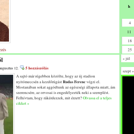
h
4
11
18
zés
25
ól
« júl
5 hozzászólás
augusztus 12.
szept »
A sajtó már régebben közölte, hogy az új stadion
Rudas Ferenc
nyitómeccsén a kezdőrúgást
végzi el.
Mostanában sokat aggódtunk az egészségi állapota miatt, ám
szerencsére, az orvosai is engedélyezték neki a szereplést.
Felhívtam, hogy rákérdezzek, mit érzett?
Olvassa el a teljes
cikket »