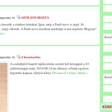
SZÓLJON HOZZÁ
augusztus 16.
rezzük a címben leírtakat. Igen, még a Fradi neve is segít. Jó
k, nagy sikerek. A Fradi neve azonban másképp is tud segíteni. Hogyan?
ket »
Rendk
4 hozzászólás
augusztus 16.
A családjától kapott tájékoztatás szerint két hónappal a 83.
születésnapja után, 2014.08.14-én elhunyt a Fradi egykori
legendás kapusa, Gulyás Géza.
Olvassa el a teljes cikket »
Rendk
KERE