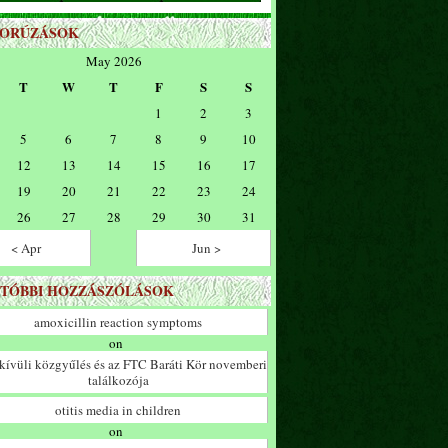
ZORÚZÁSOK
May 2026
T
W
T
F
S
S
1
2
3
5
6
7
8
9
10
12
13
14
15
16
17
19
20
21
22
23
24
26
27
28
29
30
31
< Apr
Jun >
TÓBBI HOZZÁSZÓLÁSOK
amoxicillin reaction symptoms
on
ívüli közgyűlés és az FTC Baráti Kör novemberi
találkozója
otitis media in children
on