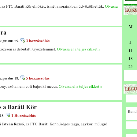
, az FTC Baráti Kör elnökét, ismét a sorainkban üdvözölhettük.
Olvassa
KOS
M
tra
3 hozzászólás
augusztus 25.
4
kőzésen is debütált. Győzelemmel.
Olvassa el a teljes cikket »
11
18
25
5 hozzászólás
augusztus 18.
izony, azóta nem volt bajnoki meccs.
Olvassa el a teljes cikket »
LEGU
s a Baráti Kör
Rendk
1 Hozzászólás
18.
 István Rezső
, az FTC Baráti Kör hűséges tagja, egykori műugró