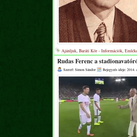
Ajánljuk
,
Baráti Kör - Információk
,
Emléke
Rudas Ferenc a stadionavatór
Szerző: Simon Sándor
Bejegyzés ideje: 2014. 