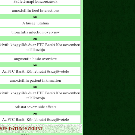
Születésnapi koszorúzások
amoxicillin food interactions
on
A hűség jutalma
bronchitis infection overview
on
ívüli közgyűlés és az FTC Baráti Kör novemberi
találkozója
augmentin basic overview
on
Az FTC Baráti Kör februári összejövetele
amoxicillin patient information
on
ívüli közgyűlés és az FTC Baráti Kör novemberi
találkozója
orlistat severe side effects
on
Az FTC Baráti Kör februári összejövetele
SÉS DÁTUM SZERINT