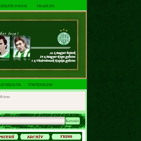
SZERZŐI JOGOK
FRADI.HU
SZURKOLÓK
TÖRTÉNELEM
s
es