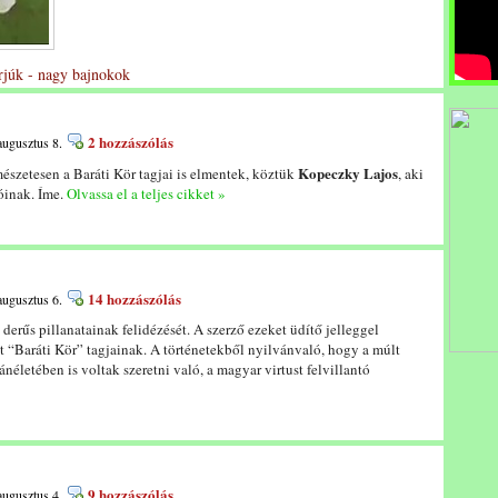
rjúk - nagy bajnokok
2 hozzászólás
augusztus 8.
Kopeczky Lajos
mészetesen a Baráti Kör tagjai is elmentek, köztük
, aki
óinak. Íme.
Olvassa el a teljes cikket »
14 hozzászólás
augusztus 6.
derűs pillanatainak felidézését. A szerző ezeket üdítő jelleggel
tt “Baráti Kör” tagjainak. A történetekből nyilvánvaló, hogy a múlt
néletében is voltak szeretni való, a magyar virtust felvillantó
9 hozzászólás
augusztus 4.