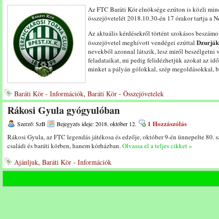
Az FTC Baráti Kör elnöksége ezúton is közli min
összejövetelét 2018.10.30-én 17 órakor tartja a N
Az aktuális kérdésekről történt szokásos beszámo
Dzurják
összejövetel meghívott vendégei ezúttal
nevekből azonnal látszik, lesz miről beszélgetni
feladataikat, mi pedig felidézhetjük azokat az i
minket a pályán gólokkal, szép megoldásokkal, b
Baráti Kör - Információk
,
Baráti Kör - Összejövetelek
Rákosi Gyula gyógyulóban
1 Hozzászólás
Szerző: SzB
Bejegyzés ideje: 2018. október 12.
Rákosi Gyula, az FTC legendás játékosa és edzője, október 9-én ünnepelte 80. 
családi és baráti körben, hanem kórházban.
Olvassa el a teljes cikket »
Ajánljuk
,
Baráti Kör - Információk