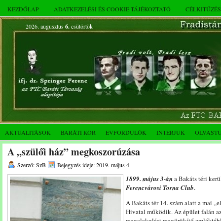
KEZDŐLAP
ADATKEZELÉSI ÉS COOKIE TÁJÉKOZTATÓ
CÉLKITŰZÉ
2026. augusztus
6.
csütörtök
AKTUALITÁSOK
BARÁTI KÖR
ÉVFORDULÓK
INTERJÚK
OLVAST
A „szülői ház” megkoszorúzása
Szerző: SzB
Bejegyzés ideje: 2019. május 4.
1899. május 3-án
a Bakáts téri kerü
Ferencvárosi Torna Club
.
A Bakáts tér 14. szám alatt a mai „
Hivatal működik. Az épület falán az
megalakulást megörökítő emléktáblá