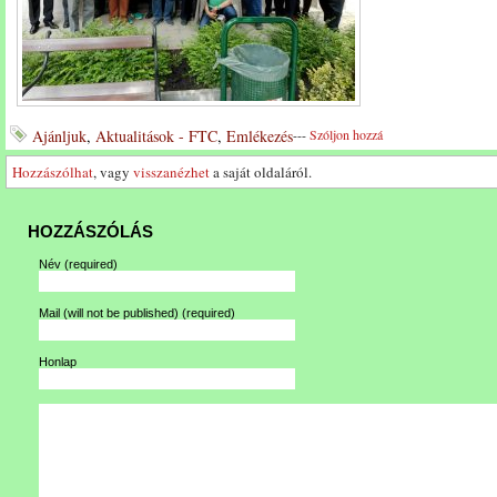
Ajánljuk
,
Aktualitások - FTC
,
Emlékezés
---
Szóljon hozzá
Hozzászólhat
, vagy
visszanézhet
a saját oldaláról.
HOZZÁSZÓLÁS
Név
(required)
Mail (will not be published)
(required)
Honlap