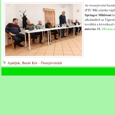
Az összejövetel kezd
(FTC BK) elnöke táj
Springer Miklósné
kö
alkalmából az Újpesti 
továbbá a következő 
március 31.
Olvassa e
Ajánljuk
,
Baráti Kör - Összejövetelek