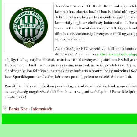
Természetesen az FTC Baráti Kör elnöksége is f
koronavírus okozta, hazánkban is kialakuló, egyr
Tekintettel arra, hogy a tagságunk nagyobb része 
korosztály tagja, az elnökség határozatlan időre 
szervezett találkozót és összejövetelt, függetlenü
döntés a visszavonásig érvényes, amiről ugyanígy 
szimpatizánsokat.
Az elnökség az FTC vezetőivel is állandó kontaktu
döntéseket. A mai napon
a klub hivatalos honla
népligeti központjába történő, március 16-tól érvényes bejutási rendszabályokr
fontos, mert a Baráti Kör tagjai is gyakran, nem csak az összejöveteleink idején
március 16-tó
elnöksége külön felhívja a tagtársak figyelmét arra a pontra, hogy
be a Sportközpont területére
, kéri ezen pont figyelembe vételét és betartását.
Reméljük a helyzet a jövőben javulni fog, a korlátozó intézkedések megszűnhetn
és az egészség megőrzése érdekében hozott szigorú szabályokat! És ne feledjük, F
mindörökké!
Baráti Kör - Információk