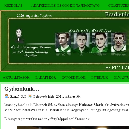
KEZDŐLAP
ADATKEZELÉSI ÉS COOKIE TÁJÉKOZTATÓ
CÉLKITŰZÉ
2026. augusztus
7.
péntek
AKTUALITÁSOK
BARÁTI KÖR
ÉVFORDULÓK
INTERJÚK
OLVAST
Gyászolunk…
Szerző: SzB
Bejegyzés ideje: 2021. március 30.
Kubatov Márk
Ismét gyászolunk. Életének 85. évében elhunyt
, aki évtizedeken
Márk bácsi halálával az FTC Baráti Kör is szegényebb lett egy hűséges tagjáva
Elhunyt tagtársunkra néhány fényképpel emlékezzünk!