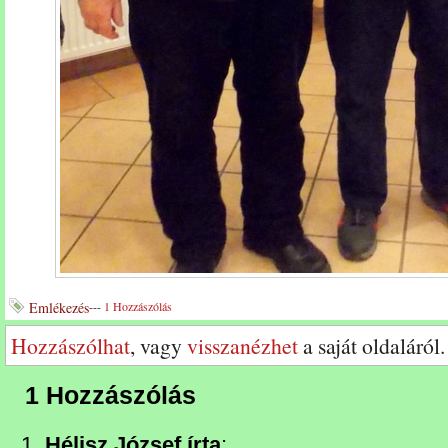
Emlékezés
---
1 Hozzászólás
Hozzászólhat
, vagy
visszanézhet
a saját oldaláról.
1 Hozzászólás
Hélisz József írta
: