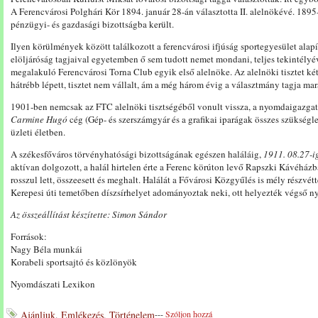
A Ferencvárosi Polghári Kör 1894. január 28-án választotta II. alelnökévé. 189
pénzügyi- és gazdasági bizottságba került.
Ilyen körülmények között találkozott a ferencvárosi ifjúság sportegyesület alap
elöljáróság tagjaival egyetemben ő sem tudott nemet mondani, teljes tekintélyéve
megalakuló Ferencvárosi Torna Club egyik első alelnöke. Az alelnöki tisztet két 
hátrébb lépett, tisztet nem vállalt, ám a még három évig a választmány tagja mar
1901-ben nemcsak az FTC alelnöki tisztségéből vonult vissza, a nyomdaigazgatói
Carmine Hugó
cég (Gép- és szerszámgyár és a grafikai iparágak összes szükséglet
üzleti életben.
A székesfőváros törvényhatósági bizottságának egészen haláláig,
1911. 08.27-i
aktívan dolgozott, a halál hirtelen érte a Ferenc körúton levő Rapszki Kávéház
rosszul lett, összeesett és meghalt. Halálát a Fővárosi Közgyűlés is mély részvét
Kerepesi úti temetőben díszsírhelyet adományoztak neki, ott helyezték végső n
Az összeállítást készítette: Simon Sándor
Források:
Nagy Béla munkái
Korabeli sportsajtó és közlönyök
Nyomdászati Lexikon
Ajánljuk
,
Emlékezés
,
Történelem
---
Szóljon hozzá