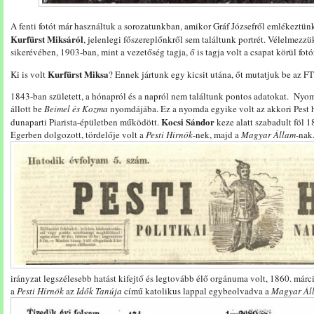
A fenti fotót már használtuk a sorozatunkban, amikor Gráf Józsefről emlékeztün
Kurfürst Miksáról
, jelenlegi főszereplőnkről sem találtunk portrét. Vélelmezz
sikerévében, 1903-ban, mint a vezetőség tagja, ő is tagja volt a csapat körül fo
Kurfürst Miksa
Ki is volt
? Ennek jártunk egy kicsit utána, őt mutatjuk be az F
1843-ban született, a hónapról és a napról nem találtunk pontos adatokat. Ny
állott be
Beimel és Kozma
nyomdájába. Ez a nyomda egyike volt az akkori Pest
Kocsi Sándor
dunaparti Piarista-épületben működött.
keze alatt szabadult föl 1
Egerben dolgozott, tördelője volt a
Pesti Hirnök
-nek, majd a
Magyar Állam
-nak
irányzat legszélesebb hatást kifejtő és legtovább élő orgánuma volt, 1860. már
a
Pesti Hírnök
az
Idők Tanúja
című katolikus lappal egybeolvadva a
Magyar Ál