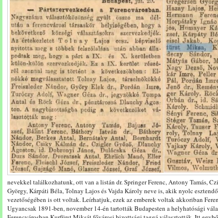
nevekkel találkozhatunk, ott van a listán dr. Springer Ferenc, Antony Tamás, Cz
György, Kárpáti Béla, Tolnay Lajos és Vajda Károly neve is, akik nyolc esztend
vezetőségében is ott voltak. Leírhatjuk, ezek az emberek voltak akkoriban Ferenc
Ugyancsak 1891-ben, november 14-én tartották Budapesten a helyhatósági válasz
Ferencvárosban Kurfürst Miksát fővárosi bizottsági taggá választották. Itt egybő