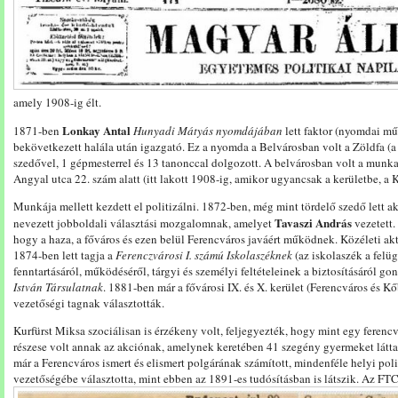
amely 1908-ig élt.
Lonkay Antal
1871-ben
Hunyadi Mátyás nyomdájában
lett faktor (nyomdai m
bekövetkezett halála után igazgató. Ez a nyomda a Belvárosban volt a Zöldfa (
szedővel, 1 gépmesterrel és 13 tanonccal dolgozott. A belvárosban volt a munka
Angyal utca 22. szám alatt (itt lakott 1908-ig, amikor ugyancsak a kerületbe, a K
Munkája mellett kezdett el politizálni. 1872-ben, még mint tördelő szedő lett ak
Tavaszi András
nevezett jobboldali választási mozgalomnak, amelyet
vezetett.
hogy a haza, a főváros és ezen belül Ferencváros javáért működnek. Közéleti akt
1874-ben lett tagja a
Ferenczvárosi I. számú Iskolaszéknek
(az iskolaszék a felüg
fenntartásáról, működéséről, tárgyi és személyi feltételeinek a biztosításáról 
István Társulatnak
. 1881-ben már a fővárosi IX. és X. kerület (Ferencváros és K
vezetőségi tagnak választották.
Kurfürst Miksa szociálisan is érzékeny volt, feljegyezték, hogy mint egy ferencvá
részese volt annak az akciónak, amelynek keretében 41 szegény gyermeket láttak
már a Ferencváros ismert és elismert polgárának számított, mindenféle helyi poli
vezetőségébe választotta, mint ebben az 1891-es tudósításban is látszik.
Az FTC 