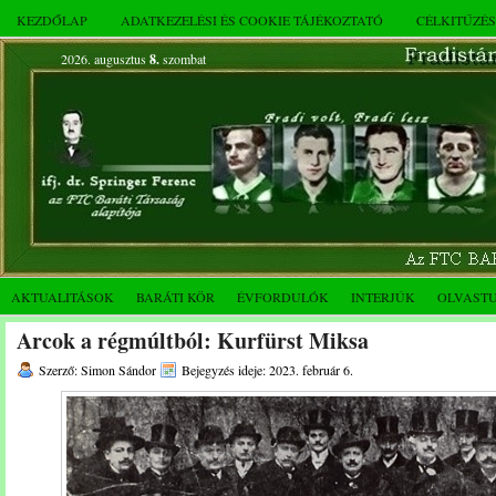
KEZDŐLAP
ADATKEZELÉSI ÉS COOKIE TÁJÉKOZTATÓ
CÉLKITŰZÉ
2026. augusztus
8.
szombat
AKTUALITÁSOK
BARÁTI KÖR
ÉVFORDULÓK
INTERJÚK
OLVAST
Arcok a régmúltból: Kurfürst Miksa
Szerző: Simon Sándor
Bejegyzés ideje: 2023. február 6.