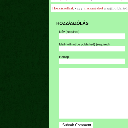
Hozzászólhat
, vagy
visszanézhet
a saját oldaláról
HOZZÁSZÓLÁS
Név
(required)
Mail (will not be published)
(required)
Honlap