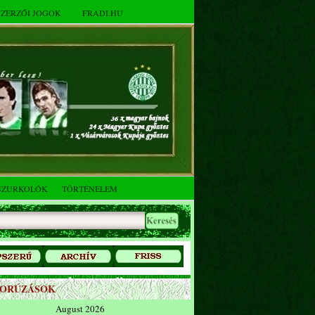
SZERZŐI JOGOK
FRADI.HU
SZURKOLÓK
TÖRTÉNELEM
ZORÚZÁSOK
August 2026