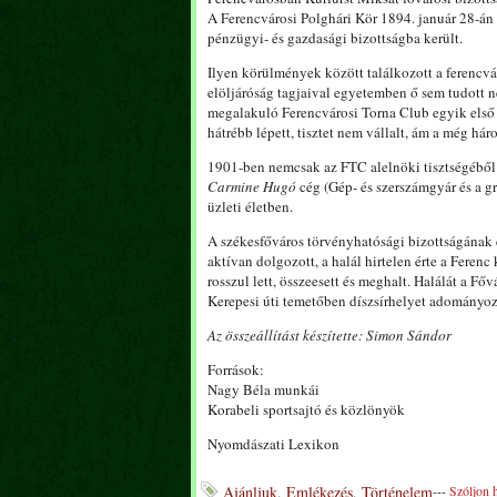
A Ferencvárosi Polghári Kör 1894. január 28-án 
pénzügyi- és gazdasági bizottságba került.
Ilyen körülmények között találkozott a ferencvár
elöljáróság tagjaival egyetemben ő sem tudott ne
megalakuló Ferencvárosi Torna Club egyik első al
hátrébb lépett, tisztet nem vállalt, ám a még há
1901-ben nemcsak az FTC alelnöki tisztségéből v
Carmine Hugó
cég (Gép- és szerszámgyár és a gr
üzleti életben.
A székesfőváros törvényhatósági bizottságának 
aktívan dolgozott, a halál hirtelen érte a Fere
rosszul lett, összeesett és meghalt. Halálát a Fő
Kerepesi úti temetőben díszsírhelyet adományoz
Az összeállítást készítette: Simon Sándor
Források:
Nagy Béla munkái
Korabeli sportsajtó és közlönyök
Nyomdászati Lexikon
Ajánljuk
,
Emlékezés
,
Történelem
---
Szóljon 