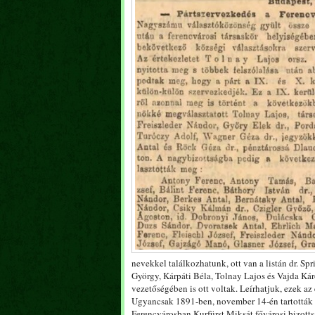
nevekkel találkozhatunk, ott van a listán dr. Sp
György, Kárpáti Béla, Tolnay Lajos és Vajda Kár
vezetőségében is ott voltak. Leírhatjuk, ezek az
Ugyancsak 1891-ben, november 14-én tartották B
Ferencvárosban Kurfürst Miksát fővárosi bizottsá