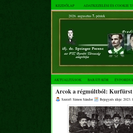
KEZDŐLAP
ADATKEZELÉSI ÉS COOKIE 
2026. augusztus
7.
péntek
AKTUALITÁSOK
BARÁTI KÖR
ÉVFORDU
Arcok a régmúltból: Kurfürs
Szerző: Simon Sándor
Bejegyzés ideje: 2023. 