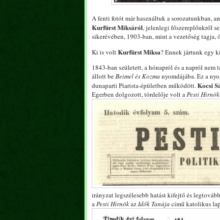
A fenti fotót már használtuk a sorozatunkban, a
Kurfürst Miksáról
, jelenlegi főszereplőnkről 
sikerévében, 1903-ban, mint a vezetőség tagja, ő
Kurfürst Miksa
Ki is volt
? Ennek jártunk egy ki
1843-ban született, a hónapról és a napról nem
állott be
Beimel és Kozma
nyomdájába. Ez a nyom
Kocsi S
dunaparti Piarista-épületben működött.
Egerben dolgozott, tördelője volt a
Pesti Hirnök
irányzat legszélesebb hatást kifejtő és legtová
a
Pesti Hírnök
az
Idők Tanúja
című katolikus la