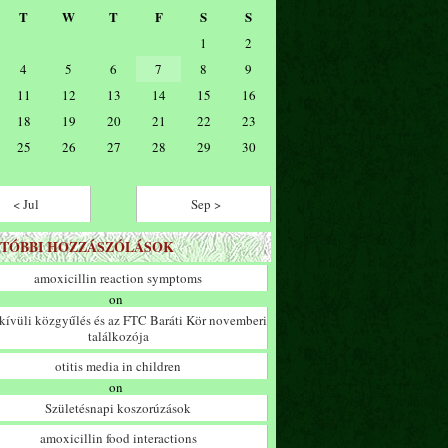
T
W
T
F
S
S
1
2
4
5
6
7
8
9
11
12
13
14
15
16
18
19
20
21
22
23
25
26
27
28
29
30
< Jul
Sep >
TÓBBI HOZZÁSZÓLÁSOK
amoxicillin reaction symptoms
on
ívüli közgyűlés és az FTC Baráti Kör novemberi
találkozója
otitis media in children
on
Születésnapi koszorúzások
amoxicillin food interactions