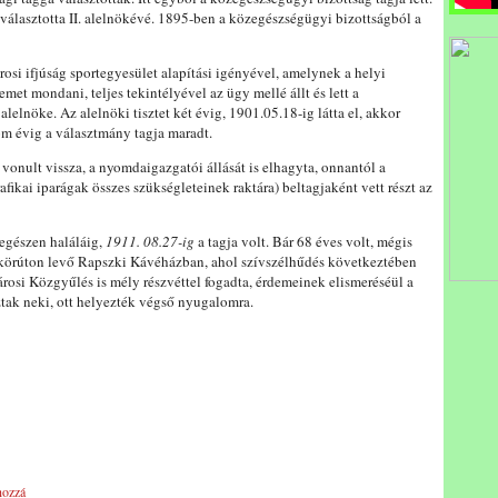
választotta II. alelnökévé. 1895-ben a közegészségügyi bizottságból a
osi ifjúság sportegyesület alapítási igényével, amelynek a helyi
met mondani, teljes tekintélyével az ügy mellé állt és lett a
elnöke. Az alelnöki tisztet két évig, 1901.05.18-ig látta el, akkor
rom évig a választmány tagja maradt.
onult vissza, a nyomdaigazgatói állását is elhagyta, onnantól a
afikai iparágak összes szükségleteinek raktára) beltagjaként vett részt az
egészen haláláig,
1911. 08.27-ig
a tagja volt. Bár 68 éves volt, mégis
nc körúton levő Rapszki Kávéházban, ahol szívszélhűdés következtében
városi Közgyűlés is mély részvéttel fogadta, érdemeinek elismeréséül a
tak neki, ott helyezték végső nyugalomra.
hozzá