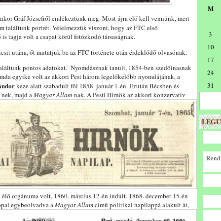
M
mikor Gráf Józsefről emlékeztünk meg. Most újra elő kell vennünk, mert
sem találtunk portrét. Vélelmezzük viszont, hogy az FTC első
3
 is tagja volt a csapat körül fotózkodó társaságnak.
10
csit utána, őt mutatjuk be az FTC története után érdeklődő olvasónak.
17
 találtunk pontos adatokat. Nyomdásznak tanult, 1854-ben szedőinasnak
24
da egyike volt az akkori Pest három legelőkelőbb nyomdájának, a
ándor
31
keze alatt szabadult föl 1858. január 1-én. Ezután Bécsben és
-nek, majd a
Magyar Állam
-nak. A Pesti Hírnök az akkori konzervatív
LEGU
Rendk
bb élő orgánuma volt, 1860. március 12-én indult. 1868. december 15-én
ppal egybeolvadva a
Magyar Állam
című politikai napilappá alakult át,