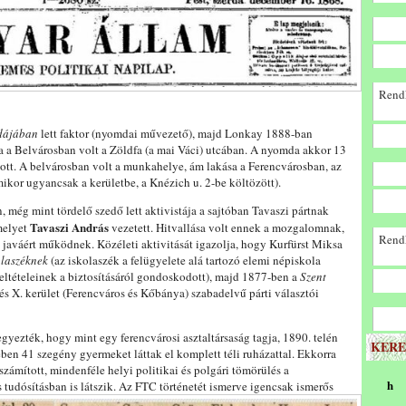
Rendk
dájában
lett faktor (nyomdai művezető), majd Lonkay 1888-ban
a a Belvárosban volt a Zöldfa (a mai Váci) utcában. A nyomda akkor 13
ott. A belvárosban volt a munkahelye, ám lakása a Ferencvárosban, az
amikor ugyancsak a kerületbe, a Knézich u. 2-be költözött).
, még mint tördelő szedő lett aktivistája a sajtóban Tavaszi pártnak
Tavaszi András
melyet
vezetett. Hitvallása volt ennek a mozgalomnak,
Rendk
s javáért működnek. Közéleti aktivitását igazolja, hogy Kurfürst Miksa
olaszéknek
(az iskolaszék a felügyelete alá tartozó elemi népiskola
feltételeinek a biztosításáról gondoskodott), majd 1877-ben a
Szent
 és X. kerület (Ferencváros és Kőbánya) szabadelvű párti választói
jegyezték, hogy mint egy ferencvárosi asztaltársaság tagja, 1890. telén
KERE
ben 41 szegény gyermeket láttak el komplett téli ruházattal. Ekkorra
számított, mindenféle helyi politikai és polgári tömörülés a
h
 tudósításban is látszik.
Az FTC történetét ismerve igencsak ismerős