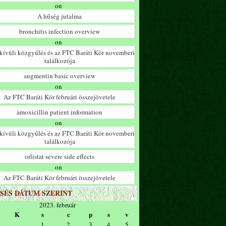
on
A hűség jutalma
bronchitis infection overview
on
ívüli közgyűlés és az FTC Baráti Kör novemberi
találkozója
augmentin basic overview
on
Az FTC Baráti Kör februári összejövetele
amoxicillin patient information
on
ívüli közgyűlés és az FTC Baráti Kör novemberi
találkozója
orlistat severe side effects
on
Az FTC Baráti Kör februári összejövetele
SÉS DÁTUM SZERINT
2023. február
K
s
c
p
s
v
1
2
3
4
5