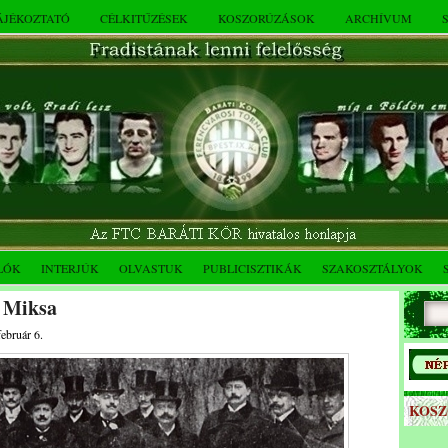
TÁJÉKOZTATÓ
CÉLKITŰZÉSEK
KOSZORÚZÁSOK
ARCHÍVUM
LÓK
INTERJÚK
OLVASTUK
PUBLICISZTIKÁK
SZAKOSZTÁLYOK
t Miksa
február 6.
KOS