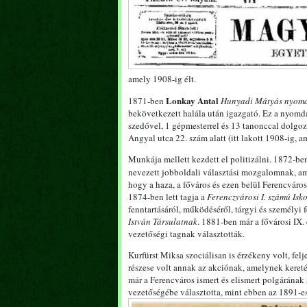
amely 1908-ig élt.
Lonkay Antal
1871-ben
Hunyadi Mátyás nyom
bekövetkezett halála után igazgató. Ez a nyomd
szedővel, 1 gépmesterrel és 13 tanonccal dolgoz
Angyal utca 22. szám alatt (itt lakott 1908-ig, 
Munkája mellett kezdett el politizálni. 1872-ben
nevezett jobboldali választási mozgalomnak, a
hogy a haza, a főváros és ezen belül Ferencváro
1874-ben lett tagja a
Ferenczvárosi I. számú Isk
fenntartásáról, működéséről, tárgyi és személyi 
István Társulatnak
. 1881-ben már a fővárosi IX.
vezetőségi tagnak választották.
Kurfürst Miksa szociálisan is érzékeny volt, fel
részese volt annak az akciónak, amelynek kereté
már a Ferencváros ismert és elismert polgárának 
vezetőségébe választotta, mint ebben az 1891-es