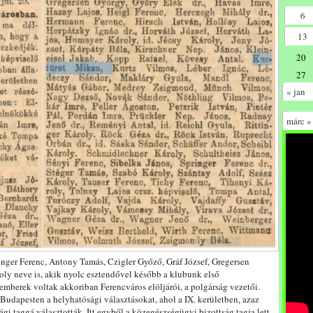
6
13
20
27
« jan
márc »
ringer Ferenc, Antony Tamás, Czigler Győző, Gráf József, Gregersen
oly neve is, akik nyolc esztendővel később a klubunk első
 emberek voltak akkoriban Ferencváros elöljárói, a polgárság vezetői.
udapesten a helyhatósági választásokat, ahol a IX. kerületben, azaz
gi taggá választották. Itt egyből a közegészségügyi bizottság tagja lett.