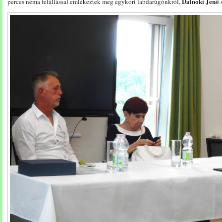
Dalnoki Jenő
perces néma felállással emlékeztek meg egykori labdarúgónkról,
s