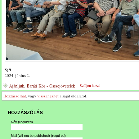
SzB
2024. június 2.
Ajánljuk
,
Baráti Kör - Összejövetelek
---
Szóljon hozzá
Hozzászólhat
, vagy
visszanézhet
a saját oldaláról.
HOZZÁSZÓLÁS
Név
(required)
Mail (will not be published)
(required)