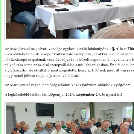
ifj. Albert Fló
Az összejövetel meghívott vendége egykori kiváló labdarúgónk,
visszaemlékezett a BL-csoportkörben való szereplésre, az akkori csapat edzőire
női labdarúgó csapatának vezetőedzőjeként a közeli napokban ünnepelhette a 
pályafutása során ez az első szerepvállalása a női labdarúgásban. Ez a feladat lé
foglalkozástól, de elvállalta, mert megértette, hogy az FTC-nek most itt van rá 
hogy minél jobban tudja teljesíteni vállalását.
Az összejövetel végén lehetőség adódott közös fotózásra, aláírások gyűjtésére.
2024. szeptember 24.
A legközelebbi találkozás időpontja:
Jó nyaralást!