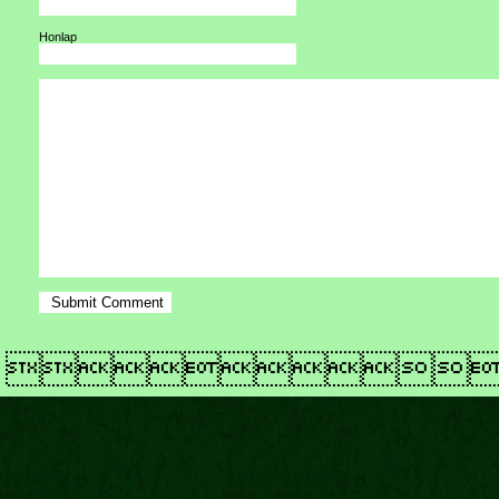
Honlap
