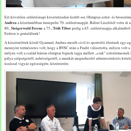
Ezt követően születésnapi köszöntésekre került sor. Olimpiai ezüst- és bronzé
Andrea
a közelmúltban ünnepelte 70. születésnapját. Bálint Lászlótól vette át
Steigerwald
Ferenc
Tóth Tibor
80.,
a 75.,
pedig a 65. születésnapja alkalmából 
Ezúton is gratulálunk!
A köszöntöttek közül Gyarmati Andrea mesélt civil és sportolói életének egy-e
mennyire természetes volt, hogy a BVSC után a Fradit választotta, milyen volt a s
milyen volt a család három olimpiai bajnok tagja mellett „csak” ezüstérmesnek
pálya szépségeiről, nehézségeiről, a munkát megnehezítő adminisztrációs kötele
úszással vigyáz egészségére, közérzetére.