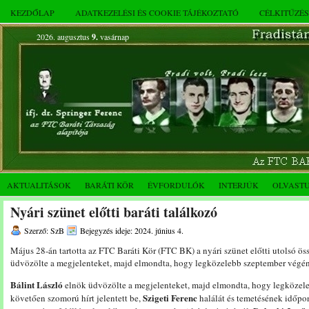
KEZDŐLAP
ADATKEZELÉSI ÉS COOKIE TÁJÉKOZTATÓ
CÉLKITŰZÉ
2026. augusztus
9.
vasárnap
AKTUALITÁSOK
BARÁTI KÖR
ÉVFORDULÓK
INTERJÚK
OLVAST
Nyári szünet előtti baráti találkozó
Szerző: SzB
Bejegyzés ideje: 2024. június 4.
Május 28-án tartotta az FTC Baráti Kör (FTC BK) a nyári szünet előtti utolsó ös
üdvözölte a megjelenteket, majd elmondta, hogy legközelebb szeptember végén 
Bálint László
elnök üdvözölte a megjelenteket, majd elmondta, hogy legközele
Szigeti Ferenc
követően szomorú hírt jelentett be,
halálát és temetésének időpon