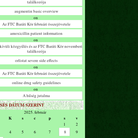
találkozója
augmentin basic overview
on
Az FTC Baráti Kör februári összejövetele
amoxicillin patient information
on
ívüli közgyűlés és az FTC Baráti Kör novemberi
találkozója
orlistat severe side effects
on
Az FTC Baráti Kör februári összejövetele
online drug safety guidelines
on
A hűség jutalma
SÉS DÁTUM SZERINT
2025. február
K
s
c
p
s
v
1
2
4
5
6
7
8
9