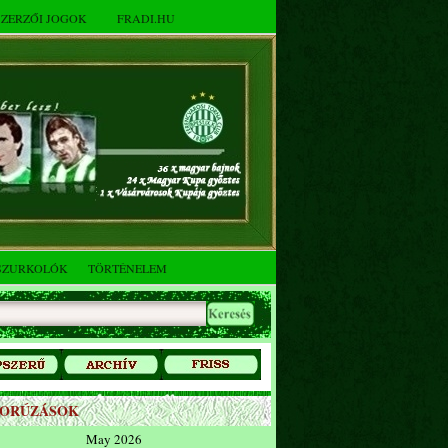
SZERZŐI JOGOK
FRADI.HU
SZURKOLÓK
TÖRTÉNELEM
ZORÚZÁSOK
May 2026