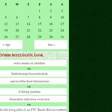
T
W
T
F
S
S
1
2
3
5
6
7
8
9
10
12
13
14
15
16
17
19
20
21
22
23
24
26
27
28
29
30
31
< Apr
Jun >
TÓBBI HOZZÁSZÓLÁSOK
otitis media in children
on
Születésnapi koszorúzások
amoxicillin food interactions
on
A hűség jutalma
bronchitis infection overview
on
ívüli közgyűlés és az FTC Baráti Kör novemberi