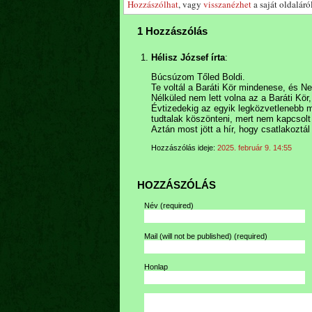
Hozzászólhat
, vagy
visszanézhet
a saját oldaláról
1 Hozzászólás
Hélisz József írta
:
Búcsúzom Tőled Boldi.
Te voltál a Baráti Kör mindenese, és Ne
Nélküled nem lett volna az a Baráti Kör
Évtizedekig az egyik legközvetlenebb 
tudtalak köszönteni, mert nem kapcsolt
Aztán most jött a hír, hogy csatlakoztál
Hozzászólás ideje:
2025. február 9. 14:55
HOZZÁSZÓLÁS
Név
(required)
Mail (will not be published)
(required)
Honlap