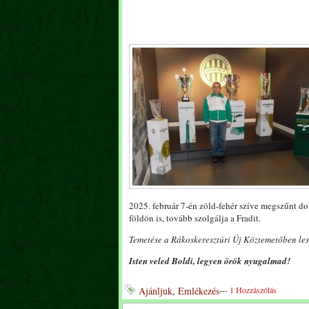
2025. február 7-én zöld-fehér szíve megszűnt do
földön is, tovább szolgálja a Fradit.
Temetése a Rákoskeresztúri Új Köztemetőben les
Isten veled Boldi, legyen örök nyugalmad!
Ajánljuk
,
Emlékezés
---
1 Hozzászólás