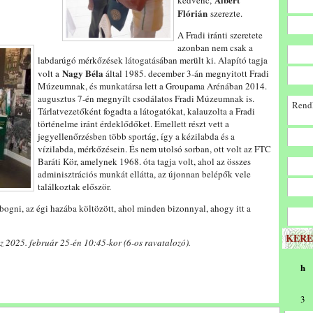
kedvenc,
Flórián
szerezte.
A Fradi iránti szeretete
azonban nem csak a
labdarúgó mérkőzések látogatásában merült ki. Alapító tagja
Nagy Béla
volt a
által 1985. december 3-án megnyitott Fradi
Múzeumnak, és munkatársa lett a Groupama Arénában 2014.
augusztus 7-én megnyílt csodálatos Fradi Múzeumnak is.
Rendk
Tárlatvezetőként fogadta a látogatókat, kalauzolta a Fradi
történelme iránt érdeklődőket. Emellett részt vett a
jegyellenőrzésben több sportág, így a kézilabda és a
vízilabda, mérkőzésein. És nem utolsó sorban, ott volt az FTC
Baráti Kör, amelynek 1968. óta tagja volt, ahol az összes
adminisztrációs munkát ellátta, az újonnan belépők vele
találkoztak először.
bogni, az égi hazába költözött, ahol minden bizonnyal, ahogy itt a
KERE
z 2025. február 25-én 10:45-kor (6-os ravatalozó).
h
3