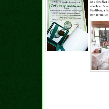
az oklevélen 
alkotása. A ve
Fradiban, a Fr
karikatúrát és