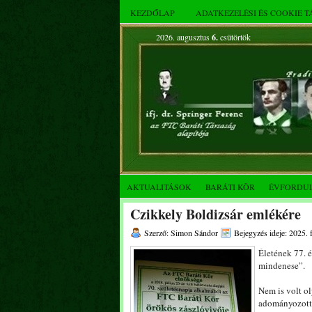
KEZDŐLAP
ADATKEZELÉSI ÉS COOKIE 
2026. augusztus
6.
csütörtök
AKTUALITÁSOK
BARÁTI KÖR
ÉVFORDU
Czikkely Boldizsár emlékére
Szerző: Simon Sándor
Bejegyzés ideje: 2025. 
Életének 77. 
mindenese”.
Nem is volt ol
adományozott 