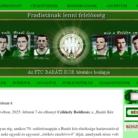
TÁJÉKOZTATÓ
CÉLKITŰZÉSEK
KOSZORÚZÁSOK
ARCHÍVUM
LÓK
INTERJÚK
OLVASTUK
PUBLICISZTIKÁK
SZAKOSZTÁLYOK
február 8.
Czikkely Boldizsá
évében, 2025. február 7-én elhunyt
r, a „Baráti Kör
KOS
yan rég, amikor 70. születésnapján a Baráti kör elnöksége határozatával
neki egyedi és egyszeri „örökös zászlóvivő” díjat, amelynek része volt