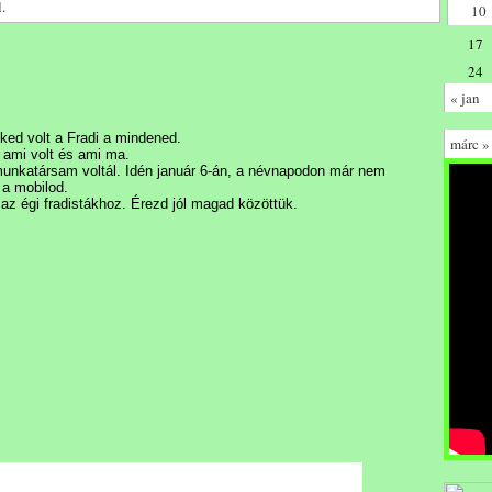
.
10
17
24
« jan
ked volt a Fradi a mindened.
márc »
, ami volt és ami ma.
munkatársam voltál. Idén január 6-án, a névnapodon már nem
 a mobilod.
 az égi fradistákhoz. Érezd jól magad közöttük.