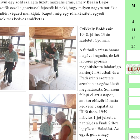
Berán Lajos
kívül egy zöld szalagra fűzött muzeális érme, amely
M
zetők ezzel a gesztussal fejezték ki neki, hogy milyen nagyra tartják a
adiért végzett munkáját. Kapott még egy róla készített egyedi
 sok más kedves emléket is.
4
Czikkely Boldizsár
11
1948. július 23-án
18
született Gyomán.
25
A futball varázsa hamar
magával ragadta, de két
lábtörés gyorsan
meghiúsította labdarúgó
LEGU
karrierjét. A futball és a
Fradi iránti szeretete
azonban az egész életét
meghatározta. Sohasem
felejti el azt a napot,
amikor először láthatta
kedvenc csapatát az
Üllői úton. 1959.
március 1-jét jelzett a
naptár, és a Fradi 2:0-ra
legyőzte a Haladást. Az
egyik gólt a nagy
Rendk
Albert