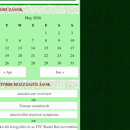
ZORÚZÁSOK
May 2026
T
W
T
F
S
S
1
2
3
5
6
7
8
9
10
12
13
14
15
16
17
19
20
21
22
23
24
26
27
28
29
30
31
< Apr
Jun >
TÓBBI HOZZÁSZÓLÁSOK
sinusitis ent overview
on
Ünnepi események
amoxicillin reaction symptoms
on
ívüli közgyűlés és az FTC Baráti Kör novemberi