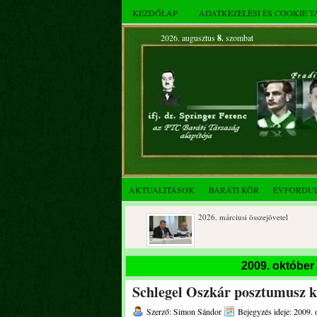
KEZDŐLAP
ADATKEZELÉSI ÉS COOKIE 
2026. augusztus
8.
szombat
AKTUALITÁSOK
BARÁTI KÖR
ÉVFORDU
2026. áprilisi közgyűlés és
2026. márciusi összejövetel
összejövetel
Rendkívüli közgyűlés és a 2025.
Dálnoki József 90 éves
2009. október
novemberi összejövetel
Schlegel Oszkár posztumusz ki
Szerző: Simon Sándor
Bejegyzés ideje: 2009. 