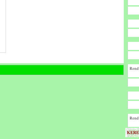
Rendk
Rendk
KERE