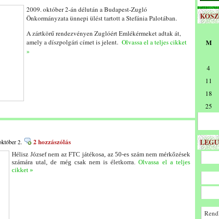
2009. október 2-án délután a Budapest-Zugló
KOS
Önkormányzata ünnepi ülést tartott a Stefánia Palotában.
A zártkörű rendezvényen Zuglóért Emlékérmeket adtak át,
amely a díszpolgári címet is jelent.
Olvassa el a teljes cikket
M
»
4
11
18
25
2 hozzászólás
LEGU
október 2.
Hélisz József nem az FTC játékosa, az 50-es szám nem mérkőzések
számára utal, de még csak nem is életkorra.
Olvassa el a teljes
cikket »
Rendk