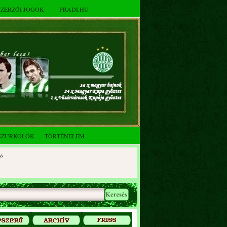
SZERZŐI JOGOK
FRADI.HU
SZURKOLÓK
TÖRTÉNELEM
tóberi