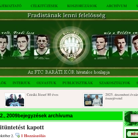
TÁJÉKOZTATÓ
CÉLKITŰZÉSEK
KOSZORÚZÁSOK
ARCHÍVUM
LÓK
INTERJÚK
OLVASTUK
PUBLICISZTIKÁK
SZAKOSZTÁLYOK
Cziráki József 80 éves
2025. decemberi évzáró
összejövetel
Albert Flórián sírjának
Az FTC Baráti Kör 2025. ok
 2., 2009bejegyzések archívuma
megkoszorúzása
összejövetel
tüntetést kapott
1 Hozzászólás
október 2.