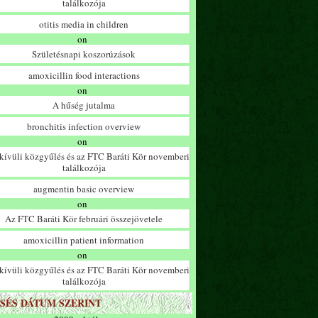
találkozója
otitis media in children
on
Születésnapi koszorúzások
amoxicillin food interactions
on
A hűség jutalma
bronchitis infection overview
on
ívüli közgyűlés és az FTC Baráti Kör novemberi
találkozója
augmentin basic overview
on
Az FTC Baráti Kör februári összejövetele
amoxicillin patient information
on
ívüli közgyűlés és az FTC Baráti Kör novemberi
találkozója
SÉS DÁTUM SZERINT