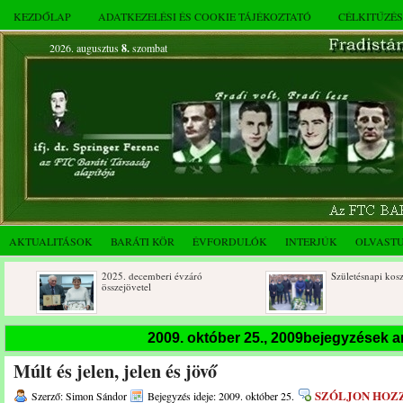
KEZDŐLAP
ADATKEZELÉSI ÉS COOKIE TÁJÉKOZTATÓ
CÉLKITŰZÉ
2026. augusztus
8.
szombat
AKTUALITÁSOK
BARÁTI KÖR
ÉVFORDULÓK
INTERJÚK
OLVAST
2025. decemberi évzáró
Születésnapi koszorúzások
összejövetel
2009. október 25., 2009bejegyzések 
Múlt és jelen, jelen és jövő
SZÓLJON HOZ
Szerző: Simon Sándor
Bejegyzés ideje: 2009. október 25.