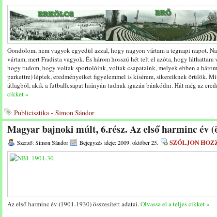
Gondolom, nem vagyok egyedül azzal, hogy nagyon vártam a tegnapi napot. Na
vártam, mert Fradista vagyok. És három hosszú hét telt el azóta, hogy láthattam
hogy tudom, hogy voltak sportolóink, voltak csapataink, melyek ebben a három h
parkettre) léptek, eredményeiket figyelemmel is kísérem, sikereiknek örülök. M
átlagból, akik a futballcsapat hiányán tudnak igazán bánkódni. Hát még az er
cikket »
Publicisztika - Simon Sándor
Magyar bajnoki múlt, 6.rész. Az első harminc év (ö
SZÓLJON HOZ
Szerző: Simon Sándor
Bejegyzés ideje: 2009. október 25.
Az első harminc év (1901-1930) összesített adatai.
Olvassa el a teljes cikket »