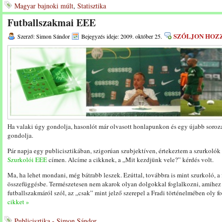
Magyar bajnoki múlt
,
Statisztika
Futballszakmai EEE
SZÓLJON HOZ
Szerző: Simon Sándor
Bejegyzés ideje: 2009. október 25.
Ha valaki úgy gondolja, hasonlót már olvasott honlapunkon és egy újabb sorozat
gondolja.
Pár napja egy publicisztikában, szigorúan szubjektíven, értekeztem a szurkolók 
Szurkolói EEE
címen. Alcíme a cikknek, a „Mit kezdjünk vele?” kérdés volt.
Ma, ha lehet mondani, még bátrabb leszek. Ezúttal, továbbra is mint szurkoló, 
összefüggésbe. Természetesen nem akarok olyan dolgokkal foglalkozni, amihez 
futballszakmáról szól, az „csak” mint jelző szerepel a Fradi történelmében oly fo
cikket »
Publicisztika - Simon Sándor