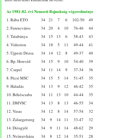
Az 1981-82. évi Nemzeti Bajnokság végeredménye
1. Rába ETO
34
21
7
6
102-50
49
2. Ferencváros
34
20
4
10
76-46
44
3. Tatabánya
34
15
13
6
58-43
43
4. Videoton
34
18
5
11
49-44
41
5. Újpesti Dózsa
34
14
12
8
49-37
40
6. Bp. Honvéd
34
15
9
10
54-40
39
7. Csepel
34
11
14
9
37-34
36
8. Pécsi MSC
34
15
5
14
51-45
35
9. Haladás
34
13
9
12
46-42
35
10. Békéscsaba
34
11
13
10
44-44
35
11. DMVSC
34
13
8
13
46-55
34
12. Vasas
34
12
8
14
57-54
32
13. Zalaegerszeg
34
9
14
11
33-47
32
14. Diósgyőr
34
9
11
14
48-62
29
15. Nyíregyháza
34
8
12
14
35-51
28