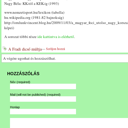
Nagy Béla: KK-tól a KEK-ig (1993)
www.nemzetisport.hu/lexikon (tabella)
hu.wikipedia.org (1981-82 bajnokság)
http://orulunkvincent.blog.hu/2009/11/03/a_magyar_foci_utolso_nagy_korsz
képei)
A sorozat többi része
ide kattintva is elérhető
.
A Fradi dicső múltja
---
Szóljon hozzá
A végére ugorhat és hozzászólhat.
HOZZÁSZÓLÁS
Név
(required)
Mail (will not be published)
(required)
Honlap