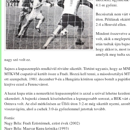
4:1-re győzni.
Becsúsztak nem várt v
úton. Példának okáért
2:4 a Honvéd ellen.
Mindent összevetve a
volt, akik a meglepeté
után tudtak újra baj
hogy akkor is, most is
amelyik meg tudta sz
nagy szó volt ez.
Sajnos a kupaszereplés rendkívül rövidre sikerült. Történt ugyanis, hogy az M
MTK-VM csapatával került össze a Fradi. Hozzá kell tenni, a másodosztályú MTK
ott szerepeltek. 1981. december 9-én a Hungária körúton sajnos borult a papírfor
kiejtve ezzel a Ferencvárost.
A hazai kupa után a nemzetközi kupaszereplést is azzal a szóval lehetne kezdeni
sikeredett. A bajnoki címnek köszönhetően a legrangosabb sorozat, a BEK várt a
Ostrava volt. Az első mérkőzésen az Üllői úton 3:2-re még sikerült nyerni, azo
visszavágóra, ahol a csehek 3:0-ás győzelemmel jutottak tovább.
Forrás:
Nagy Béla: Fradi Ezüstérmek, ezüst évek (2002)
Nagy Béla: Magyar Kupa krónika (1993)