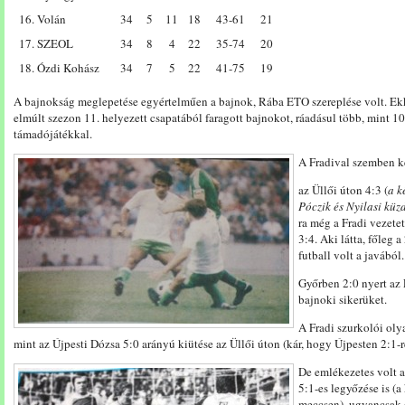
16. Volán
34
5
11
18
43-61
21
17. SZEOL
34
8
4
22
35-74
20
18. Ózdi Kohász
34
7
5
22
41-75
19
A bajnokság meglepetése egyértelműen a bajnok, Rába ETO szereplése volt. Ekk
elmúlt szezon 11. helyezett csapatából faragott bajnokot, ráadásul több, mint 100
támadójátékkal.
A Fradival szemben ke
az Üllői úton 4:3 (
a k
Póczik és Nyilasi küz
ra még a Fradi vezetet
3:4. Aki látta, főleg a
futball volt a javából.
Győrben 2:0 nyert az 
bajnoki sikerüket.
A Fradi szurkolói oly
mint az Újpesti Dózsa 5:0 arányú kiütése az Üllői úton (kár, hogy Újpesten 2:1-r
De emlékezetes volt 
5:1-es legyőzése is (
meccsen), ugyancsak o