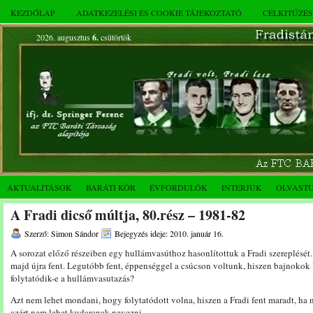
KEZDŐLAP
ADATKEZELÉSI ÉS COOKIE TÁJÉKOZTATÓ
CÉLKITŰZÉ
2026. augusztus
6.
csütörtök
AKTUALITÁSOK
BARÁTI KÖR
ÉVFORDULÓK
INTERJÚK
OLVAST
A Fradi dicső múltja, 80.rész – 1981-82
Szerző: Simon Sándor
Bejegyzés ideje: 2010. január 16.
A sorozat előző részeiben egy hullámvasúthoz hasonlítottuk a Fradi szereplését.
majd újra fent. Legutóbb fent, éppenséggel a csúcson voltunk, hiszen bajnokok 
folytatódik-e a hullámvasutazás?
Azt nem lehet mondani, hogy folytatódott volna, hiszen a Fradi fent maradt, ha
azért nem lehet kudarcnak nevezni.